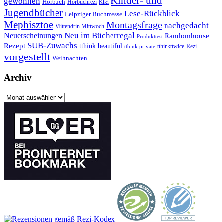
Kinder- und
gewonnen
Hörbuch
Hörbuchrezi
Kiki
Jugendbücher
Lese-Rückblick
Leipziger Buchmesse
Mephisztoe
Montagsfrage
nachgedacht
Mittendrin Mittwoch
Neuerscheinungen
Neu im Bücherregal
Randomhouse
Produkttest
SUB-Zuwachs
Rezept
tthink beautiful
tthinkttwice-Rezi
tthink private
vorgestellt
Weihnachten
Archiv
Archiv