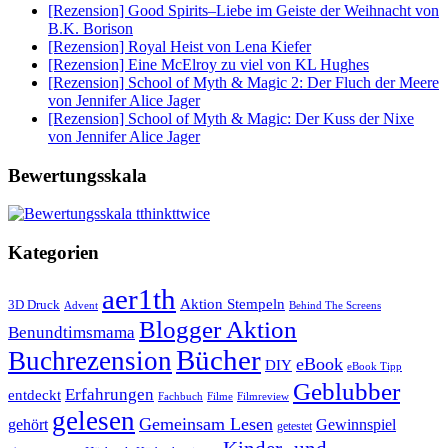
[Rezension] Good Spirits–Liebe im Geiste der Weihnacht von
B.K. Borison
[Rezension] Royal Heist von Lena Kiefer
[Rezension] Eine McElroy zu viel von KL Hughes
[Rezension] School of Myth & Magic 2: Der Fluch der Meere
von Jennifer Alice Jager
[Rezension] School of Myth & Magic: Der Kuss der Nixe
von Jennifer Alice Jager
Bewertungsskala
Kategorien
aer1th
Aktion Stempeln
3D Druck
Behind The Screens
Advent
Blogger Aktion
Benundtimsmama
Bücher
Buchrezension
eBook
DIY
eBook Tipp
Geblubber
Erfahrungen
entdeckt
Filme
Filmreview
Fachbuch
gelesen
Gemeinsam Lesen
gehört
Gewinnspiel
getestet