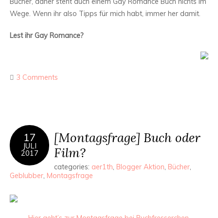
Bücher, daher steht auch einem Gay Romance Buch nichts im
Wege. Wenn ihr also Tipps für mich habt, immer her damit.
Lest ihr Gay Romance?
3 Comments
[Montagsfrage] Buch oder
17
JULI
Film?
2017
categories:
aer1th
,
Blogger Aktion
,
Bücher
,
Geblubber
,
Montagsfrage