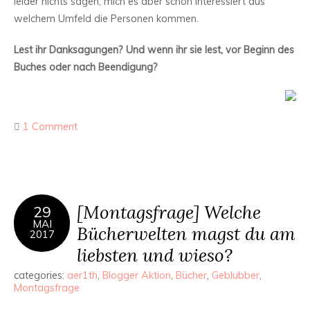
leider nichts sagen, mich es aber schon interessiert aus
welchem Umfeld die Personen kommen.
Lest ihr Danksagungen? Und wenn ihr sie lest, vor Beginn des
Buches oder nach Beendigung?
1 Comment
[Montagsfrage] Welche
29
MAI
Bücherwelten magst du am
2017
liebsten und wieso?
categories:
aer1th
,
Blogger Aktion
,
Bücher
,
Geblubber
,
Montagsfrage