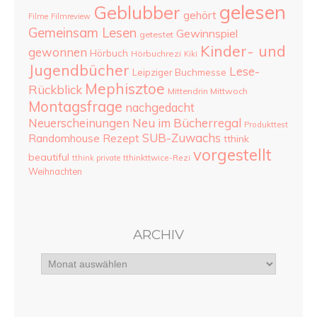
gelesen
Geblubber
gehört
Filme
Filmreview
Gemeinsam Lesen
Gewinnspiel
getestet
Kinder- und
gewonnen
Hörbuch
Hörbuchrezi
Kiki
Jugendbücher
Lese-
Leipziger Buchmesse
Mephisztoe
Rückblick
Mittendrin Mittwoch
Montagsfrage
nachgedacht
Neu im Bücherregal
Neuerscheinungen
Produkttest
SUB-Zuwachs
Randomhouse
Rezept
tthink
vorgestellt
beautiful
tthinkttwice-Rezi
tthink private
Weihnachten
ARCHIV