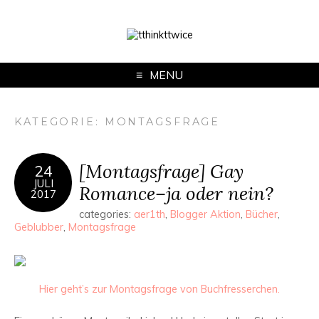
MENU
KATEGORIE:
MONTAGSFRAGE
[Montagsfrage] Gay
24
JULI
Romance–ja oder nein?
2017
categories:
aer1th
,
Blogger Aktion
,
Bücher
,
Geblubber
,
Montagsfrage
Hier geht’s zur Montagsfrage von Buchfresserchen.