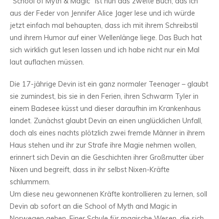
“School of Myth & Magic” ist nun das zweite Buch, das ich
aus der Feder von Jennifer Alice Jager lese und ich würde
jetzt einfach mal behaupten, dass ich mit ihrem Schreibstil
und ihrem Humor auf einer Wellenlänge liege. Das Buch hat
sich wirklich gut lesen lassen und ich habe nicht nur ein Mal
laut auflachen müssen.
Die 17-jährige Devin ist ein ganz normaler Teenager – glaubt
sie zumindest, bis sie in den Ferien, ihren Schwarm Tyler in
einem Badesee küsst und dieser daraufhin im Krankenhaus
landet. Zunächst glaubt Devin an einen unglücklichen Unfall,
doch als eines nachts plötzlich zwei fremde Männer in ihrem
Haus stehen und ihr zur Strafe ihre Magie nehmen wollen,
erinnert sich Devin an die Geschichten ihrer Großmutter über
Nixen und begreift, dass in ihr selbst Nixen-Kräfte
schlummern.
Um diese neu gewonnenen Kräfte kontrollieren zu lernen, soll
Devin ab sofort an die School of Myth and Magic in
Norwegen gehen. Einer Schule für magische Wesen, die sich