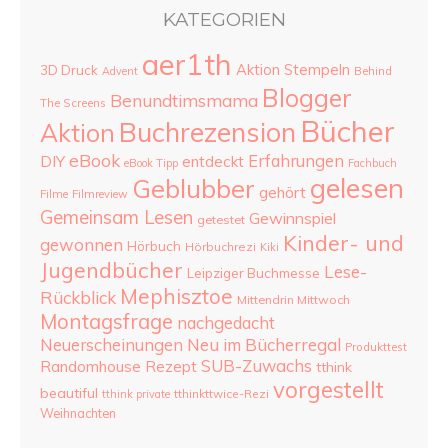
KATEGORIEN
aer1th
Aktion Stempeln
3D Druck
Advent
Behind
Blogger
Benundtimsmama
The Screens
Bücher
Buchrezension
Aktion
eBook
Erfahrungen
DIY
entdeckt
eBook Tipp
Fachbuch
gelesen
Geblubber
gehört
Filme
Filmreview
Gemeinsam Lesen
Gewinnspiel
getestet
Kinder- und
gewonnen
Hörbuch
Hörbuchrezi
Kiki
Jugendbücher
Lese-
Leipziger Buchmesse
Mephisztoe
Rückblick
Mittendrin Mittwoch
Montagsfrage
nachgedacht
Neu im Bücherregal
Neuerscheinungen
Produkttest
SUB-Zuwachs
Randomhouse
Rezept
tthink
vorgestellt
beautiful
tthinkttwice-Rezi
tthink private
Weihnachten