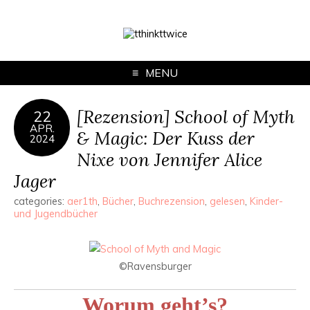
MENU
[Rezension] School of Myth
22
APR.
& Magic: Der Kuss der
2024
Nixe von Jennifer Alice
Jager
categories:
aer1th
,
Bücher
,
Buchrezension
,
gelesen
,
Kinder-
und Jugendbücher
©Ravensburger
Worum geht’s?