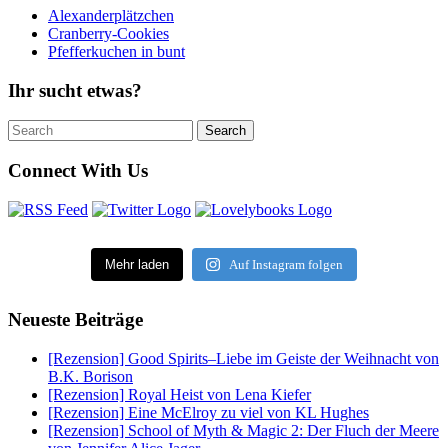
Alexanderplätzchen
Cranberry-Cookies
Pfefferkuchen in bunt
Ihr sucht etwas?
Search
Search
for:
Connect With Us
Mehr laden
Auf Instagram folgen
Neueste Beiträge
[Rezension] Good Spirits–Liebe im Geiste der Weihnacht von
B.K. Borison
[Rezension] Royal Heist von Lena Kiefer
[Rezension] Eine McElroy zu viel von KL Hughes
[Rezension] School of Myth & Magic 2: Der Fluch der Meere