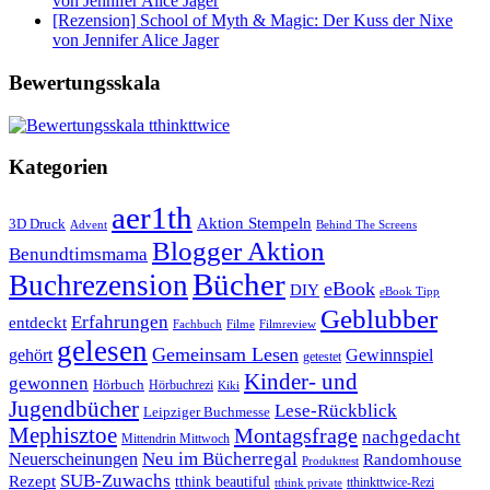
von Jennifer Alice Jager
[Rezension] School of Myth & Magic: Der Kuss der Nixe
von Jennifer Alice Jager
Bewertungsskala
Kategorien
aer1th
Aktion Stempeln
3D Druck
Behind The Screens
Advent
Blogger Aktion
Benundtimsmama
Bücher
Buchrezension
eBook
DIY
eBook Tipp
Geblubber
Erfahrungen
entdeckt
Filme
Filmreview
Fachbuch
gelesen
Gemeinsam Lesen
gehört
Gewinnspiel
getestet
Kinder- und
gewonnen
Hörbuch
Hörbuchrezi
Kiki
Jugendbücher
Lese-Rückblick
Leipziger Buchmesse
Mephisztoe
Montagsfrage
nachgedacht
Mittendrin Mittwoch
Neuerscheinungen
Neu im Bücherregal
Randomhouse
Produkttest
SUB-Zuwachs
Rezept
tthink beautiful
tthinkttwice-Rezi
tthink private