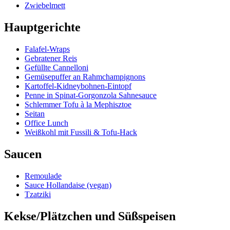
Zwiebelmett
Hauptgerichte
Falafel-Wraps
Gebratener Reis
Gefüllte Cannelloni
Gemüsepuffer an Rahmchampignons
Kartoffel-Kidneybohnen-Eintopf
Penne in Spinat-Gorgonzola Sahnesauce
Schlemmer Tofu à la Mephisztoe
Seitan
Office Lunch
Weißkohl mit Fussili & Tofu-Hack
Saucen
Remoulade
Sauce Hollandaise (vegan)
Tzatziki
Kekse/Plätzchen und Süßspeisen