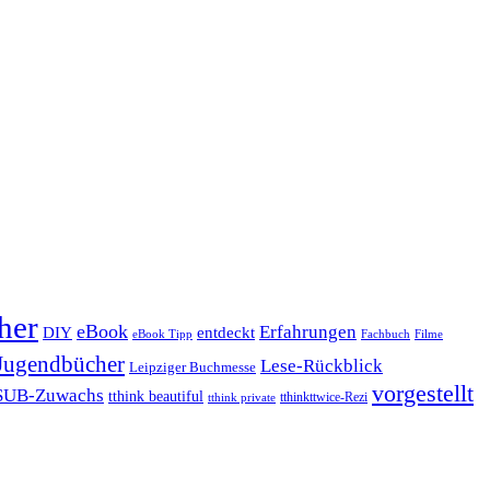
her
eBook
Erfahrungen
DIY
entdeckt
eBook Tipp
Filme
Fachbuch
Jugendbücher
Lese-Rückblick
Leipziger Buchmesse
vorgestellt
SUB-Zuwachs
tthink beautiful
tthinkttwice-Rezi
tthink private