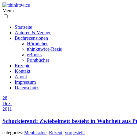
Menu
Startseite
Autoren & Verlage
Buchrezensionen
Hörbücher
tthinkttwice-Rezis
eBooks
Printbücher
Rezepte
Kontakt
About
Impressum
Datenschutz
28
Dez.
2011
Schockierend: Zwiebelmett besteht in Wahrheit aus Puf
categories:
Mephisztoe
,
Rezept
,
vorgestellt