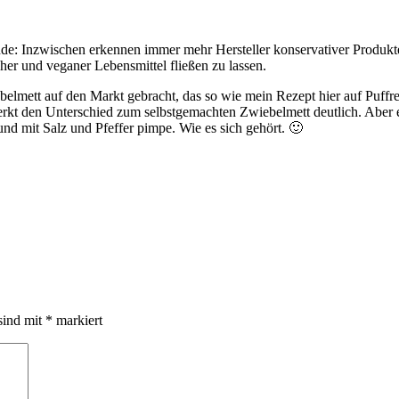
inde: Inzwischen erkennen immer mehr Hersteller konservativer Produkt
cher und veganer Lebensmittel fließen zu lassen.
iebelmett auf den Markt gebracht, das so wie mein Rezept hier auf Puf
rkt den Unterschied zum selbstgemachten Zwiebelmett deutlich. Aber e
d mit Salz und Pfeffer pimpe. Wie es sich gehört. 🙂
sind mit
*
markiert