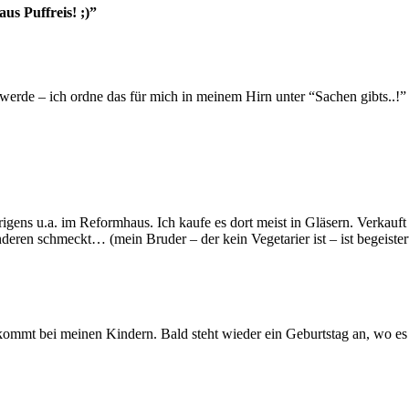
us Puffreis! ;)”
n werde – ich ordne das für mich in meinem Hirn unter “Sachen gibts..!”
ns u.a. im Reformhaus. Ich kaufe es dort meist in Gläsern. Verkauft w
deren schmeckt… (mein Bruder – der kein Vegetarier ist – ist begeister
ankommt bei meinen Kindern. Bald steht wieder ein Geburtstag an, wo es 