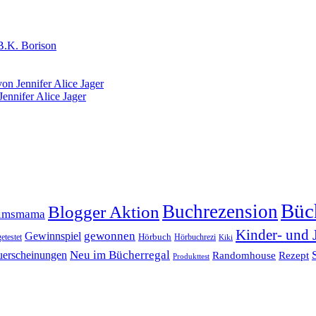
B.K. Borison
on Jennifer Alice Jager
ennifer Alice Jager
Büc
Buchrezension
Blogger Aktion
timsmama
Kinder- und 
gewonnen
Gewinnspiel
Hörbuch
getestet
Hörbuchrezi
Kiki
erscheinungen
Neu im Bücherregal
Randomhouse
Rezept
Produkttest