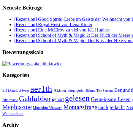
Neueste Beiträge
[Rezension] Good Spirits–Liebe im Geiste der Weihnacht von 
[Rezension] Royal Heist von Lena Kiefer
[Rezension] Eine McElroy zu viel von KL Hughes
[Rezension] School of Myth & Magic 2: Der Fluch der Meere v
[Rezension] School of Myth & Magic: Der Kuss der Nixe von J
Bewertungsskala
Kategorien
aer1th
Benund
Aktion Stempeln
3D Druck
Behind The Screens
Advent
gelesen
Geblubber
Gemeinsam Lesen
gehört
Filmreview
Mephisztoe
Montagsfrage
nachgedacht
Neu
Mittendrin Mittwoch
Weihnachten
Archiv