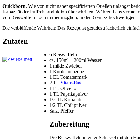
Quickborn
. Wie von nicht näher spezifizierten Quellen unlängst ber
Kapazität der Puffreisproduktion überschritten. Während das vermehrt z
von Reiswaffeln noch immer möglich, in den Genuss hochwertigen – 
Die verblüffende Wahrheit: Das Rezept ist geradezu lächerlich einfac
Zutaten
6 Reiswaffeln
ca. 150ml – 200ml Wasser
1 milde Zwiebel
1 Knoblauchzehe
1 EL Tomatenmark
2 TL
Vitam-R®
1 EL Olivenöl
1 TL Paprikapulver
1/2 TL Koriander
1/2 TL Chilipulver
Salz, Pfeffer
Zubereitung
Die Reiswaffeln in einer Schüssel mit den Hä