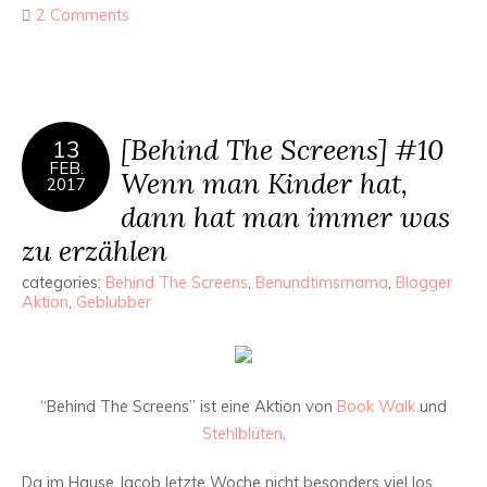
2 Comments
[Behind The Screens] #10
13
FEB.
Wenn man Kinder hat,
2017
dann hat man immer was
zu erzählen
categories:
Behind The Screens
,
Benundtimsmama
,
Blogger
Aktion
,
Geblubber
“Behind The Screens” ist eine Aktion von
Book Walk
und
Stehlblüten
.
Da im Hause Jacob letzte Woche nicht besonders viel los