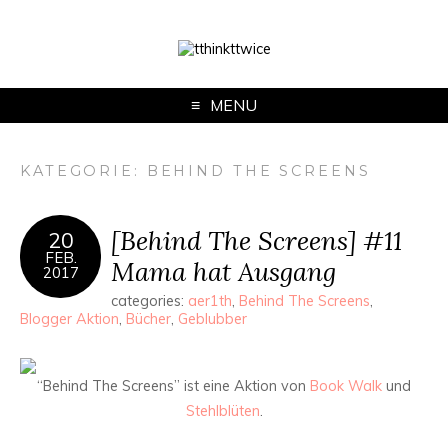
MENU
KATEGORIE:
BEHIND THE SCREENS
[Behind The Screens] #11
20
FEB.
Mama hat Ausgang
2017
categories:
aer1th
,
Behind The Screens
,
Blogger Aktion
,
Bücher
,
Geblubber
“Behind The Screens” ist eine Aktion von
Book Walk
und
Stehlblüten
.