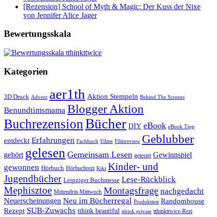
[Rezension] School of Myth & Magic: Der Kuss der Nixe
von Jennifer Alice Jager
Bewertungsskala
Kategorien
aer1th
Aktion Stempeln
3D Druck
Behind The Screens
Advent
Blogger Aktion
Benundtimsmama
Bücher
Buchrezension
eBook
DIY
eBook Tipp
Geblubber
Erfahrungen
entdeckt
Filme
Filmreview
Fachbuch
gelesen
Gemeinsam Lesen
gehört
Gewinnspiel
getestet
Kinder- und
gewonnen
Hörbuch
Hörbuchrezi
Kiki
Jugendbücher
Lese-Rückblick
Leipziger Buchmesse
Mephisztoe
Montagsfrage
nachgedacht
Mittendrin Mittwoch
Neuerscheinungen
Neu im Bücherregal
Randomhouse
Produkttest
SUB-Zuwachs
Rezept
tthink beautiful
tthinkttwice-Rezi
tthink private