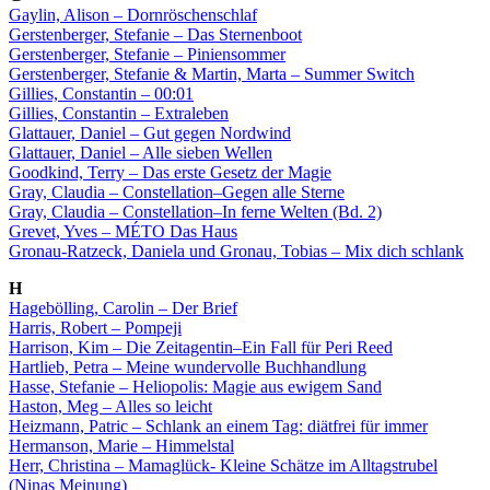
Gaylin, Alison – Dornröschenschlaf
Gerstenberger, Stefanie – Das Sternenboot
Gerstenberger, Stefanie – Piniensommer
Gerstenberger, Stefanie & Martin, Marta – Summer Switch
Gillies, Constantin – 00:01
Gillies, Constantin – Extraleben
Glattauer, Daniel – Gut gegen Nordwind
Glattauer, Daniel – Alle sieben Wellen
Goodkind, Terry – Das erste Gesetz der Magie
Gray, Claudia – Constellation–Gegen alle Sterne
Gray, Claudia – Constellation–In ferne Welten (Bd. 2)
Grevet, Yves – MÉTO Das Haus
Gronau-Ratzeck, Daniela und Gronau, Tobias – Mix dich schlank
H
Hagebölling, Carolin – Der Brief
Harris, Robert – Pompeji
Harrison, Kim – Die Zeitagentin–Ein Fall für Peri Reed
Hartlieb, Petra – Meine wundervolle Buchhandlung
Hasse, Stefanie – Heliopolis: Magie aus ewigem Sand
Haston, Meg – Alles so leicht
Heizmann, Patric – Schlank an einem Tag: diätfrei für immer
Hermanson, Marie – Himmelstal
Herr, Christina – Mamaglück- Kleine Schätze im Alltagstrubel
(Ninas Meinung)