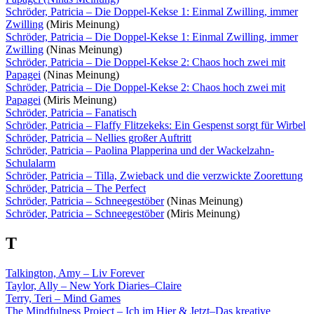
Schröder, Patricia – Die Doppel-Kekse 1: Einmal Zwilling, immer
Zwilling
(Miris Meinung)
Schröder, Patricia – Die Doppel-Kekse 1: Einmal Zwilling, immer
Zwilling
(Ninas Meinung)
Schröder, Patricia – Die Doppel-Kekse 2: Chaos hoch zwei mit
Papagei
(Ninas Meinung)
Schröder, Patricia – Die Doppel-Kekse 2: Chaos hoch zwei mit
Papagei
(Miris Meinung)
Schröder, Patricia – Fanatisch
Schröder, Patricia – Flaffy Flitzekeks: Ein Gespenst sorgt für Wirbel
Schröder, Patricia – Nellies großer Auftritt
Schröder, Patricia – Paolina Plapperina und der Wackelzahn-
Schulalarm
Schröder, Patricia – Tilla, Zwieback und die verzwickte Zoorettung
Schröder, Patricia – The Perfect
Schröder, Patricia – Schneegestöber
(Ninas Meinung)
Schröder, Patricia – Schneegestöber
(Miris Meinung)
T
Talkington, Amy – Liv Forever
Taylor, Ally – New York Diaries–Claire
Terry, Teri – Mind Games
The Mindfulness Project – Ich im Hier & Jetzt–Das kreative