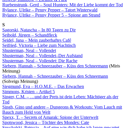
Ruebenstrunk, Gerd – Soul Hunters: Mit der Liebe kommt der Tod
Rylance, Ulrike – Penny Pepper – Tatort Winterwald
Rylance, Ulrike – Penny Pepper 5 – Spione am Strand
S
Sagorski, Natascha – In 80 Tagen zu Dir
Seibold, Jürgen – Schandfleck
Seidel, Jana – Mein zauberhaftes Café
Seifried, Victoria – Liebe zum Nachtisch
Shusterman, Neal – Vollendet
Shusterman, Neal – Vollendet–Der Aufstand
Shusterman, Neal – Vollendet: Die Rache
Siebern, Hannah – Schneezauber – Küss den Schneemann
(Miris
Meinung)
Siebern, Hannah – Schneezauber – Küss den Schneemann
(Solveigs Meinung)
Siegmund, Eva – H.O.M.E. – Das Erwachen
Simmons, Kristen – Artikel 5
Singer, C.M. – …und der Preis ist dein Leben: Mächtiger als der
Tod
Singh, Gino und andere – Dungeons & Workouts: Vom Lauch mit
Bauch zum Held von Welt
Spexx, T. – Secrets of Amarak: Spione der Unterwelt
Spotswood, Jessica – Töchter des Mondes: Cate
Spychalski, Patrycja – Auf eine wie dich habe ich lange gewartet