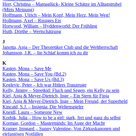
Herr, Christina – Mamaglück- Kleine Schätze im Alltagstrubel
(Miris Meinung)
Hoffmann, Ulrich – Mein Kopf, Mein Herz, Mein Weg!
Hollmann, Axel – Rissiges Eis
Horwood, William – Hyddenworld: Der Frühling
Huth, Dörthe – Wertschätzung
J
Janotta, Anja – Der Theoretiker Club und die Weltherrschaft
Johansson, J.R. – Im Schlaf komm ich zu dir
K
Kasten, Mona – Save Me
Kasten, Mona – Save You (Bd.2)
Kasten, Mona – Save Us (Bd.3)
Keglevic, Peter – Ich war Hitlers Trauzeuge
Kelly, Jimmy – Streetkid: Fluch und Segen, ein Kelly zu sein
Kiel, Anja & Meyer-Dietrich, Inge – Ein Stern für Finja
Kiel, Anja & Meyer-Dietrich, Inge – Mein Freund, der Superheld
Kincaid, S.J. – Insignia: Die Weltenspieler
Kneidl, Laura – Someone New
Korbik, Julia – How to be a girl: stark, frei und ganz du selbst
Korman, Gordon – Masterminds: Im Auge der Macht
Kramer, Irmgard – Sunny Valentine- Von Zirkuskanonen und
elefantösen Notfällen