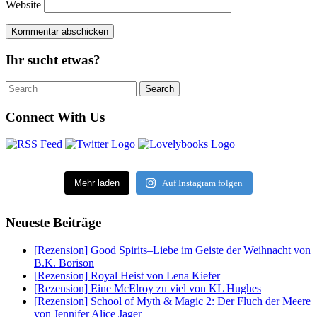
Website
Ihr sucht etwas?
Search
Search
for:
Connect With Us
Mehr laden
Auf Instagram folgen
Neueste Beiträge
[Rezension] Good Spirits–Liebe im Geiste der Weihnacht von
B.K. Borison
[Rezension] Royal Heist von Lena Kiefer
[Rezension] Eine McElroy zu viel von KL Hughes
[Rezension] School of Myth & Magic 2: Der Fluch der Meere
von Jennifer Alice Jager