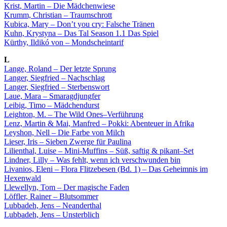
Krist, Martin – Die Mädchenwiese
Krumm, Christian – Traumschrott
Kubica, Mary – Don’t you cry: Falsche Tränen
Kuhn, Krystyna – Das Tal Season 1.1 Das Spiel
Kürthy, Ildikó von – Mondscheintarif
L
Lange, Roland – Der letzte Sprung
Langer, Siegfried – Nachschlag
Langer, Siegfried – Sterbenswort
Laue, Mara – Smaragdjungfer
Leibig, Timo – Mädchendurst
Leighton, M. – The Wild Ones–Verführung
Lenz, Martin & Mai, Manfred – Pokki: Abenteuer in Afrika
Leyshon, Nell – Die Farbe von Milch
Lieser, Iris – Sieben Zwerge für Paulina
Lilienthal, Luise – Mini-Muffins – Süß, saftig & pikant–Set
Lindner, Lilly – Was fehlt, wenn ich verschwunden bin
Livanios, Eleni – Flora Flitzebesen (Bd. 1) – Das Geheimnis im
Hexenwald
Llewellyn, Tom – Der magische Faden
Löffler, Rainer – Blutsommer
Lubbadeh, Jens – Neanderthal
Lubbadeh, Jens – Unsterblich