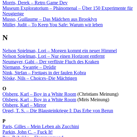
Morris, Derek – Retro Game Dev
Museum Exploratorium – Phänomenal – Über 150 Experimente für
Neugierige
Musso, Guillaume – Das Mädchen aus Brooklyn
Müller, Judit – To Keep You Safe: Warum wir leben
N
Nelson Spielman, Lori – Morgen kommt ein neuer Himmel
Nelson Spielman, Lori – Nur einen Horizont entfernt
Neumayer, Gabi – Der verflixte Fluch des Kraken
Niemann, Swantje – Drúdir
Nink, Stefan – Freitags in der faulen Kobra
Nöske, Nils – Choices–Die Mächtigen
O
Olsberg, Karl – Boy in a White Room
(Christians Meinung)
Olsberg, Karl – Boy in a White Room
(Miris Meinung)
Olsberg, Karl – Mirror
Orgel, T. S. – Die Blausteinkriege I: Das Erbe von Berun
P
Paris, Gilles – Mein Leben als Zucchini
Parkin, John C. – Fuck It!