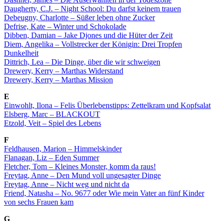
Daugherty, C.J. – Night School: Du darfst keinem trauen
Debeugny, Charlotte – Süßer leben ohne Zucker
Defrise, Kate – Winter und Schokolade
Dibben, Damian – Jake Djones und die Hüter der Zeit
Diem, Angelika – Vollstrecker der Königin: Drei Tropfen
Dunkelheit
Dittrich, Lea – Die Dinge, über die wir schweigen
Drewery, Kerry – Marthas Widerstand
Drewery, Kerry – Marthas Mission
E
Einwohlt, Ilona – Felis Überlebenstipps: Zettelkram und Kopfsalat
Elsberg, Marc – BLACKOUT
Etzold, Veit – Spiel des Lebens
F
Feldhausen, Marion – Himmelskinder
Flanagan, Liz – Eden Summer
Fletcher, Tom – Kleines Monster, komm da raus!
Freytag, Anne – Den Mund voll ungesagter Dinge
Freytag, Anne – Nicht weg und nicht da
Friend, Natasha – No. 9677 oder Wie mein Vater an fünf Kinder
von sechs Frauen kam
G