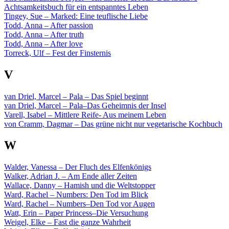
Achtsamkeitsbuch für ein entspanntes Leben
Tingey, Sue – Marked: Eine teuflische Liebe
Todd, Anna – After passion
Todd, Anna – After truth
Todd, Anna – After love
Torreck, Ulf – Fest der Finsternis
V
van Driel, Marcel – Pala – Das Spiel beginnt
van Driel, Marcel – Pala–Das Geheimnis der Insel
Varell, Isabel – Mittlere Reife- Aus meinem Leben
von Cramm, Dagmar – Das grüne nicht nur vegetarische Kochbuch
W
Walder, Vanessa – Der Fluch des Elfenkönigs
Walker, Adrian J. – Am Ende aller Zeiten
Wallace, Danny – Hamish und die Weltstopper
Ward, Rachel – Numbers: Den Tod im Blick
Ward, Rachel – Numbers–Den Tod vor Augen
Watt, Erin – Paper Princess–Die Versuchung
Weigel, Elke – Fast die ganze Wahrheit