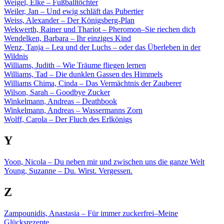
Weigel, Elke – Fußballtöchter
Weiler, Jan – Und ewig schläft das Pubertier
Weiss, Alexander – Der Königsberg-Plan
Wekwerth, Rainer und Thariot – Pheromon–Sie riechen dich
Wendelken, Barbara – Ihr einziges Kind
Wenz, Tanja – Lea und der Luchs – oder das Überleben in der
Wildnis
Williams, Judith – Wie Träume fliegen lernen
Williams, Tad – Die dunklen Gassen des Himmels
Williams Chima, Cinda – Das Vermächtnis der Zauberer
Wilson, Sarah – Goodbye Zucker
Winkelmann, Andreas – Deathbook
Winkelmann, Andreas – Wassermanns Zorn
Wolff, Carola – Der Fluch des Erlkönigs
Y
Yoon, Nicola – Du neben mir und zwischen uns die ganze Welt
Young, Suzanne – Du. Wirst. Vergessen.
Z
Zampounidis, Anastasia – Für immer zuckerfrei–Meine
Glücksrezepte