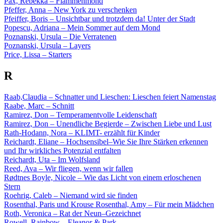
Pax, Rebekka – Flammenmond
Pfeffer, Anna – New York zu verschenken
Pfeiffer, Boris – Unsichtbar und trotzdem da! Unter der Stadt
Popescu, Adriana – Mein Sommer auf dem Mond
Poznanski, Ursula – Die Verratenen
Poznanski, Ursula – Layers
Price, Lissa – Starters
R
Raab,Claudia – Schnatter und Lieschen: Lieschen feiert Namenstag
Raabe, Marc – Schnitt
Ramirez, Don – Temperamentvolle Leidenschaft
Ramirez, Don – Unendliche Begierde – Zwischen Liebe und Lust
Rath-Hodann, Nora – KLIMT- erzählt für Kinder
Reichardt, Eliane – Hochsensibel–Wie Sie Ihre Stärken erkennen
und Ihr wirkliches Potenzial entfalten
Reichardt, Uta – Im Wolfsland
Reed, Ava – Wir fliegen, wenn wir fallen
Rødtnes Boyle, Nicole – Wie das Licht von einem erloschenen
Stern
Roehrig, Caleb – Niemand wird sie finden
Rosenthal, Paris und Krouse Rosenthal, Amy – Für mein Mädchen
Roth, Veronica – Rat der Neun–Gezeichnet
Rowell, Rainbow – Eleanor & Park