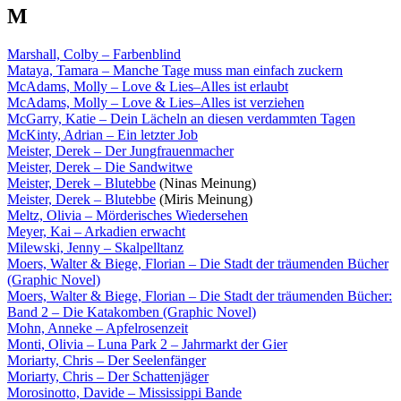
M
Marshall, Colby – Farbenblind
Mataya, Tamara – Manche Tage muss man einfach zuckern
McAdams, Molly – Love & Lies–Alles ist erlaubt
McAdams, Molly – Love & Lies–Alles ist verziehen
McGarry, Katie – Dein Lächeln an diesen verdammten Tagen
McKinty, Adrian – Ein letzter Job
Meister, Derek – Der Jungfrauenmacher
Meister, Derek – Die Sandwitwe
Meister, Derek – Blutebbe
(Ninas Meinung)
Meister, Derek – Blutebbe
(Miris Meinung)
Meltz, Olivia – Mörderisches Wiedersehen
Meyer, Kai – Arkadien erwacht
Milewski, Jenny – Skalpelltanz
Moers, Walter & Biege, Florian – Die Stadt der träumenden Bücher
(Graphic Novel)
Moers, Walter & Biege, Florian – Die Stadt der träumenden Bücher:
Band 2 – Die Katakomben (Graphic Novel)
Mohn, Anneke – Apfelrosenzeit
Monti, Olivia – Luna Park 2 – Jahrmarkt der Gier
Moriarty, Chris – Der Seelenfänger
Moriarty, Chris – Der Schattenjäger
Morosinotto, Davide – Mississippi Bande