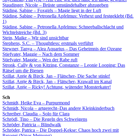
Staudinger, Nicole – Brüste umständehalber abzugeben
Städing, Sabine – Foxgirls – Magie liegt in der Luft
Städing, Sabine – Petronella Apfelmus: Verhext und festgeklebt (Bd.
1)
Städing, Sabine – Petronella Apfelmus: Schneeballschlacht und
Wichtelstreiche (Bd. 3)
Stein, Maike – Wir sind unsichtbar
Stephens, S.C. – Thoughtless: erstmals verführt
Stewner, Tanya – Alea Aquarius – Das Geheimnis der Ozeane
Stiefvater, Maggie – Nach dem Sommer
Stiefvater, Maggie – Wen der Rabe ruft
Stronk, Cally & von Kitzing, Constanze – Leonie Looping: Das
Rätsel um die Bienen
Szillat, Antje & Birck, Jan – Flätscher- Die Sache stinkt!
Szillat, Antje & Birck, Jan – Flätscher- Krawall im Kanal
Szillat, Antje – Ricky! Achtung, wütender Monsterkater!
Sch
Schmidt, Heike Eva – Purpurmond
Schmidt, Nicola – artgerecht–Das andere Kleinkinderbuch
Schreiber, Claudia – Solo für Clara
Schrödl, Tino – Die Regeln des Schweigens
Schröder, Patricia – Blindwalk
Schröder, Patrica – Die Doppel-Kekse: Chaos hoch zwei mit
Papagei (Ninas Meinung)