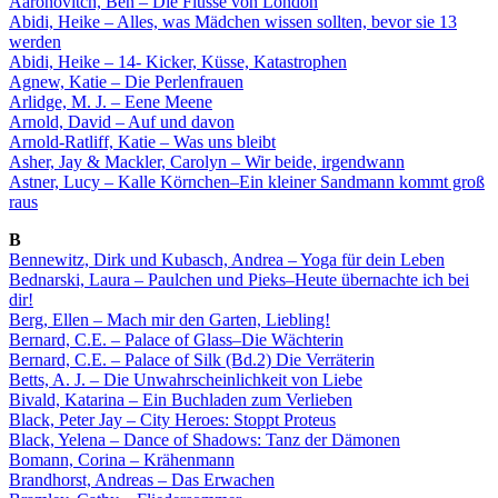
Aaronovitch, Ben – Die Flüsse von London
Abidi, Heike – Alles, was Mädchen wissen sollten, bevor sie 13
werden
Abidi, Heike – 14- Kicker, Küsse, Katastrophen
Agnew, Katie – Die Perlenfrauen
Arlidge, M. J. – Eene Meene
Arnold, David – Auf und davon
Arnold-Ratliff, Katie – Was uns bleibt
Asher, Jay & Mackler, Carolyn – Wir beide, irgendwann
Astner, Lucy – Kalle Körnchen–Ein kleiner Sandmann kommt groß
raus
B
Bennewitz, Dirk und Kubasch, Andrea – Yoga für dein Leben
Bednarski, Laura – Paulchen und Pieks–Heute übernachte ich bei
dir!
Berg, Ellen – Mach mir den Garten, Liebling!
Bernard, C.E. – Palace of Glass–Die Wächterin
Bernard, C.E. – Palace of Silk (Bd.2) Die Verräterin
Betts, A. J. – Die Unwahrscheinlichkeit von Liebe
Bivald, Katarina – Ein Buchladen zum Verlieben
Black, Peter Jay – City Heroes: Stoppt Proteus
Black, Yelena – Dance of Shadows: Tanz der Dämonen
Bomann, Corina – Krähenmann
Brandhorst, Andreas – Das Erwachen