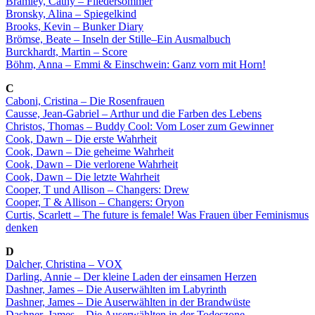
Bramley, Cathy – Fliedersommer
Bronsky, Alina – Spiegelkind
Brooks, Kevin – Bunker Diary
Brömse, Beate – Inseln der Stille–Ein Ausmalbuch
Burckhardt, Martin – Score
Böhm, Anna – Emmi & Einschwein: Ganz vorn mit Horn!
C
Caboni, Cristina – Die Rosenfrauen
Causse, Jean-Gabriel – Arthur und die Farben des Lebens
Christos, Thomas – Buddy Cool: Vom Loser zum Gewinner
Cook, Dawn – Die erste Wahrheit
Cook, Dawn – Die geheime Wahrheit
Cook, Dawn – Die verlorene Wahrheit
Cook, Dawn – Die letzte Wahrheit
Cooper, T und Allison – Changers: Drew
Cooper, T & Allison – Changers: Oryon
Curtis, Scarlett – The future is female! Was Frauen über Feminismus
denken
D
Dalcher, Christina – VOX
Darling, Annie – Der kleine Laden der einsamen Herzen
Dashner, James – Die Auserwählten im Labyrinth
Dashner, James – Die Auserwählten in der Brandwüste
Dashner, James – Die Auserwählten in der Todeszone