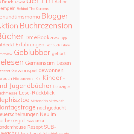
aer1th
Aktion
D Druck
Advent
tempeln
Behind The Screens
Blogger
enundtimsmama
Buchrezension
ktion
Bücher
eBook
DIY
eBook Tipp
Erfahrungen
ntdeckt
Fachbuch
Filme
Geblubber
gehört
lmreview
elesen
Gemeinsam Lesen
gewonnen
Gewinnspiel
testet
Kinder-
örbuch
Hörbuchrezi
Kiki
nd Jugendbücher
Leipziger
Lese-Rückblick
uchmesse
ephisztoe
Mittendrin Mittwoch
ontagsfrage
nachgedacht
Neu im
euerscheinungen
ücherregal
Produkttest
SUB-
andomhouse
Rezept
uwachs
tthink beautiful
tthink private