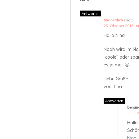
Antworten
tinaherrlich
sagt:
25. Oktober 2015 u
Hallo Nina,
Noah wird im No
“coole” oder spa
es ja mal. 🙂
Liebe Grüße
von Tina
Antworten
benun
25. Ok
Hallo
Schö
Nina