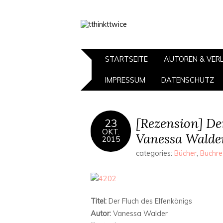
STARTSEITE
AUTOREN & VER
IMPRESSUM
DATENSCHUTZ
[Rezension] De
23
OKT.
Vanessa Walde
2015
categories:
Bücher
,
Buchre
Titel:
Der Fluch des Elfenkönigs
Autor:
Vanessa Walder