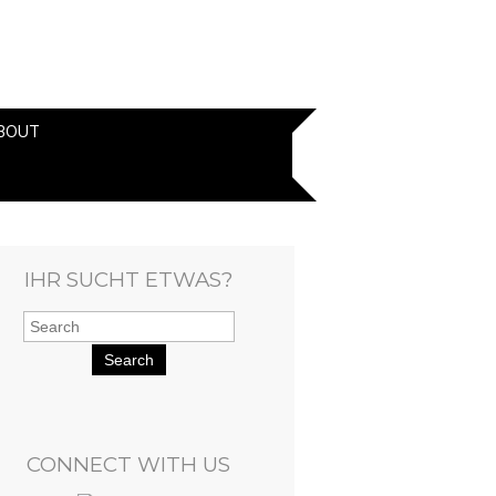
BOUT
IHR SUCHT ETWAS?
Search
CONNECT WITH US