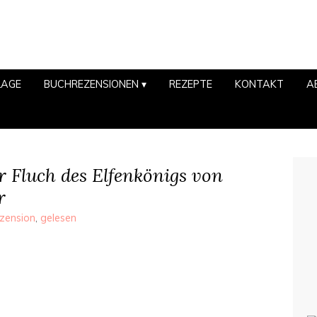
LAGE
BUCHREZENSIONEN
REZEPTE
KONTAKT
A
r Fluch des Elfenkönigs von
r
zension
,
gelesen