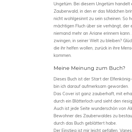
Ungetüm. Bei diesem Ungetüm handelt es
Zauberwald, in den er das Mädchen brin
nicht wohlgesinnt zu sein scheinen. So 
mächtigen Fluch über sie verhängt, der 
niemand mehr an Ariane erinnern kann.
zwingen, in seiner Welt zu bleiben? Glü
die ihr helfen wollen, zurück in ihre M
kommen.
Meine Meinung zum Buch?
Dieses Buch ist der Start der Elfenköni
bin ich darauf aufmerksam geworden.
Das Cover ist ganz zauberhaft, mit erha
durch ein Blätterloch und sieht den rie
Auch ist jede Seite wunderschön von Almud
Bewohner des Zauberwaldes zu bestaunen
durch das Buch geblättert habe.
Der Einstieg ist mir leicht gefallen. Va