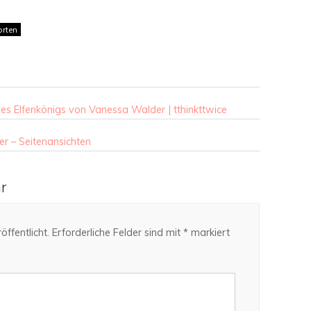
rten
 des Elfenkönigs von Vanessa Walder | tthinkttwice
er – Seitenansichten
r
ffentlicht.
Erforderliche Felder sind mit
*
markiert