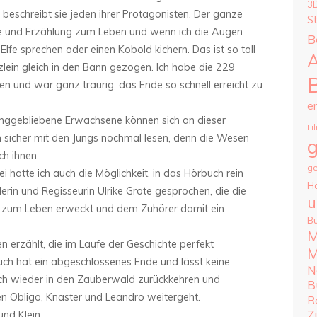
3
il beschreibt sie jeden ihrer Protagonisten. Der ganze
S
e und Erzählung zum Leben und wenn ich die Augen
B
 Elfe sprechen oder einen Kobold kichern. Das ist so toll
A
lein gleich in den Bann gezogen. Ich habe die 229
en und war ganz traurig, das Ende so schnell erreicht zu
e
junggebliebene Erwachsene können sich an dieser
Fi
h sicher mit den Jungs nochmal lesen, denn die Wesen
g
h ihnen.
ge
i hatte ich auch die Möglichkeit, in das Hörbuch rein
H
erin und Regisseurin Ulrike Grote gesprochen, die die
u
 zum Leben erweckt und dem Zuhörer damit ein
B
M
n erzählt, die im Laufe der Geschichte perfekt
M
ch hat ein abgeschlossenes Ende und lässt keine
N
ich wieder in den Zauberwald zurückkehren und
B
en Obligo, Knaster und Leandro weitergeht.
R
Z
und Klein.