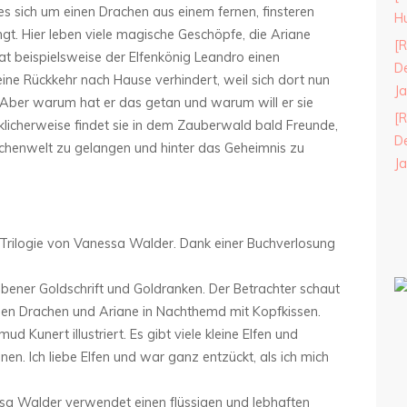
 sich um einen Drachen aus einem fernen, finsteren
H
gt. Hier leben viele magische Geschöpfe, die Ariane
[R
hat beispielsweise der Elfenkönig Leandro einen
De
eine Rückkehr nach Hause verhindert, weil sich dort nun
J
 Aber warum hat er das getan und warum will er sie
[R
cklicherweise findet sie in dem Zauberwald bald Freunde,
De
enschenwelt zu gelangen und hinter das Geheimnis zu
J
g-Trilogie von Vanessa Walder. Dank einer Buchverlosung
bener Goldschrift und Goldranken. Der Betrachter schaut
sigen Drachen und Ariane in Nachthemd mit Kopfkissen.
 Kunert illustriert. Es gibt viele kleine Elfen und
. Ich liebe Elfen und war ganz entzückt, als ich mich
nessa Walder verwendet einen flüssigen und lebhaften