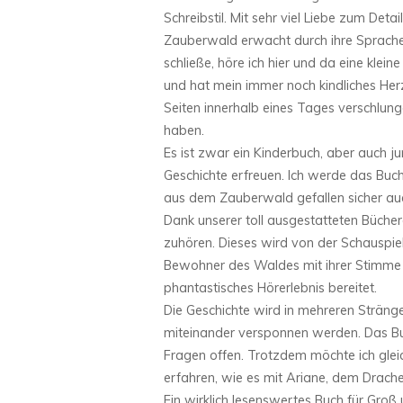
Schreibstil. Mit sehr viel Liebe zum Deta
Zauberwald erwacht durch ihre Sprach
schließe, höre ich hier und da eine kleine
und hat mein immer noch kindliches Herz
Seiten innerhalb eines Tages verschlung
haben.
Es ist zwar ein Kinderbuch, aber auch 
Geschichte erfreuen. Ich werde das Buc
aus dem Zauberwald gefallen sicher auc
Dank unserer toll ausgestatteten Büchere
zuhören. Dieses wird von der Schauspiel
Bewohner des Waldes mit ihrer Stimme
phantastisches Hörerlebnis bereitet.
Die Geschichte wird in mehreren Stränge
miteinander versponnen werden. Das Bu
Fragen offen. Trotzdem möchte ich gle
erfahren, wie es mit Ariane, dem Drach
Ein wirklich lesenswertes Buch für Groß 