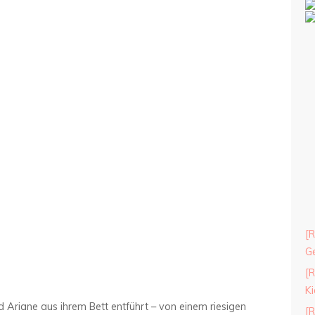
[R
Ge
[R
Ki
 Ariane aus ihrem Bett entführt – von einem riesigen
[R