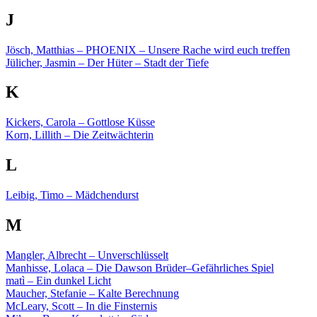
J
Jösch, Matthias – PHOENIX – Unsere Rache wird euch treffen
Jülicher, Jasmin – Der Hüter – Stadt der Tiefe
K
Kickers, Carola – Gottlose Küsse
Korn, Lillith – Die Zeitwächterin
L
Leibig, Timo – Mädchendurst
M
Mangler, Albrecht – Unverschlüsselt
Manhisse, Lolaca – Die Dawson Brüder–Gefährliches Spiel
matì – Ein dunkel Licht
Maucher, Stefanie – Kalte Berechnung
McLeary, Scott – In die Finsternis