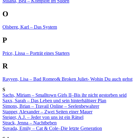
Milana, Bea – Komplott im Süden
O
Olsberg, Karl – Das System
P
Price, Lissa – Porträt eines Starters
R
Rayven, Lisa – Bad Romeo& Broken Juliet- Wohin Du auch gehst
S
Sachs, Miriam – Smalltown Girls II–Bis ihr nicht gestorben seid
Saxx, Sarah – Das Leben und sein hinterhältiger Plan
Simons, Brian – Travail Online – Seelenbewahrer
Stapper, Alexander – Zwei Seiten einer Mauer
Steiger, A.J. – Jeder von uns ist ein Rätsel
Strack, Jenna – Nachtbeben
Suvada, Emily – Cat & Cole–Die letzte Generation