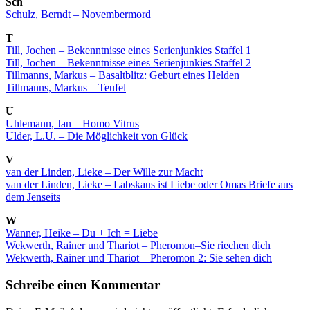
Sch
Schulz, Berndt – Novembermord
T
Till, Jochen – Bekenntnisse eines Serienjunkies Staffel 1
Till, Jochen – Bekenntnisse eines Serienjunkies Staffel 2
Tillmanns, Markus – Basaltblitz: Geburt eines Helden
Tillmanns, Markus – Teufel
U
Uhlemann, Jan – Homo Vitrus
Ulder, L.U. – Die Möglichkeit von Glück
V
van der Linden, Lieke – Der Wille zur Macht
van der Linden, Lieke – Labskaus ist Liebe oder Omas Briefe aus
dem Jenseits
W
Wanner, Heike – Du + Ich = Liebe
Wekwerth, Rainer und Thariot – Pheromon–Sie riechen dich
Wekwerth, Rainer und Thariot – Pheromon 2: Sie sehen dich
Schreibe einen Kommentar