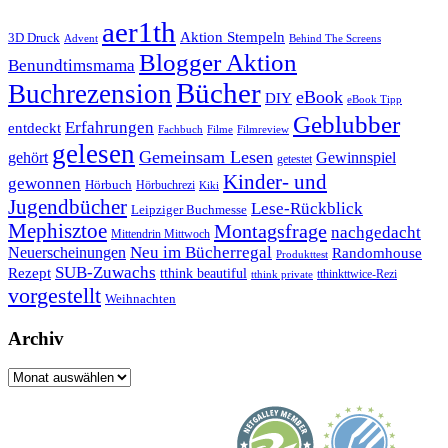
aer1th
Aktion Stempeln
3D Druck
Behind The Screens
Advent
Blogger Aktion
Benundtimsmama
Bücher
Buchrezension
eBook
DIY
eBook Tipp
Geblubber
Erfahrungen
entdeckt
Filme
Filmreview
Fachbuch
gelesen
Gemeinsam Lesen
gehört
Gewinnspiel
getestet
Kinder- und
gewonnen
Hörbuch
Hörbuchrezi
Kiki
Jugendbücher
Lese-Rückblick
Leipziger Buchmesse
Mephisztoe
Montagsfrage
nachgedacht
Mittendrin Mittwoch
Neuerscheinungen
Neu im Bücherregal
Randomhouse
Produkttest
SUB-Zuwachs
Rezept
tthink beautiful
tthinkttwice-Rezi
tthink private
vorgestellt
Weihnachten
Archiv
Archiv