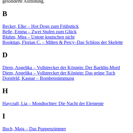
gesonderte Auflistung.
B
Becker, Elke – Hot Dogs zum Frühstück
Belle, Emma – Zwei Stufen zum Glück
Bluhm, Mira – Untote knutschen nicht
Booktian, Florian C. – Milten & Percy–Das Schloss der Skelette
D
Diem, Angelika – Vollstrecker der Königin: Der Baeldin-Mord
Diem, Angelika – Vollstrecker der Königin: Das grüne Tuch
Dornfeld, Kaspar – Bombenstimmung
H
Haycraft, Lia – Mondtochter: Die Nacht der Elemente
I
Ilisch, Maja – Das Puppenzimmer