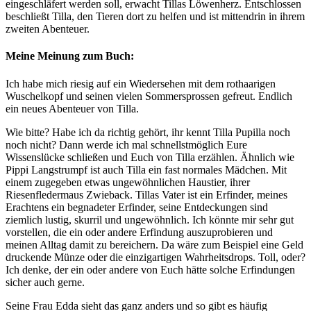
eingeschläfert werden soll, erwacht Tillas Löwenherz. Entschlossen
beschließt Tilla, den Tieren dort zu helfen und ist mittendrin in ihrem
zweiten Abenteuer.
Meine Meinung zum Buch:
Ich habe mich riesig auf ein Wiedersehen mit dem rothaarigen
Wuschelkopf und seinen vielen Sommersprossen gefreut. Endlich
ein neues Abenteuer von Tilla.
Wie bitte? Habe ich da richtig gehört, ihr kennt Tilla Pupilla noch
noch nicht? Dann werde ich mal schnellstmöglich Eure
Wissenslücke schließen und Euch von Tilla erzählen. Ähnlich wie
Pippi Langstrumpf ist auch Tilla ein fast normales Mädchen. Mit
einem zugegeben etwas ungewöhnlichen Haustier, ihrer
Riesenfledermaus Zwieback. Tillas Vater ist ein Erfinder, meines
Erachtens ein begnadeter Erfinder, seine Entdeckungen sind
ziemlich lustig, skurril und ungewöhnlich. Ich könnte mir sehr gut
vorstellen, die ein oder andere Erfindung auszuprobieren und
meinen Alltag damit zu bereichern. Da wäre zum Beispiel eine Geld
druckende Münze oder die einzigartigen Wahrheitsdrops. Toll, oder?
Ich denke, der ein oder andere von Euch hätte solche Erfindungen
sicher auch gerne.
Seine Frau Edda sieht das ganz anders und so gibt es häufig