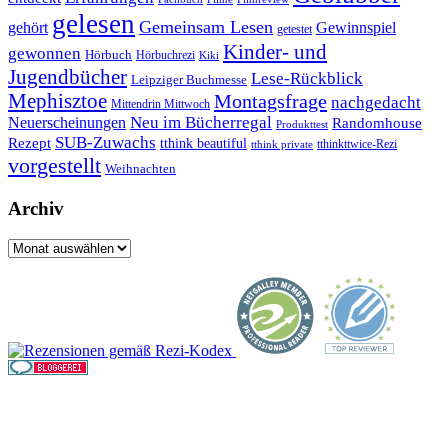
gelesen
Gemeinsam Lesen
gehört
Gewinnspiel
getestet
Kinder- und
gewonnen
Hörbuch
Hörbuchrezi
Kiki
Jugendbücher
Lese-Rückblick
Leipziger Buchmesse
Mephisztoe
Montagsfrage
nachgedacht
Mittendrin Mittwoch
Neuerscheinungen
Neu im Bücherregal
Randomhouse
Produkttest
SUB-Zuwachs
Rezept
tthink beautiful
tthinkttwice-Rezi
tthink private
vorgestellt
Weihnachten
Archiv
Archiv