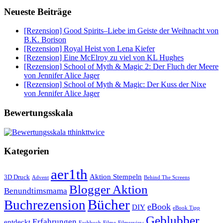
Neueste Beiträge
[Rezension] Good Spirits–Liebe im Geiste der Weihnacht von
B.K. Borison
[Rezension] Royal Heist von Lena Kiefer
[Rezension] Eine McElroy zu viel von KL Hughes
[Rezension] School of Myth & Magic 2: Der Fluch der Meere
von Jennifer Alice Jager
[Rezension] School of Myth & Magic: Der Kuss der Nixe
von Jennifer Alice Jager
Bewertungsskala
Kategorien
aer1th
Aktion Stempeln
3D Druck
Behind The Screens
Advent
Blogger Aktion
Benundtimsmama
Bücher
Buchrezension
eBook
DIY
eBook Tipp
Geblubber
Erfahrungen
entdeckt
Filme
Filmreview
Fachbuch