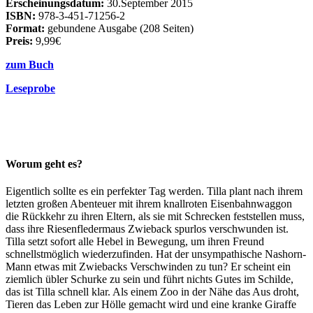
Erscheinungsdatum:
30.September 2015
ISBN:
978-3-451-71256-2
Format:
gebundene Ausgabe (208 Seiten)
Preis:
9,99€
zum Buch
Leseprobe
Worum geht es?
Eigentlich sollte es ein perfekter Tag werden. Tilla plant nach ihrem
letzten großen Abenteuer mit ihrem knallroten Eisenbahnwaggon
die Rückkehr zu ihren Eltern, als sie mit Schrecken feststellen muss,
dass ihre Riesenfledermaus Zwieback spurlos verschwunden ist.
Tilla setzt sofort alle Hebel in Bewegung, um ihren Freund
schnellstmöglich wiederzufinden. Hat der unsympathische Nashorn-
Mann etwas mit Zwiebacks Verschwinden zu tun? Er scheint ein
ziemlich übler Schurke zu sein und führt nichts Gutes im Schilde,
das ist Tilla schnell klar. Als einem Zoo in der Nähe das Aus droht,
Tieren das Leben zur Hölle gemacht wird und eine kranke Giraffe