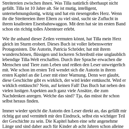
Streitereien zwischen ihnen. Was Tilla natürlich überhaupt nicht
gefällt. Tilla ist 10 Jahre alt. Sie ist mutig, intelligent,
unternehmungslustig, witzig und hat ein riesengroßes Herz. Wenn
ihr die Streitereien ihrer Eltern zu viel sind, sucht sie Zuflucht in
ihrem knallroten Eisenbahnwaggon. Mit dem hat sie im ersten Band
schon ein richtig tolles Abenteuer erlebt.
Wie ihr anhand dieser Zeilen vermuten könnt, hat Tilla mein Herz
gleich im Sturm erobert. Dieses Buch ist voller liebenswerter
Protagonisten. Die Autorin, Patricia Schröder, hat mit ihrem
wunderschönen, flüssigen und lockeren Schreibstil eine unglaublich
lebendige Tilla-Welt erschaffen. Durch ihre Sprache erwachen die
Menschen und Tiere zum Leben und reißen den Leser unweigerlich
mit. Wie schon im ersten Teil wendet sich die Autorin in ihrem
ersten Kapitel an die Leser mit einer Warnung. Denn wer glaubt,
diese Geschichte gibt es wirklich, der wird leider enttäuscht. Wird er
wirklich enttäuscht? Nein, auf keinen Fall! Das Buch hat neben den
vielen lustigen Aspekten auch ganz viele Ansätze, die zum
Nachdenken anregen. Welche das sind? Tja, das müsst ihr schon
selbst heraus finden.
Immer wieder spricht die Autorin den Leser direkt an, das gefällt mir
richtig gut und vermittelt mir den Eindruck, selbst ein wichtiger Teil
der Geschichte zu sein. Die Kapitel haben eine sehr angenehme
Länge und sind daher auch für Kinder ab acht Jahren schon alleine