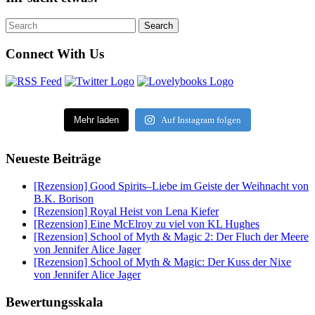
Search
Search
for:
Connect With Us
Mehr laden
Auf Instagram folgen
Neueste Beiträge
[Rezension] Good Spirits–Liebe im Geiste der Weihnacht von
B.K. Borison
[Rezension] Royal Heist von Lena Kiefer
[Rezension] Eine McElroy zu viel von KL Hughes
[Rezension] School of Myth & Magic 2: Der Fluch der Meere
von Jennifer Alice Jager
[Rezension] School of Myth & Magic: Der Kuss der Nixe
von Jennifer Alice Jager
Bewertungsskala