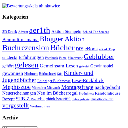
Kategorien
aer1th
Aktion Stempeln
3D Druck
Behind The Screens
Advent
Blogger Aktion
Benundtimsmama
Bücher
Buchrezension
eBook
DIY
eBook Tipp
Geblubber
Erfahrungen
entdeckt
Filme
Filmreview
Fachbuch
gelesen
Gemeinsam Lesen
gehört
Gewinnspiel
getestet
Kinder- und
gewonnen
Hörbuch
Hörbuchrezi
Kiki
Jugendbücher
Lese-Rückblick
Leipziger Buchmesse
Mephisztoe
Montagsfrage
nachgedacht
Mittendrin Mittwoch
Neuerscheinungen
Neu im Bücherregal
Randomhouse
Produkttest
SUB-Zuwachs
Rezept
tthink beautiful
tthinkttwice-Rezi
tthink private
vorgestellt
Weihnachten
Archiv