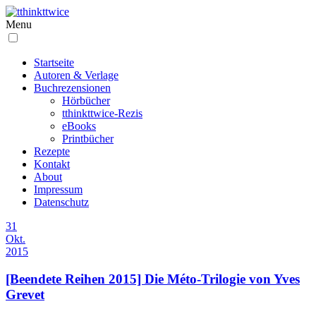
Menu
Startseite
Autoren & Verlage
Buchrezensionen
Hörbücher
tthinkttwice-Rezis
eBooks
Printbücher
Rezepte
Kontakt
About
Impressum
Datenschutz
31
Okt.
2015
[Beendete Reihen 2015] Die Méto-Trilogie von Yves
Grevet