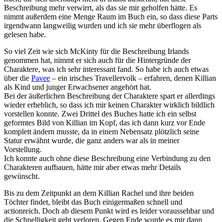
Beschreibung mehr verwirrt, als das sie mir geholfen hätte. Es
nimmt außerdem eine Menge Raum im Buch ein, so dass diese Parts
irgendwann langweilig wurden und ich sie mehr überflogen als
gelesen habe.
So viel Zeit wie sich McKinty für die Beschreibung Irlands
genommen hat, nimmt er sich auch für die Hintergründe der
Charaktere, was ich sehr interessant fand. So habe ich auch etwas
über die
Pavee
– ein irisches Travellervolk – erfahren, denen Killian
als Kind und junger Erwachsener angehört hat.
Bei der äußerlichen Beschreibung der Charaktere spart er allerdings
wieder erheblich, so dass ich mir keinen Charakter wirklich bildlich
vorstellen konnte. Zwei Drittel des Buches hatte ich ein selbst
geformtes Bild von Killian im Kopf, das ich dann kurz vor Ende
komplett ändern musste, da in einem Nebensatz plötzlich seine
Statur erwähnt wurde, die ganz anders war als in meiner
Vorstellung.
Ich konnte auch ohne diese Beschreibung eine Verbindung zu den
Charakteren aufbauen, hätte mir aber etwas mehr Details
gewünscht.
Bis zu dem Zeitpunkt an dem Killian Rachel und ihre beiden
Töchter findet, bleibt das Buch einigermaßen schnell und
actionreich. Doch ab diesem Punkt wird es leider voraussehbar und
die Schnelligkeit geht verloren. Gegen Ende wurde es mir dann