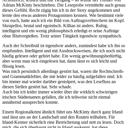
Adrian McKinty beschrieben. Die Leseprobe vermittelte auch genau
dieses Gefühl. Recht zügig bin ich in der Story angekommen und
lernte den etwas anderen Protagonisten kennen. Wie bestimmt viele
von euch, hatte auch ich ein Bild von Auftragsverbrechern im Kopf.
Skrupellos, brutal und egoistisch. Killian ist anders. Ruhig,
intelligent und ein wenig philosophisch erledigt er seine Aufträge
ohne Blutvergießen. Trotz seiner Tätigkeit irgendwie sympathisch.
Auch der Schreibstil ist irgendwie anders, zumindest habe ich ihn so
empfunden. Intelligent und mit Ausdrucksweisen, die ich noch nicht
häufig gelesen oder gehört habe. Ein wenig gewöhnungsbedürftig,
aber wenn man sich eingelesen hat, dann lässt es sich leicht und
flüssig lesen.
Was mich persönlich allerdings gestört hat, waren die Rechtschreib-
und Grammatikfehler, die mir leider zu häufig aufgefallen sind. Ich
bin immer mal wieder darüber gestolpert, was den Lesefluss an
diesen Stellen gestört hat. Sehr schade.
Auch bin ich leider immer wieder über die wirklich schwierigen
irischen Städtenamen gefallen, die ich teilweise nicht einmal
annähernd aussprechen konnte.
Einem Regionalkrimi ähnlich führt uns McKinty durch ganz Irland
und lässt uns an der Landschaft und den Routen teilhaben. Für
Irland-Kenner sicherlich eine Bereicherung und nett zu lesen. Doch
mich, die sich überhaupt nicht in Irland auskennt, hat diese