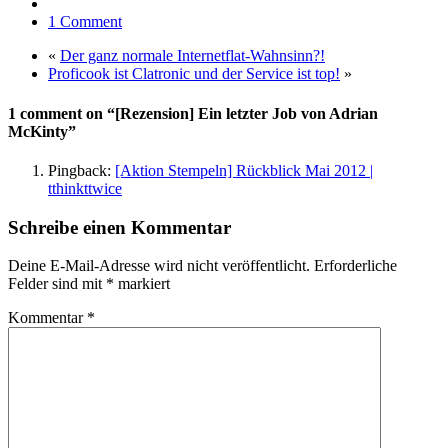
1 Comment
«
Der ganz normale Internetflat-Wahnsinn?!
Proficook ist Clatronic und der Service ist top!
»
1 comment on “[Rezension] Ein letzter Job von Adrian
McKinty”
Pingback:
[Aktion Stempeln] Rückblick Mai 2012 |
tthinkttwice
Schreibe einen Kommentar
Deine E-Mail-Adresse wird nicht veröffentlicht.
Erforderliche
Felder sind mit
*
markiert
Kommentar
*