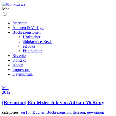
Menu
Startseite
Autoren & Verlage
Buchrezensionen
Hörbücher
tthinkttwice-Rezis
eBooks
Printbücher
Rezepte
Kontakt
About
Impressum
Datenschutz
11
Mai
2012
[Rezension] Ein letzter Job von Adrian McKinty
categories:
aer1th
,
Bücher
,
Buchrezension
,
gelesen
,
gewonnen