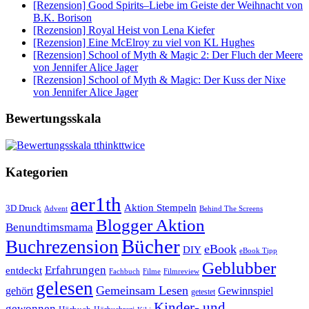
[Rezension] Good Spirits–Liebe im Geiste der Weihnacht von
B.K. Borison
[Rezension] Royal Heist von Lena Kiefer
[Rezension] Eine McElroy zu viel von KL Hughes
[Rezension] School of Myth & Magic 2: Der Fluch der Meere
von Jennifer Alice Jager
[Rezension] School of Myth & Magic: Der Kuss der Nixe
von Jennifer Alice Jager
Bewertungsskala
Kategorien
aer1th
Aktion Stempeln
3D Druck
Behind The Screens
Advent
Blogger Aktion
Benundtimsmama
Bücher
Buchrezension
eBook
DIY
eBook Tipp
Geblubber
Erfahrungen
entdeckt
Filme
Filmreview
Fachbuch
gelesen
Gemeinsam Lesen
gehört
Gewinnspiel
getestet
Kinder- und
gewonnen