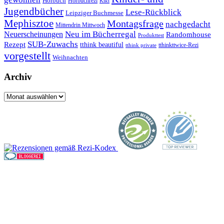
Hörbuch
Hörbuchrezi
Kiki
Jugendbücher
Lese-Rückblick
Leipziger Buchmesse
Mephisztoe
Montagsfrage
nachgedacht
Mittendrin Mittwoch
Neuerscheinungen
Neu im Bücherregal
Randomhouse
Produkttest
SUB-Zuwachs
Rezept
tthink beautiful
tthinkttwice-Rezi
tthink private
vorgestellt
Weihnachten
Archiv
Archiv