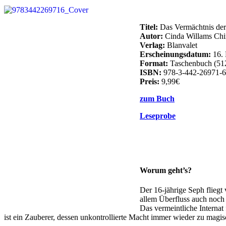
Titel:
Das Vermächtnis der
Autor:
Cinda Willams Ch
Verlag:
Blanvalet
Erscheinungsdatum:
16.
Format:
Taschenbuch (512
ISBN:
978-3-442-26971-6
Preis:
9,99€
zum Buch
Leseprobe
Worum geht’s?
Der 16-jährige Seph fliegt
allem Überfluss auch noch 
Das vermeintliche Internat
ist ein Zauberer, dessen unkontrollierte Macht immer wieder zu magi