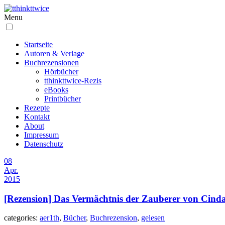
Menu
Startseite
Autoren & Verlage
Buchrezensionen
Hörbücher
tthinkttwice-Rezis
eBooks
Printbücher
Rezepte
Kontakt
About
Impressum
Datenschutz
08
Apr.
2015
[Rezension] Das Vermächtnis der Zauberer von Cind
categories:
aer1th
,
Bücher
,
Buchrezension
,
gelesen