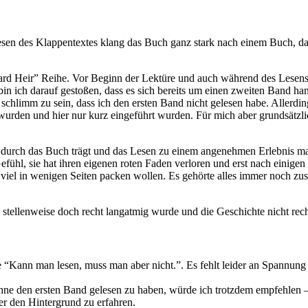
esen des Klappentextes klang das Buch ganz stark nach einem Buch, das
ard Heir” Reihe. Vor Beginn der Lektüre und auch während des Lesens ha
in ich darauf gestoßen, dass es sich bereits um einen zweiten Band han
schlimm zu sein, dass ich den ersten Band nicht gelesen habe. Allerding
wurden und hier nur kurz eingeführt wurden. Für mich aber grundsätzlic
h durch das Buch trägt und das Lesen zu einem angenehmen Erlebnis mach
efühl, sie hat ihren eigenen roten Faden verloren und erst nach einige
nz viel in wenigen Seiten packen wollen. Es gehörte alles immer noch z
 stellenweise doch recht langatmig wurde und die Geschichte nicht re
ie “Kann man lesen, muss man aber nicht.”. Es fehlt leider an Spannun
ne den ersten Band gelesen zu haben, würde ich trotzdem empfehlen – 
r den Hintergrund zu erfahren.