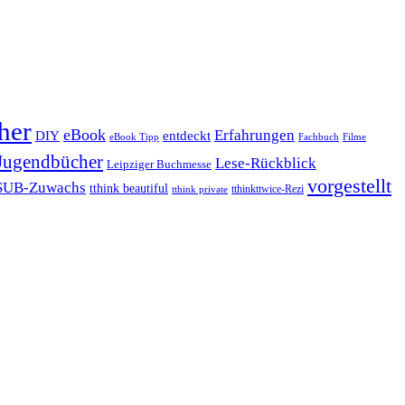
her
eBook
Erfahrungen
DIY
entdeckt
eBook Tipp
Filme
Fachbuch
Jugendbücher
Lese-Rückblick
Leipziger Buchmesse
vorgestellt
SUB-Zuwachs
tthink beautiful
tthinkttwice-Rezi
tthink private