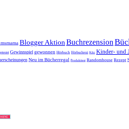
Büc
Buchrezension
Blogger Aktion
timsmama
Kinder- und 
gewonnen
Gewinnspiel
Hörbuch
getestet
Hörbuchrezi
Kiki
erscheinungen
Neu im Bücherregal
Randomhouse
Rezept
Produkttest