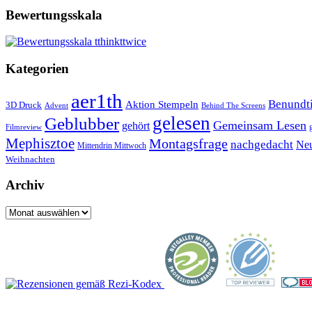
Bewertungsskala
Kategorien
aer1th
Benund
Aktion Stempeln
3D Druck
Behind The Screens
Advent
gelesen
Geblubber
Gemeinsam Lesen
gehört
Filmreview
Mephisztoe
Montagsfrage
nachgedacht
Neu
Mittendrin Mittwoch
Weihnachten
Archiv
Archiv