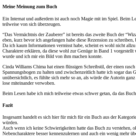
Meine Meinung zum Buch
Ein Internat und außerdem ist auch noch Magie mit im Spiel. Beim L
teilweise von sich überzeugen.
“Das Vermächtnis der Zauberer” ist bereits das zweite Buch der “Wiz
eben, kurz bevor ich angefangen habe diese Rezension zu schreiben, b
Da ich kaum Informationen vermisst habe, scheint es wohl nicht allzu 
Charaktere erklären, da diese wohl zur Genüge in Band 1 vorgestellt 
wurde und ich mir ein Bild von ihm machen konnte.
Cinda Williams Chima hat einen flüssigen Schreibstil, der einen rasc
Spannungsbogen zu halten und zwischenzeitlich hatte ich sogar das G
unübersichtlich, es fühlte sich mehr so an, als würde die Autorin ga
lose miteinander verwoben.
Beim Lesen habe ich mich teilweise etwas schwer getan, da das Buch
Fazit
Insgesamt handelt es sich hier für mich für ein Buch aus der Kategor
würden.
Auch wenn ich keine Schwierigkeiten hatte das Buch zu verstehen, oh
Nebencharaktere besser kennenzulernen und auch ein wenig mehr übe