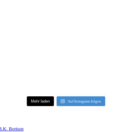
Mehr laden
Auf Instagram folgen
B.K. Borison