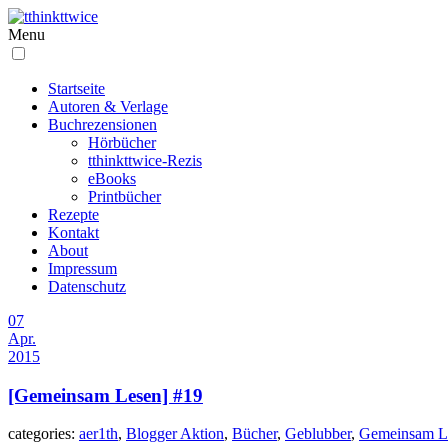
Menu
Startseite
Autoren & Verlage
Buchrezensionen
Hörbücher
tthinkttwice-Rezis
eBooks
Printbücher
Rezepte
Kontakt
About
Impressum
Datenschutz
07
Apr.
2015
[Gemeinsam Lesen] #19
categories:
aer1th
,
Blogger Aktion
,
Bücher
,
Geblubber
,
Gemeinsam L