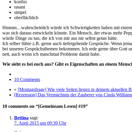
konfus
rasant
simpel
oberflächlich
Hmmm…wahrscheinlich würde ich Schwierigkeiten haben mit einem Mens
was sich daraus entwickeln könnte. Ein Mensch, der etwas mehr Pe
würde Dinge zu tun, die ich von mir aus nie selbst getan hätte.
Ich selber führe z.B. gerne auch tiefergehende Gespräche. Wenn jeman
bei unseren Gesprächsthemen bekommen. Ich rede gerne über Gott und d
nett, auch wenn ich manchmal Probleme damit habe.
Wie sieht es bei euch aus? Gibt es Eigenschaften an einem Mensch
10 Comments
«
[Montagsfrage] Wie viele Seiten liegen in deinem aktuellen B
[Rezension] Das Vermächtnis der Zauberer von Cinda William
10 comments on “[Gemeinsam Lesen] #19”
Bettina
sagt:
7. April 2015 um 09:39 Uhr