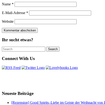
Name
*
E-Mail-Adresse
*
Website
Ihr sucht etwas?
Search
Search
for:
Connect With Us
Neueste Beiträge
[Rezension] Good Spirits–Liebe im Geiste der Weihnacht von 