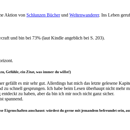
me Aktion von
Schlunzen Bücher
und
Weltenwanderer
. Ins Leben ger
raft und bin bei 73% (laut Kindle angeblich bei S. 203).
rizont.
, Gefühle, ein Zitat, was immer du willst!)
 gefällt es mir sehr gut. Allerdings hat mich das letzte gelesene Kapi
d zu schnell gesprungen. Ich habe beim Lesen überhaupt nicht mehr 
entdeckt zu haben, aber da bin ich mir noch nicht ganz sicher.
ist spannend.
diese Eigenschaften anschaust: würdest du gerne mit jemandem befreundet sein, a