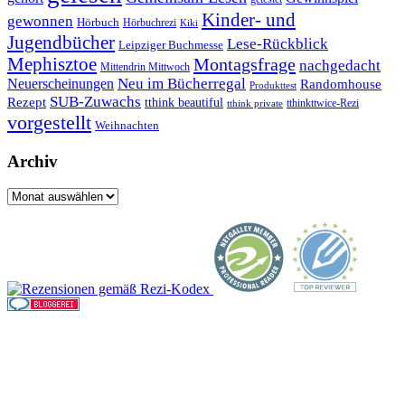
Kinder- und
gewonnen
Hörbuch
Hörbuchrezi
Kiki
Jugendbücher
Lese-Rückblick
Leipziger Buchmesse
Mephisztoe
Montagsfrage
nachgedacht
Mittendrin Mittwoch
Neuerscheinungen
Neu im Bücherregal
Randomhouse
Produkttest
SUB-Zuwachs
Rezept
tthink beautiful
tthinkttwice-Rezi
tthink private
vorgestellt
Weihnachten
Archiv
Archiv