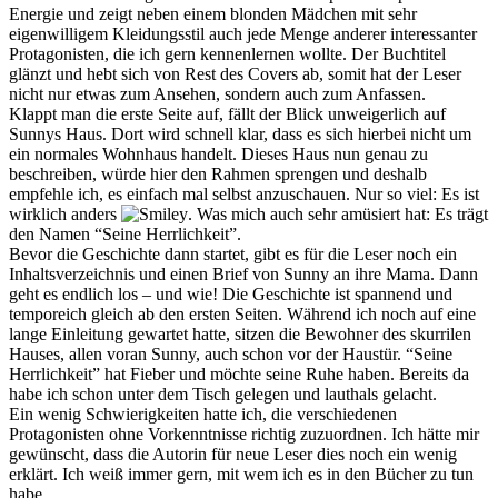
Energie und zeigt neben einem blonden Mädchen mit sehr
eigenwilligem Kleidungsstil auch jede Menge anderer interessanter
Protagonisten, die ich gern kennenlernen wollte. Der Buchtitel
glänzt und hebt sich von Rest des Covers ab, somit hat der Leser
nicht nur etwas zum Ansehen, sondern auch zum Anfassen.
Klappt man die erste Seite auf, fällt der Blick unweigerlich auf
Sunnys Haus. Dort wird schnell klar, dass es sich hierbei nicht um
ein normales Wohnhaus handelt. Dieses Haus nun genau zu
beschreiben, würde hier den Rahmen sprengen und deshalb
empfehle ich, es einfach mal selbst anzuschauen. Nur so viel: Es ist
wirklich anders
. Was mich auch sehr amüsiert hat: Es trägt
den Namen “Seine Herrlichkeit”.
Bevor die Geschichte dann startet, gibt es für die Leser noch ein
Inhaltsverzeichnis und einen Brief von Sunny an ihre Mama. Dann
geht es endlich los – und wie! Die Geschichte ist spannend und
temporeich gleich ab den ersten Seiten. Während ich noch auf eine
lange Einleitung gewartet hatte, sitzen die Bewohner des skurrilen
Hauses, allen voran Sunny, auch schon vor der Haustür. “Seine
Herrlichkeit” hat Fieber und möchte seine Ruhe haben. Bereits da
habe ich schon unter dem Tisch gelegen und lauthals gelacht.
Ein wenig Schwierigkeiten hatte ich, die verschiedenen
Protagonisten ohne Vorkenntnisse richtig zuzuordnen. Ich hätte mir
gewünscht, dass die Autorin für neue Leser dies noch ein wenig
erklärt. Ich weiß immer gern, mit wem ich es in den Bücher zu tun
habe.