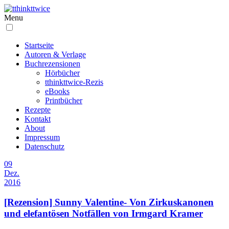
Menu
Startseite
Autoren & Verlage
Buchrezensionen
Hörbücher
tthinkttwice-Rezis
eBooks
Printbücher
Rezepte
Kontakt
About
Impressum
Datenschutz
09
Dez.
2016
[Rezension] Sunny Valentine- Von Zirkuskanonen
und elefantösen Notfällen von Irmgard Kramer