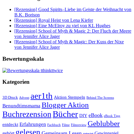
[Rezension] Good Spirits–Liebe im Geiste der Weihnacht von
B.K. Borison
[Rezension] Royal Heist von Lena Kiefer
[Rezension] Eine McElroy zu viel von KL Hughes
[Rezension] School of Myth & Magic 2: Der Fluch der Meere
von Jennifer Alice Jager
[Rezension] School of Myth & Magic: Der Kuss der Nixe
von Jennifer Alice Jager
Bewertungsskala
Kategorien
aer1th
Aktion Stempeln
3D Druck
Behind The Screens
Advent
Blogger Aktion
Benundtimsmama
Bücher
Buchrezension
eBook
DIY
eBook Tipp
Geblubber
Erfahrungen
entdeckt
Filme
Filmreview
Fachbuch
gelesen
Gemeinsam Lesen
gehört
Gewinnspiel
getestet