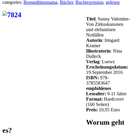
categories:
Benundtimsmama
,
Bücher
,
Buchrezension
,
gelesen
Titel
: Sunny Valentine-
Von Zirkuskanonen
und elefantösen
Notfällen
Autorin
: Irmgard
Kramer
Illustratorin
: Nina
Dulleck
Verlag
: Loewe
Erscheinungsdatum:
19.September 2016
ISBN:
978-
3785583647
empfohlenes
Lesealter:
9-11 Jahre
Format:
Hardcover
(160 Seiten)
Preis:
10,95 Euro
Worum geht
es?