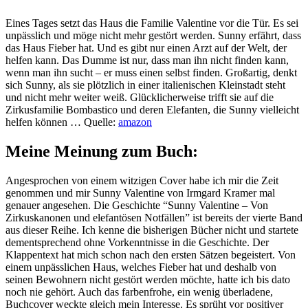
Eines Tages setzt das Haus die Familie Valentine vor die Tür. Es sei
unpässlich und möge nicht mehr gestört werden. Sunny erfährt, dass
das Haus Fieber hat. Und es gibt nur einen Arzt auf der Welt, der
helfen kann. Das Dumme ist nur, dass man ihn nicht finden kann,
wenn man ihn sucht – er muss einen selbst finden. Großartig, denkt
sich Sunny, als sie plötzlich in einer italienischen Kleinstadt steht
und nicht mehr weiter weiß. Glücklicherweise trifft sie auf die
Zirkusfamilie Bombastico und deren Elefanten, die Sunny vielleicht
helfen können … Quelle:
amazon
Meine Meinung zum Buch:
Angesprochen von einem witzigen Cover habe ich mir die Zeit
genommen und mir Sunny Valentine von Irmgard Kramer mal
genauer angesehen. Die Geschichte “Sunny Valentine – Von
Zirkuskanonen und elefantösen Notfällen” ist bereits der vierte Band
aus dieser Reihe. Ich kenne die bisherigen Bücher nicht und startete
dementsprechend ohne Vorkenntnisse in die Geschichte. Der
Klappentext hat mich schon nach den ersten Sätzen begeistert. Von
einem unpässlichen Haus, welches Fieber hat und deshalb von
seinen Bewohnern nicht gestört werden möchte, hatte ich bis dato
noch nie gehört. Auch das farbenfrohe, ein wenig überladene,
Buchcover weckte gleich mein Interesse. Es sprüht vor positiver