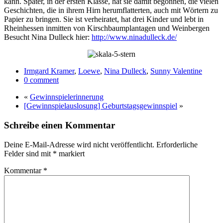
kann. Später, in der ersten Klasse, hat sie damit begonnen, die vielen
Geschichten, die in ihrem Hirn herumflatterten, auch mit Wörtern zu
Papier zu bringen. Sie ist verheiratet, hat drei Kinder und lebt in
Rheinhessen inmitten von Kirschbaumplantagen und Weinbergen
Besucht Nina Dulleck hier:
http://www.ninadulleck.de/
Irmgard Kramer
,
Loewe
,
Nina Dulleck
,
Sunny Valentine
0 comment
«
Gewinnspielerinnerung
[Gewinnspielauslosung] Geburtstagsgewinnspiel
»
Schreibe einen Kommentar
Deine E-Mail-Adresse wird nicht veröffentlicht.
Erforderliche
Felder sind mit
*
markiert
Kommentar
*