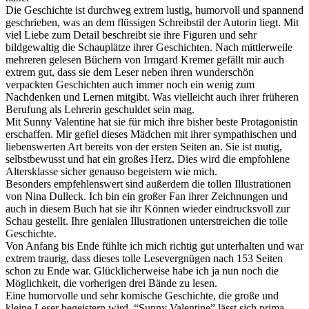
Die Geschichte ist durchweg extrem lustig, humorvoll und spannend
geschrieben, was an dem flüssigen Schreibstil der Autorin liegt. Mit
viel Liebe zum Detail beschreibt sie ihre Figuren und sehr
bildgewaltig die Schauplätze ihrer Geschichten. Nach mittlerweile
mehreren gelesen Büchern von Irmgard Kremer gefällt mir auch
extrem gut, dass sie dem Leser neben ihren wunderschön
verpackten Geschichten auch immer noch ein wenig zum
Nachdenken und Lernen mitgibt. Was vielleicht auch ihrer früheren
Berufung als Lehrerin geschuldet sein mag.
Mit Sunny Valentine hat sie für mich ihre bisher beste Protagonistin
erschaffen. Mir gefiel dieses Mädchen mit ihrer sympathischen und
liebenswerten Art bereits von der ersten Seiten an. Sie ist mutig,
selbstbewusst und hat ein großes Herz. Dies wird die empfohlene
Altersklasse sicher genauso begeistern wie mich.
Besonders empfehlenswert sind außerdem die tollen Illustrationen
von Nina Dulleck. Ich bin ein großer Fan ihrer Zeichnungen und
auch in diesem Buch hat sie ihr Können wieder eindrucksvoll zur
Schau gestellt. Ihre genialen Illustrationen unterstreichen die tolle
Geschichte.
Von Anfang bis Ende fühlte ich mich richtig gut unterhalten und war
extrem traurig, dass dieses tolle Lesevergnügen nach 153 Seiten
schon zu Ende war. Glücklicherweise habe ich ja nun noch die
Möglichkeit, die vorherigen drei Bände zu lesen.
Eine humorvolle und sehr komische Geschichte, die große und
kleine Leser begeistern wird. “Sunny Valentine” lässt sich prima