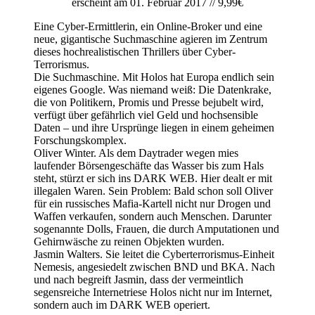
erscheint am 01. Februar 2017 // 9,99€
Eine Cyber-Ermittlerin, ein Online-Broker und eine
neue, gigantische Suchmaschine agieren im Zentrum
dieses hochrealistischen Thrillers über Cyber-
Terrorismus.
Die Suchmaschine. Mit Holos hat Europa endlich sein
eigenes Google. Was niemand weiß: Die Datenkrake,
die von Politikern, Promis und Presse bejubelt wird,
verfügt über gefährlich viel Geld und hochsensible
Daten – und ihre Ursprünge liegen in einem geheimen
Forschungskomplex.
Oliver Winter. Als dem Daytrader wegen mies
laufender Börsengeschäfte das Wasser bis zum Hals
steht, stürzt er sich ins DARK WEB. Hier dealt er mit
illegalen Waren. Sein Problem: Bald schon soll Oliver
für ein russisches Mafia-Kartell nicht nur Drogen und
Waffen verkaufen, sondern auch Menschen. Darunter
sogenannte Dolls, Frauen, die durch Amputationen und
Gehirnwäsche zu reinen Objekten wurden.
Jasmin Walters. Sie leitet die Cyberterrorismus-Einheit
Nemesis, angesiedelt zwischen BND und BKA. Nach
und nach begreift Jasmin, dass der vermeintlich
segensreiche Internetriese Holos nicht nur im Internet,
sondern auch im DARK WEB operiert.