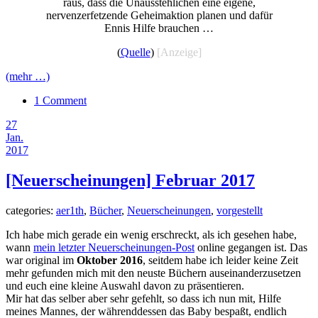
raus, dass die Unausstehlichen eine eigene,
nervenzerfetzende Geheimaktion planen und dafür
Ennis Hilfe brauchen …
(
Quelle
)
[Anzeige]
(mehr …)
1 Comment
27
Jan.
2017
[Neuerscheinungen] Februar 2017
categories:
aer1th
,
Bücher
,
Neuerscheinungen
,
vorgestellt
Ich habe mich gerade ein wenig erschreckt, als ich gesehen habe,
wann
mein letzter Neuerscheinungen-Post
online gegangen ist. Das
war original im
Oktober 2016
, seitdem habe ich leider keine Zeit
mehr gefunden mich mit den neuste Büchern auseinanderzusetzen
und euch eine kleine Auswahl davon zu präsentieren.
Mir hat das selber aber sehr gefehlt, so dass ich nun mit, Hilfe
meines Mannes, der währenddessen das Baby bespaßt, endlich