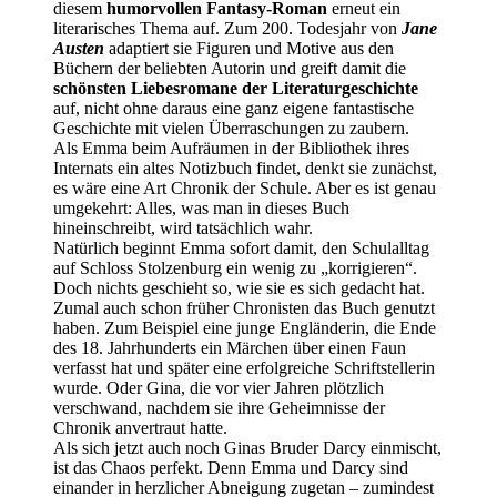
diesem
humorvollen Fantasy-Roman
erneut ein
literarisches Thema auf. Zum 200. Todesjahr von
Jane
Austen
adaptiert sie Figuren und Motive aus den
Büchern der beliebten Autorin und greift damit die
schönsten Liebesromane der Literaturgeschichte
auf, nicht ohne daraus eine ganz eigene fantastische
Geschichte mit vielen Überraschungen zu zaubern.
Als Emma beim Aufräumen in der Bibliothek ihres
Internats ein altes Notizbuch findet, denkt sie zunächst,
es wäre eine Art Chronik der Schule. Aber es ist genau
umgekehrt: Alles, was man in dieses Buch
hineinschreibt, wird tatsächlich wahr.
Natürlich beginnt Emma sofort damit, den Schulalltag
auf Schloss Stolzenburg ein wenig zu „korrigieren“.
Doch nichts geschieht so, wie sie es sich gedacht hat.
Zumal auch schon früher Chronisten das Buch genutzt
haben. Zum Beispiel eine junge Engländerin, die Ende
des 18. Jahrhunderts ein Märchen über einen Faun
verfasst hat und später eine erfolgreiche Schriftstellerin
wurde. Oder Gina, die vor vier Jahren plötzlich
verschwand, nachdem sie ihre Geheimnisse der
Chronik anvertraut hatte.
Als sich jetzt auch noch Ginas Bruder Darcy einmischt,
ist das Chaos perfekt. Denn Emma und Darcy sind
einander in herzlicher Abneigung zugetan – zumindest