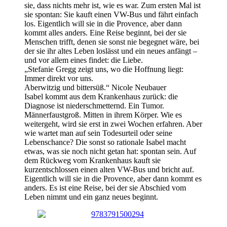
sie, dass nichts mehr ist, wie es war. Zum ersten Mal ist
sie spontan: Sie kauft einen VW-Bus und fährt einfach
los. Eigentlich will sie in die Provence, aber dann
kommt alles anders. Eine Reise beginnt, bei der sie
Menschen trifft, denen sie sonst nie begegnet wäre, bei
der sie ihr altes Leben loslässt und ein neues anfängt –
und vor allem eines findet: die Liebe.
„Stefanie Gregg zeigt uns, wo die Hoffnung liegt:
Immer direkt vor uns.
Aberwitzig und bittersüß.“ Nicole Neubauer
Isabel kommt aus dem Krankenhaus zurück: die
Diagnose ist niederschmetternd. Ein Tumor.
Männerfaustgroß. Mitten in ihrem Körper. Wie es
weitergeht, wird sie erst in zwei Wochen erfahren. Aber
wie wartet man auf sein Todesurteil oder seine
Lebenschance? Die sonst so rationale Isabel macht
etwas, was sie noch nicht getan hat: spontan sein. Auf
dem Rückweg vom Krankenhaus kauft sie
kurzentschlossen einen alten VW-Bus und bricht auf.
Eigentlich will sie in die Provence, aber dann kommt es
anders. Es ist eine Reise, bei der sie Abschied vom
Leben nimmt und ein ganz neues beginnt.