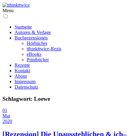
Menu
Startseite
Autoren & Verlage
Buchrezensionen
Hörbücher
tthinkttwice-Rezis
eBooks
Printbücher
Rezepte
Kontakt
About
Impressum
Datenschutz
Schlagwort:
Loewe
01
Mai
2020
[Rezension] Die Unausstehlichen & ich–