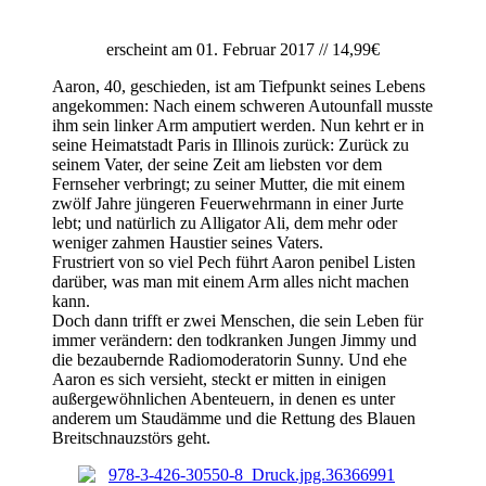
erscheint am 01. Februar 2017 // 14,99€
Aaron, 40, geschieden, ist am Tiefpunkt seines Lebens
angekommen: Nach einem schweren Autounfall musste
ihm sein linker Arm amputiert werden. Nun kehrt er in
seine Heimatstadt Paris in Illinois zurück: Zurück zu
seinem Vater, der seine Zeit am liebsten vor dem
Fernseher verbringt; zu seiner Mutter, die mit einem
zwölf Jahre jüngeren Feuerwehrmann in einer Jurte
lebt; und natürlich zu Alligator Ali, dem mehr oder
weniger zahmen Haustier seines Vaters.
Frustriert von so viel Pech führt Aaron penibel Listen
darüber, was man mit einem Arm alles nicht machen
kann.
Doch dann trifft er zwei Menschen, die sein Leben für
immer verändern: den todkranken Jungen Jimmy und
die bezaubernde Radiomoderatorin Sunny. Und ehe
Aaron es sich versieht, steckt er mitten in einigen
außergewöhnlichen Abenteuern, in denen es unter
anderem um Staudämme und die Rettung des Blauen
Breitschnauzstörs geht.