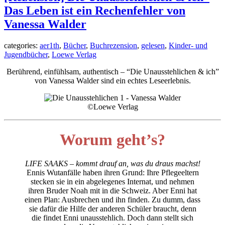
Das Leben ist ein Rechenfehler von
Vanessa Walder
categories:
aer1th
,
Bücher
,
Buchrezension
,
gelesen
,
Kinder- und
Jugendbücher
,
Loewe Verlag
Berührend, einfühlsam, authentisch – “Die Unausstehlichen & ich”
von Vanessa Walder sind ein echtes Leseerlebnis.
©Loewe Verlag
Worum geht’s?
LIFE SAAKS – kommt drauf an, was du draus machst!
Ennis Wutanfälle haben ihren Grund: Ihre Pflegeeltern
stecken sie in ein abgelegenes Internat, und nehmen
ihren Bruder Noah mit in die Schweiz. Aber Enni hat
einen Plan: Ausbrechen und ihn finden. Zu dumm, dass
sie dafür die Hilfe der anderen Schüler braucht, denn
die findet Enni unausstehlich. Doch dann stellt sich