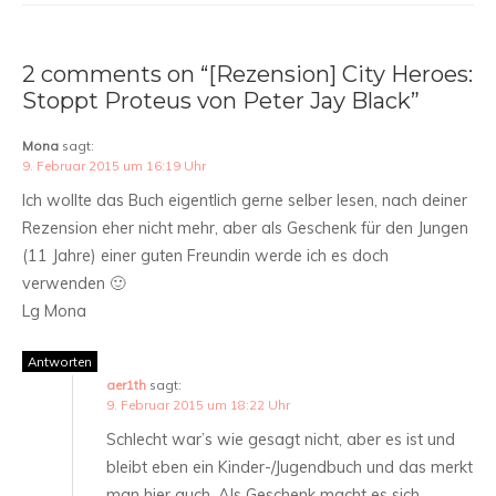
2 comments on “[Rezension] City Heroes:
Stoppt Proteus von Peter Jay Black”
Mona
sagt:
9. Februar 2015 um 16:19 Uhr
Ich wollte das Buch eigentlich gerne selber lesen, nach deiner
Rezension eher nicht mehr, aber als Geschenk für den Jungen
(11 Jahre) einer guten Freundin werde ich es doch
verwenden 🙂
Lg Mona
Antworten
aer1th
sagt:
9. Februar 2015 um 18:22 Uhr
Schlecht war’s wie gesagt nicht, aber es ist und
bleibt eben ein Kinder-/Jugendbuch und das merkt
man hier auch. Als Geschenk macht es sich