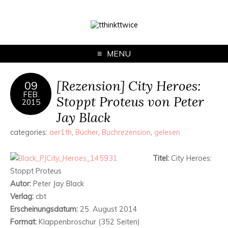
MENU
[Rezension] City Heroes:
09
FEB.
Stoppt Proteus von Peter
2015
Jay Black
categories:
aer1th
,
Bücher
,
Buchrezension
,
gelesen
Titel:
City Heroes:
Stoppt Proteus
Autor:
Peter Jay Black
Verlag:
cbt
Erscheinungsdatum:
25. August 2014
Format:
Klappenbroschur (352 Seiten)