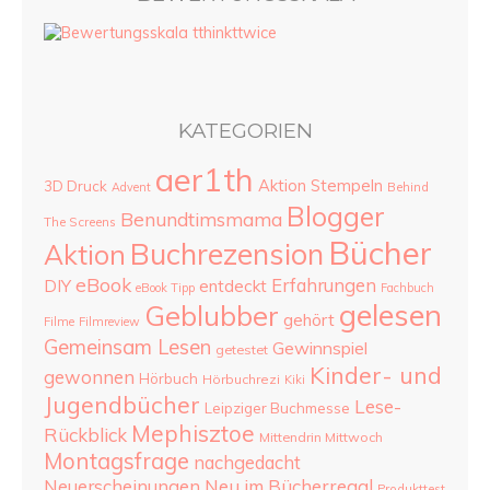
KATEGORIEN
aer1th
Aktion Stempeln
3D Druck
Advent
Behind
Blogger
Benundtimsmama
The Screens
Bücher
Buchrezension
Aktion
eBook
Erfahrungen
DIY
entdeckt
eBook Tipp
Fachbuch
gelesen
Geblubber
gehört
Filme
Filmreview
Gemeinsam Lesen
Gewinnspiel
getestet
Kinder- und
gewonnen
Hörbuch
Hörbuchrezi
Kiki
Jugendbücher
Lese-
Leipziger Buchmesse
Mephisztoe
Rückblick
Mittendrin Mittwoch
Montagsfrage
nachgedacht
Neu im Bücherregal
Neuerscheinungen
Produkttest