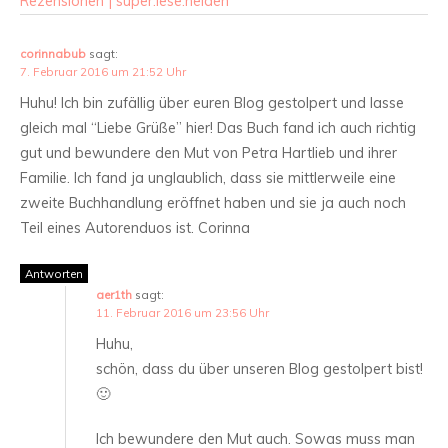
Rezensionen | super.lese.helden
corinnabub
sagt:
7. Februar 2016 um 21:52 Uhr
Huhu! Ich bin zufällig über euren Blog gestolpert und lasse
gleich mal “Liebe Grüße” hier! Das Buch fand ich auch richtig
gut und bewundere den Mut von Petra Hartlieb und ihrer
Familie. Ich fand ja unglaublich, dass sie mittlerweile eine
zweite Buchhandlung eröffnet haben und sie ja auch noch
Teil eines Autorenduos ist. Corinna
Antworten
aer1th
sagt:
11. Februar 2016 um 23:56 Uhr
Huhu,
schön, dass du über unseren Blog gestolpert bist!
🙂
Ich bewundere den Mut auch. Sowas muss man