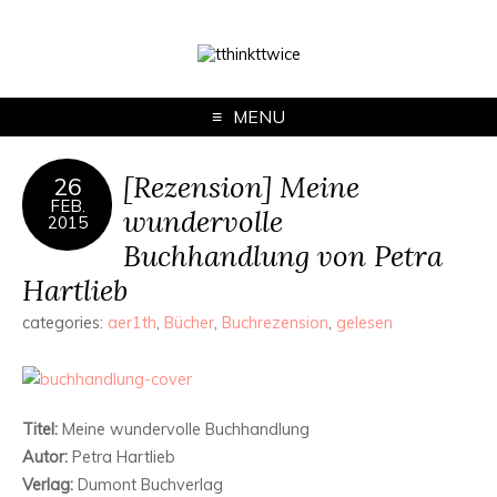
MENU
[Rezension] Meine
26
FEB.
wundervolle
2015
Buchhandlung von Petra
Hartlieb
categories:
aer1th
,
Bücher
,
Buchrezension
,
gelesen
Titel:
Meine wundervolle Buchhandlung
Autor:
Petra Hartlieb
Verlag:
Dumont Buchverlag