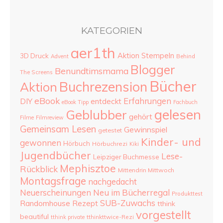
KATEGORIEN
aer1th
Aktion Stempeln
3D Druck
Advent
Behind
Blogger
Benundtimsmama
The Screens
Bücher
Buchrezension
Aktion
eBook
Erfahrungen
DIY
entdeckt
eBook Tipp
Fachbuch
gelesen
Geblubber
gehört
Filme
Filmreview
Gemeinsam Lesen
Gewinnspiel
getestet
Kinder- und
gewonnen
Hörbuch
Hörbuchrezi
Kiki
Jugendbücher
Lese-
Leipziger Buchmesse
Mephisztoe
Rückblick
Mittendrin Mittwoch
Montagsfrage
nachgedacht
Neu im Bücherregal
Neuerscheinungen
Produkttest
SUB-Zuwachs
Randomhouse
Rezept
tthink
vorgestellt
beautiful
tthinkttwice-Rezi
tthink private