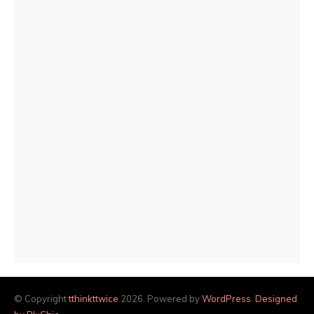
© Copyright
tthinkttwice
2026. Powered by
WordPress
.
Designed