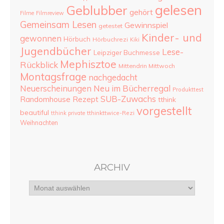
gelesen
Geblubber
gehört
Filme
Filmreview
Gemeinsam Lesen
Gewinnspiel
getestet
Kinder- und
gewonnen
Hörbuch
Hörbuchrezi
Kiki
Jugendbücher
Lese-
Leipziger Buchmesse
Mephisztoe
Rückblick
Mittendrin Mittwoch
Montagsfrage
nachgedacht
Neu im Bücherregal
Neuerscheinungen
Produkttest
SUB-Zuwachs
Randomhouse
Rezept
tthink
vorgestellt
beautiful
tthinkttwice-Rezi
tthink private
Weihnachten
ARCHIV