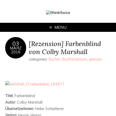
MENU
[Rezension] Farbenblind
03
MÄRZ
von Colby Marshall
2016
categories:
Bücher
,
Buchrezension
,
gelesen
Titel:
Farbenblind
Autor:
Colby Marshall
Übersetzerinnen:
Heike Schlatterer
Verlag:
Heyne Verlag