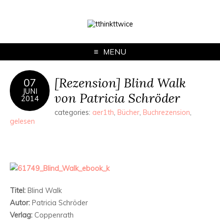
MENU
[Rezension] Blind Walk
07
JUNI
von Patricia Schröder
2014
categories:
aer1th
,
Bücher
,
Buchrezension
,
gelesen
Titel:
Blind Walk
Autor:
Patricia Schröder
Verlag:
Coppenrath