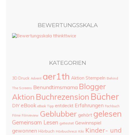
BEWERTUNGSSKALA
KATEGORIEN
aer1th
Aktion Stempeln
3D Druck
Advent
Behind
Blogger
Benundtimsmama
The Screens
Bücher
Buchrezension
Aktion
eBook
Erfahrungen
DIY
entdeckt
eBook Tipp
Fachbuch
gelesen
Geblubber
gehört
Filme
Filmreview
Gemeinsam Lesen
Gewinnspiel
getestet
Kinder- und
gewonnen
Hörbuch
Hörbuchrezi
Kiki