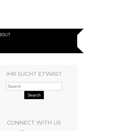
BOUT
IHR SUCHT ETWAS?
Search
CONNECT WITH US