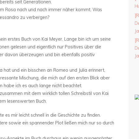
bereits seit Generationen.
H
 dem Rosa nach und nach immer näher kommt. Was
[R
lessandro zu verbergen?
De
J
ein erstes Buch von Kai Meyer. Lange bin ich um seine
[R
en gelesen und eigentlich nur Positives über die
De
er davon überzeugen und bin ebenfalls positiv
J
 hat und ein bisschen an Romeo und Julia erinnert,
eressante Mischung, die mich auf den ersten Blick aber
 habe ich es auch lange nicht beachtet.
zusammen mit dem wirklich tollen Schreibstil von Kai
nem lesenswerten Buch.
e es mir leicht schnell in die Geschichte zu finden.
ere sowie ein spannender Plot ließen mich nur so durch
asy-Aspekte im Buch durchaus ein wenig ausgeprägter