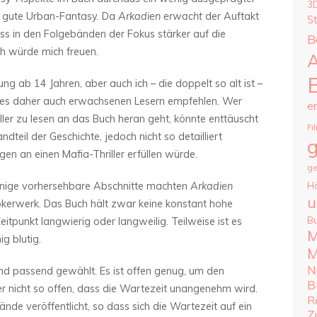
3
ür gute Urban-Fantasy. Da
Arkadien erwacht
der Auftakt
S
dass in den Folgebänden der Fokus stärker auf die
B
ch würde mich freuen.
A
g ab 14 Jahren, aber auch ich – die doppelt so alt ist –
 es daher auch erwachsenen Lesern empfehlen. Wer
e
ller zu lesen an das Buch heran geht, könnte enttäuscht
Fi
dteil der Geschichte, jedoch nicht so detailliert
g
en an einen Mafia-Thriller erfüllen würde.
ge
ige vorhersehbare Abschnitte machten
Arkadien
H
u
kerwerk. Das Buch hält zwar keine konstant hohe
B
tpunkt langwierig oder langweilig. Teilweise ist es
M
g blutig.
M
N
und passend gewählt. Es ist offen genug, um den
B
r nicht so offen, dass die Wartezeit unangenehm wird.
R
ände veröffentlicht, so dass sich die Wartezeit auf ein
Z