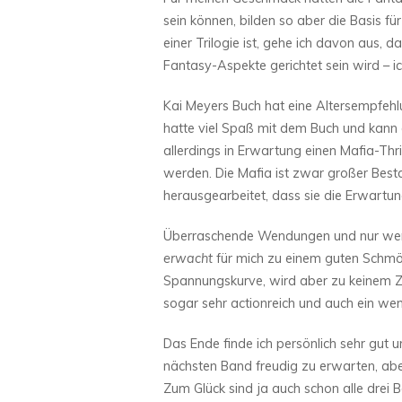
sein können, bilden so aber die Basis f
einer Trilogie ist, gehe ich davon aus, 
Fantasy-Aspekte gerichtet sein wird – i
Kai Meyers Buch hat eine Altersempfehlun
hatte viel Spaß mit dem Buch und kann
allerdings in Erwartung einen Mafia-Thri
werden. Die Mafia ist zwar großer Bestan
herausgearbeitet, dass sie die Erwartung
Überraschende Wendungen und nur wen
erwacht
für mich zu einem guten Schmö
Spannungskurve, wird aber zu keinem Zei
sogar sehr actionreich und auch ein weni
Das Ende finde ich persönlich sehr gut 
nächsten Band freudig zu erwarten, abe
Zum Glück sind ja auch schon alle drei B