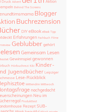
aer1th
Aktion
D Druck
Advent
tempeln
Behind The Screens
Blogger
enundtimsmama
Buchrezension
ktion
Bücher
eBook
DIY
eBook Tipp
Erfahrungen
ntdeckt
Fachbuch
Filme
Geblubber
gehört
lmreview
elesen
Gemeinsam Lesen
gewonnen
Gewinnspiel
testet
Kinder-
örbuch
Hörbuchrezi
Kiki
nd Jugendbücher
Leipziger
Lese-Rückblick
uchmesse
ephisztoe
Mittendrin Mittwoch
ontagsfrage
nachgedacht
Neu im
euerscheinungen
ücherregal
Produkttest
SUB-
andomhouse
Rezept
uwachs
tthink beautiful
tthink private