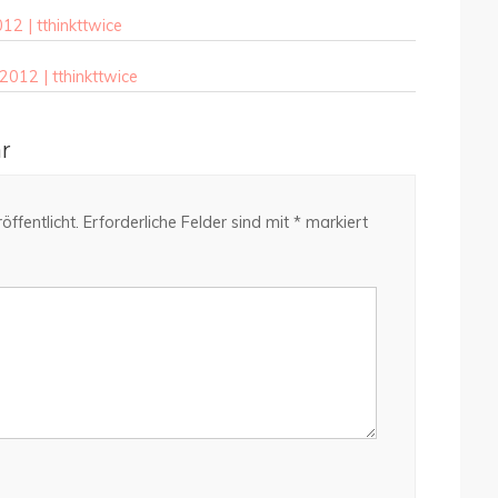
12 | tthinkttwice
012 | tthinkttwice
r
ffentlicht.
Erforderliche Felder sind mit
*
markiert