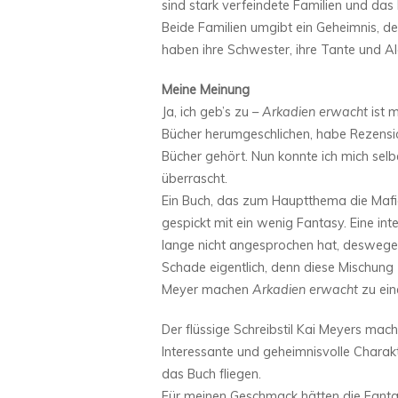
sind stark verfeindete Familien und das 
Beide Familien umgibt ein Geheimnis,
haben ihre Schwester, ihre Tante und A
Meine Meinung
Ja, ich geb’s zu –
Arkadien erwacht
ist m
Bücher herumgeschlichen, habe Rezension
Bücher gehört. Nun konnte ich mich selb
überrascht.
Ein Buch, das zum Hauptthema die Mafia
gespickt mit ein wenig Fantasy. Eine int
lange nicht angesprochen hat, deswegen
Schade eigentlich, denn diese Mischung 
Meyer machen
Arkadien erwacht
zu ei
Der flüssige Schreibstil Kai Meyers macht
Interessante und geheimnisvolle Charakt
das Buch fliegen.
Für meinen Geschmack hätten die Fant