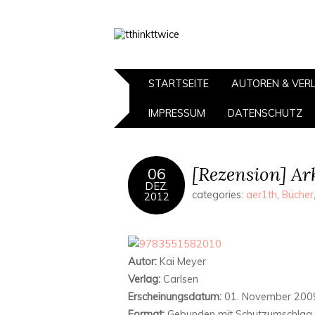
STARTSEITE
AUTOREN & VER
IMPRESSUM
DATENSCHUTZ
[Rezension] Ar
06
DEZ.
categories:
aer1th
,
Bücher
2012
Autor:
Kai Meyer
Verlag:
Carlsen
Erscheinungsdatum:
01. November 200
Format:
Gebunden mit Schutzumschlag 