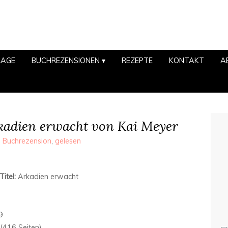
LAGE
BUCHREZENSIONEN
REZEPTE
KONTAKT
A
kadien erwacht von Kai Meyer
,
Buchrezension
,
gelesen
Titel:
Arkadien erwacht
9
(416 Seiten)