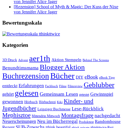
von Jennifer Alice Jager
[Rezension] School of Myth & Magic: Der Kuss der Nixe
von Jennifer Alice Jager
Bewertungsskala
Kategorien
aer1th
Aktion Stempeln
3D Druck
Behind The Screens
Advent
Blogger Aktion
Benundtimsmama
Bücher
Buchrezension
eBook
DIY
eBook Tipp
Geblubber
Erfahrungen
entdeckt
Filme
Filmreview
Fachbuch
gelesen
Gemeinsam Lesen
gehört
Gewinnspiel
getestet
Kinder- und
gewonnen
Hörbuch
Hörbuchrezi
Kiki
Jugendbücher
Lese-Rückblick
Leipziger Buchmesse
Mephisztoe
Montagsfrage
nachgedacht
Mittendrin Mittwoch
Neuerscheinungen
Neu im Bücherregal
Randomhouse
Produkttest
SUB-Zuwachs
Rezept
tthink beautiful
tthinkttwice-Rezi
tthink private