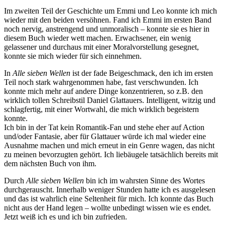
Im zweiten Teil der Geschichte um Emmi und Leo konnte ich mich
wieder mit den beiden versöhnen. Fand ich Emmi im ersten Band
noch nervig, anstrengend und unmoralisch – konnte sie es hier in
diesem Buch wieder wett machen. Erwachsener, ein wenig
gelassener und durchaus mit einer Moralvorstellung gesegnet,
konnte sie mich wieder für sich einnehmen.
In
Alle sieben Wellen
ist der fade Beigeschmack, den ich im ersten
Teil noch stark wahrgenommen habe, fast verschwunden. Ich
konnte mich mehr auf andere Dinge konzentrieren, so z.B. den
wirklich tollen Schreibstil Daniel Glattauers. Intelligent, witzig und
schlagfertig, mit einer Wortwahl, die mich wirklich begeistern
konnte.
Ich bin in der Tat kein Romantik-Fan und stehe eher auf Action
und/oder Fantasie, aber für Glattauer würde ich mal wieder eine
Ausnahme machen und mich erneut in ein Genre wagen, das nicht
zu meinen bevorzugten gehört. Ich liebäugele tatsächlich bereits mit
dem nächsten Buch von ihm.
Durch
Alle sieben Wellen
bin ich im wahrsten Sinne des Wortes
durchgerauscht. Innerhalb weniger Stunden hatte ich es ausgelesen
und das ist wahrlich eine Seltenheit für mich. Ich konnte das Buch
nicht aus der Hand legen – wollte unbedingt wissen wie es endet.
Jetzt weiß ich es und ich bin zufrieden.