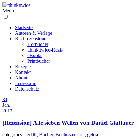
Menu
Startseite
Autoren & Verlage
Buchrezensionen
Hörbücher
tthinkttwice-Rezis
eBooks
Printbücher
Rezepte
Kontakt
About
Impressum
Datenschutz
31
Jan.
2013
[Rezension] Alle sieben Wellen von Daniel Glattauer
categories:
aer1th
,
Bücher
,
Buchrezension
,
gelesen