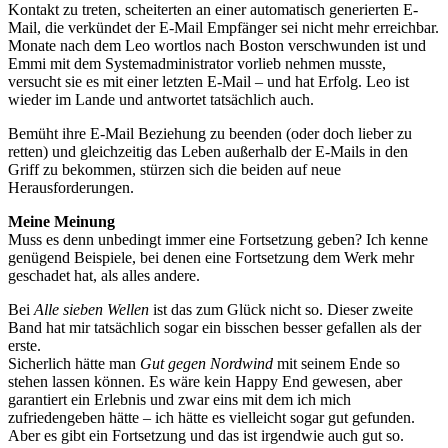
Kontakt zu treten, scheiterten an einer automatisch generierten E-
Mail, die verkündet der E-Mail Empfänger sei nicht mehr erreichbar.
Monate nach dem Leo wortlos nach Boston verschwunden ist und
Emmi mit dem Systemadministrator vorlieb nehmen musste,
versucht sie es mit einer letzten E-Mail – und hat Erfolg. Leo ist
wieder im Lande und antwortet tatsächlich auch.
Bemüht ihre E-Mail Beziehung zu beenden (oder doch lieber zu
retten) und gleichzeitig das Leben außerhalb der E-Mails in den
Griff zu bekommen, stürzen sich die beiden auf neue
Herausforderungen.
Meine Meinung
Muss es denn unbedingt immer eine Fortsetzung geben? Ich kenne
genügend Beispiele, bei denen eine Fortsetzung dem Werk mehr
geschadet hat, als alles andere.
Bei
Alle sieben Wellen
ist das zum Glück nicht so. Dieser zweite
Band hat mir tatsächlich sogar ein bisschen besser gefallen als der
erste.
Sicherlich hätte man
Gut gegen Nordwind
mit seinem Ende so
stehen lassen können. Es wäre kein Happy End gewesen, aber
garantiert ein Erlebnis und zwar eins mit dem ich mich
zufriedengeben hätte – ich hätte es vielleicht sogar gut gefunden.
Aber es gibt ein Fortsetzung und das ist irgendwie auch gut so.