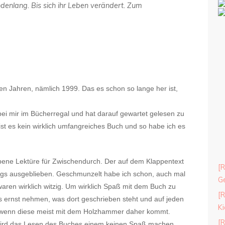
ndenlang. Bis sich ihr Leben verändert. Zum
gen Jahren, nämlich 1999. Das es schon so lange her ist,
 bei mir im Bücherregal und hat darauf gewartet gelesen zu
st es kein wirklich umfangreiches Buch und so habe ich es
ebene Lektüre für Zwischendurch. Der auf dem Klappentext
[R
dings ausgeblieben. Geschmunzelt habe ich schon, auch mal
Ge
waren wirklich witzig. Um wirklich Spaß mit dem Buch zu
[R
les ernst nehmen, was dort geschrieben steht und auf jeden
Ki
h wenn diese meist mit dem Holzhammer daher kommt.
[R
ird das Lesen des Buches einem keinen Spaß machen.