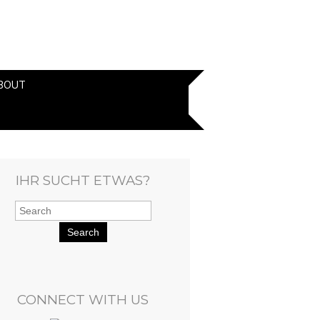
BOUT
IHR SUCHT ETWAS?
Search
CONNECT WITH US