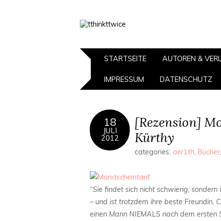
STARTSEITE
AUTOREN & VER
IMPRESSUM
DATENSCHUTZ
[Rezension] Mo
18
JULI
Kürthy
2012
categories:
aer1th
,
Bücher
“Sie findet sich nicht schwierig, sondern
– und ist trotzdem ihre beste Freundin.
einen Mann NIEMALS nach dem ersten Sex