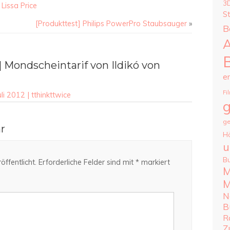
3
Lissa Price
S
[Produkttest] Philips PowerPro Staubsauger
»
B
A
 Mondscheintarif von Ildikó von
e
Fi
li 2012 | tthinkttwice
g
ge
r
H
u
B
ffentlicht.
Erforderliche Felder sind mit
*
markiert
M
M
N
B
R
Z