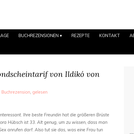
LAGE
BUCHREZENSIONEN
REZEPTE
KONTAKT
A
ndscheintarif von Ildikó von
,
Buchrezension
,
gelesen
 interessant. Ihre beste Freundin hat die größeren Brüste
 Cora Hübsch ist 33. Alt genug, um zu wissen, dass man
 anrufen darf. Also tut sie das, was eine Frau tun