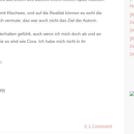
H
 mit Klischees, und auf die Realität können es wohl die
[R
h vermute, das war auch nicht das Ziel der Autorin.
De
J
nterhalten gefühlt, auch wenn ich mich doch ab und an
[R
ie so sind wie Cora. Ich habe mich nicht in ihr
De
J
99)
1 Comment