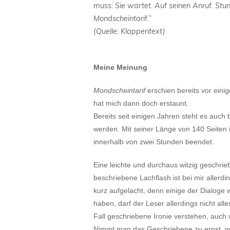
muss: Sie wartet. Auf seinen Anruf. Stu
Mondscheintarif.”
(Quelle: Klappentext)
Meine Meinung
Mondscheintarif
erschien bereits vor eini
hat mich dann doch erstaunt.
Bereits seit einigen Jahren steht es auch
werden. Mit seiner Länge von 140 Seiten i
innerhalb von zwei Stunden beendet.
Eine leichte und durchaus witzig geschri
beschriebene Lachflash ist bei mir aller
kurz aufgelacht, denn einige der Dialoge 
haben, darf der Leser allerdings nicht al
Fall geschriebene Ironie verstehen, auc
Nimmt man das Geschriebene zu ernst, w