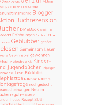
aer1th
Aktion
D Druck
Advent
tempeln
Behind The Screens
Blogger
enundtimsmama
Buchrezension
ktion
Bücher
eBook
DIY
eBook Tipp
Erfahrungen
ntdeckt
Fachbuch
Filme
Geblubber
gehört
lmreview
elesen
Gemeinsam Lesen
gewonnen
Gewinnspiel
testet
Kinder-
örbuch
Hörbuchrezi
Kiki
nd Jugendbücher
Leipziger
Lese-Rückblick
uchmesse
ephisztoe
Mittendrin Mittwoch
ontagsfrage
nachgedacht
Neu im
euerscheinungen
ücherregal
Produkttest
SUB-
andomhouse
Rezept
uwachs
tthink beautiful
tthink private