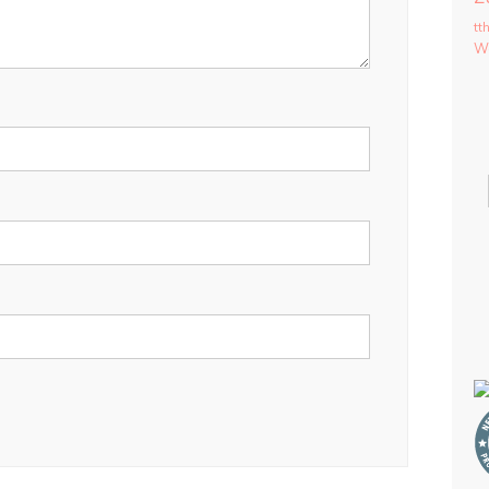
tt
We