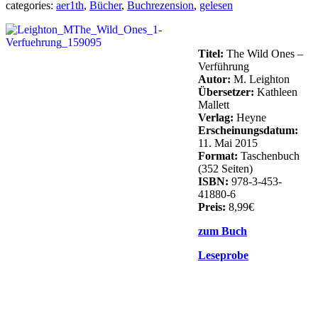
categories:
aer1th
,
Bücher
,
Buchrezension
,
gelesen
Titel:
The Wild Ones –
Verführung
Autor:
M. Leighton
Übersetzer:
Kathleen
Mallett
Verlag:
Heyne
Erscheinungsdatum:
11. Mai 2015
Format:
Taschenbuch
(352 Seiten)
ISBN:
978-3-453-
41880-6
Preis:
8,99€
zum Buch
Leseprobe