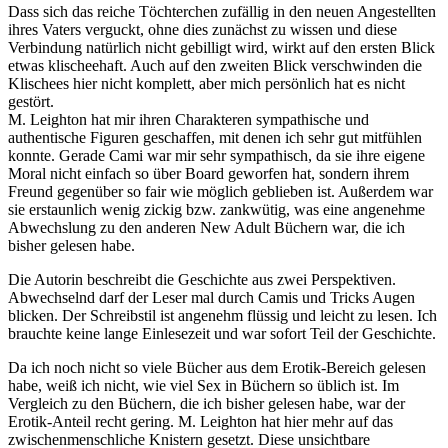
Dass sich das reiche Töchterchen zufällig in den neuen Angestellten
ihres Vaters verguckt, ohne dies zunächst zu wissen und diese
Verbindung natürlich nicht gebilligt wird, wirkt auf den ersten Blick
etwas klischeehaft. Auch auf den zweiten Blick verschwinden die
Klischees hier nicht komplett, aber mich persönlich hat es nicht
gestört.
M. Leighton hat mir ihren Charakteren sympathische und
authentische Figuren geschaffen, mit denen ich sehr gut mitfühlen
konnte. Gerade Cami war mir sehr sympathisch, da sie ihre eigene
Moral nicht einfach so über Board geworfen hat, sondern ihrem
Freund gegenüber so fair wie möglich geblieben ist. Außerdem war
sie erstaunlich wenig zickig bzw. zankwütig, was eine angenehme
Abwechslung zu den anderen New Adult Büchern war, die ich
bisher gelesen habe.
Die Autorin beschreibt die Geschichte aus zwei Perspektiven.
Abwechselnd darf der Leser mal durch Camis und Tricks Augen
blicken. Der Schreibstil ist angenehm flüssig und leicht zu lesen. Ich
brauchte keine lange Einlesezeit und war sofort Teil der Geschichte.
Da ich noch nicht so viele Bücher aus dem Erotik-Bereich gelesen
habe, weiß ich nicht, wie viel Sex in Büchern so üblich ist. Im
Vergleich zu den Büchern, die ich bisher gelesen habe, war der
Erotik-Anteil recht gering. M. Leighton hat hier mehr auf das
zwischenmenschliche Knistern gesetzt. Diese unsichtbare