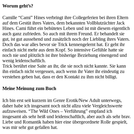
Worum geht’s?
Camille “Cami” Hines verbringt ihre Collegeferien bei ihren Eltern
auf dem Gestüt ihres Vaters, dem bekannten Vollblutzüchter Jack
Hines. Cami führt ein behütetes Leben und ist mit diesem eigentlich
auch ganz zufrieden. So auch mit ihrem Freund. Er behandelt sie
gut, ist gut aussehend und zusätzlich noch der Liebling ihres Vaters.
Doch das war alles bevor sie Trick kennengelernt hat. Er geht ihr
einfach nicht mehr aus dem Kopf. So intensive Gefühle hatte sie
noch nie und plötzlich ist ihre bisherige Beziehung einengend und
wenig leidenschaftlich.
Trick berührt eine Saite an ihr, die sie noch nicht kannte. Sie kann
ihn einfach nicht vergessen, auch wenn ihr Vater ihr eindeutig zu
verstehen geben hat, dass er den Kontakt zu ihm nicht billigt.
Meine Meinung zum Buch
Ich bin erst seit kurzem im Genre Erotik/New Adult unterwegs,
daher habe ich insgesamt noch nicht allzu viele Vergleichswerte
aufzuweisen. “The Wild Ones – Verführung” empfand ich
insgesamt als sehr heiß und leidenschaftlich, aber auch als sehr brav.
Liebe und Romantik haben hier eine übergeordnete Rolle gespielt,
was mir sehr gut gefallen hat.