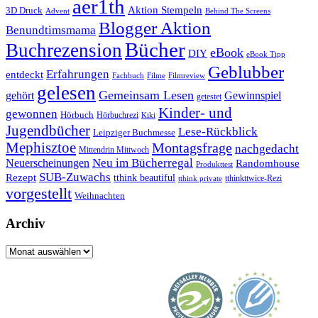
aer1th
Aktion Stempeln
3D Druck
Behind The Screens
Advent
Blogger Aktion
Benundtimsmama
Bücher
Buchrezension
eBook
DIY
eBook Tipp
Geblubber
Erfahrungen
entdeckt
Filme
Filmreview
Fachbuch
gelesen
Gemeinsam Lesen
gehört
Gewinnspiel
getestet
Kinder- und
gewonnen
Hörbuch
Hörbuchrezi
Kiki
Jugendbücher
Lese-Rückblick
Leipziger Buchmesse
Mephisztoe
Montagsfrage
nachgedacht
Mittendrin Mittwoch
Neuerscheinungen
Neu im Bücherregal
Randomhouse
Produkttest
SUB-Zuwachs
Rezept
tthink beautiful
tthinkttwice-Rezi
tthink private
vorgestellt
Weihnachten
Archiv
Archiv