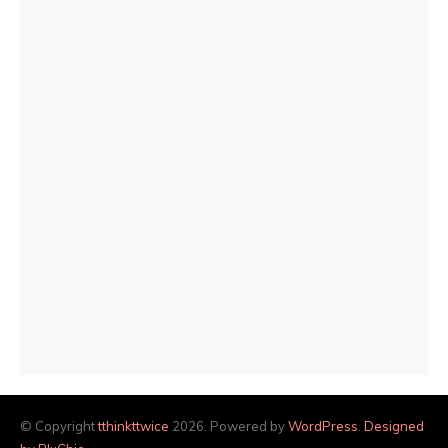
© Copyright
tthinkttwice
2026. Powered by
WordPress
.
Designed