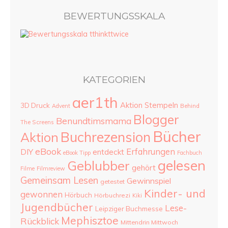
BEWERTUNGSSKALA
KATEGORIEN
aer1th
Aktion Stempeln
3D Druck
Advent
Behind
Blogger
Benundtimsmama
The Screens
Bücher
Buchrezension
Aktion
eBook
Erfahrungen
DIY
entdeckt
eBook Tipp
Fachbuch
gelesen
Geblubber
gehört
Filme
Filmreview
Gemeinsam Lesen
Gewinnspiel
getestet
Kinder- und
gewonnen
Hörbuch
Hörbuchrezi
Kiki
Jugendbücher
Lese-
Leipziger Buchmesse
Mephisztoe
Rückblick
Mittendrin Mittwoch