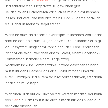
auch das neuste
Gewinnspiel
aufgefallen, bei dem es sage
und schreibe vier Buchpakete zu gewinnen gibt.
Bei den tollen Buchpaketen kann ich es mir ja nicht nehmen
lassen und versuche natürlich mein Glück. Zu gerne hätte ich
die Bücher in meinem Regal stehen.
Wenn ihr auch an diesem Gewinnspiel teilnehmen wollt, dann
habt ihr dafür bis zum 14. Januar Zeit. Die Teilnahme erfolgt
via Lossystem. Insgesamt könnt ihr euch 5 Lose “erarbeiten”.
Ihr habt die Wahl zwischen einem Tweet, einem Facebook-
Kommentar und/oder einem Blogeintrag.
Nachdem ihr eure Kommentare/Einträge geschrieben habt,
müsst ihr den Buecher-Fans eine E-Mail mit den Links zu
euren Einträgen und eurem Wunschpaket schicken, erst dann
landet ihr im Lostopf.
Wer einen Blick auf die Buchpakete werfen möchte, der kann
das
hier
tun. Dazu müsst ihr euch einfach nur das Video auf
der Seite anschauen.