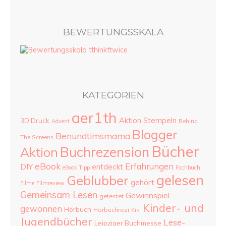
BEWERTUNGSSKALA
KATEGORIEN
aer1th
Aktion Stempeln
3D Druck
Advent
Behind
Blogger
Benundtimsmama
The Screens
Bücher
Buchrezension
Aktion
eBook
Erfahrungen
DIY
entdeckt
eBook Tipp
Fachbuch
gelesen
Geblubber
gehört
Filme
Filmreview
Gemeinsam Lesen
Gewinnspiel
getestet
Kinder- und
gewonnen
Hörbuch
Hörbuchrezi
Kiki
Jugendbücher
Lese-
Leipziger Buchmesse