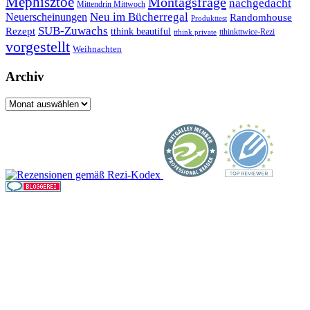
Mephisztoe
Montagsfrage
nachgedacht
Mittendrin Mittwoch
Neuerscheinungen
Neu im Bücherregal
Randomhouse
Produkttest
SUB-Zuwachs
Rezept
tthink beautiful
tthinkttwice-Rezi
tthink private
vorgestellt
Weihnachten
Archiv
Archiv