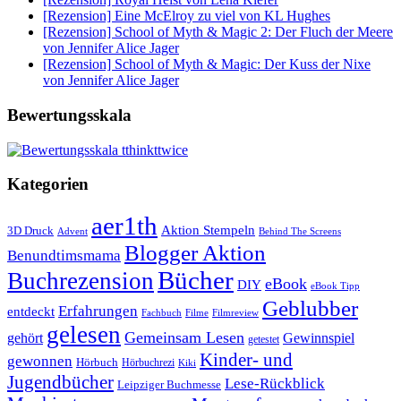
[Rezension] Eine McElroy zu viel von KL Hughes
[Rezension] School of Myth & Magic 2: Der Fluch der Meere
von Jennifer Alice Jager
[Rezension] School of Myth & Magic: Der Kuss der Nixe
von Jennifer Alice Jager
Bewertungsskala
Kategorien
aer1th
Aktion Stempeln
3D Druck
Behind The Screens
Advent
Blogger Aktion
Benundtimsmama
Bücher
Buchrezension
eBook
DIY
eBook Tipp
Geblubber
Erfahrungen
entdeckt
Filme
Filmreview
Fachbuch
gelesen
Gemeinsam Lesen
gehört
Gewinnspiel
getestet
Kinder- und
gewonnen
Hörbuch
Hörbuchrezi
Kiki
Jugendbücher
Lese-Rückblick
Leipziger Buchmesse