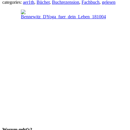
categories:
aer1th
,
Bücher
,
Buchrezension
,
Fachbuch
,
gelesen
Worum geht’s?