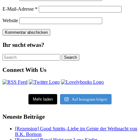
E-Mail-Adresse
*
Website
Ihr sucht etwas?
Search
Search
for:
Connect With Us
Mehr laden
Auf Instagram folgen
Neueste Beiträge
[Rezension] Good Spirits–Liebe im Geiste der Weihnacht von
B.K. Borison
[Rezension] Royal Heist von Lena Kiefer