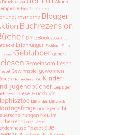
aer1th
Aktion
D Druck
Advent
tempeln
Behind The Screens
Blogger
enundtimsmama
Buchrezension
ktion
Bücher
eBook
DIY
eBook Tipp
Erfahrungen
ntdeckt
Fachbuch
Filme
Geblubber
gehört
lmreview
elesen
Gemeinsam Lesen
gewonnen
Gewinnspiel
testet
Kinder-
örbuch
Hörbuchrezi
Kiki
nd Jugendbücher
Leipziger
Lese-Rückblick
uchmesse
ephisztoe
Mittendrin Mittwoch
ontagsfrage
nachgedacht
Neu im
euerscheinungen
ücherregal
Produkttest
SUB-
andomhouse
Rezept
uwachs
tthink beautiful
tthink private