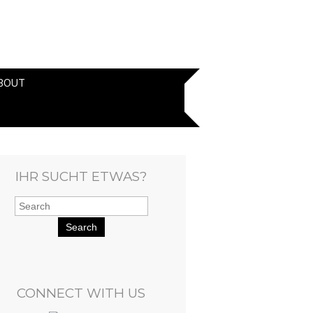
BOUT
IHR SUCHT ETWAS?
Search
CONNECT WITH US