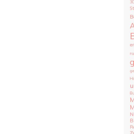
3
S
B
A
e
Fi
g
ge
H
u
B
M
M
N
B
R
Z