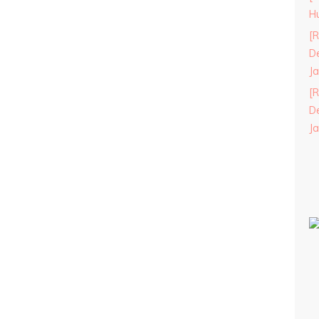
H
[R
De
J
[R
De
J