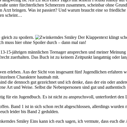
Straße unter fürchterlichen Schmerzen zusammen, scheinbar ohne Grund
Arzt bringen. Was ist passiert? Und warum braucht eine so friedliche 
mmen scheint…
 gleich zu spoilern.
Der Klappentext klingt sch
ch muss hier ohne Spoiler durch – dann mal ran!
er 13-15-jährigen männlichen Teenager ansprechen und meiner Meinung n
ht zuerhalten. Das Buch ist zu keinem Zeitpunkt langatmig oder langw
ven erleben. Aus der Sicht von insgesamt fünf Jugendlichen erfahren w
einzelnen Charaktere hautnah mit.
nd die dennoch gut gezeichnet und ich denke, dass der ein oder andere 
gene Art und Weise. Selbst die Nebenpersonen sind gut und authentisch 
tig für ein Jugendbuch. Es ist nicht zu anspruchsvoll, unterfordert den 
t offen. Band 1 ist in sich schon recht abgeschlossen, allerdings wurd
 euch leider bis Band 2 gedulden.
Eins kann ich euch sagen, ich vermute, dass euch die A