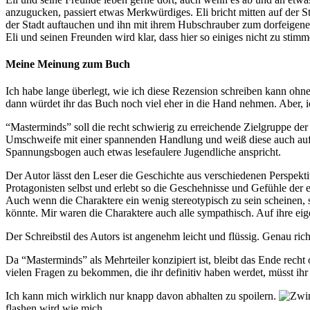
anzugucken, passiert etwas Merkwürdiges. Eli bricht mitten auf der 
der Stadt auftauchen und ihn mit ihrem Hubschrauber zum dorfeigenen 
Eli und seinen Freunden wird klar, dass hier so einiges nicht zu sti
Meine Meinung zum Buch
Ich habe lange überlegt, wie ich diese Rezension schreiben kann ohne
dann würdet ihr das Buch noch viel eher in die Hand nehmen. Aber, i
“Masterminds” soll die recht schwierig zu erreichende Zielgruppe d
Umschweife mit einer spannenden Handlung und weiß diese auch aufrec
Spannungsbogen auch etwas lesefaulere Jugendliche anspricht.
Der Autor lässt den Leser die Geschichte aus verschiedenen Perspekti
Protagonisten selbst und erlebt so die Geschehnisse und Gefühle der 
Auch wenn die Charaktere ein wenig stereotypisch zu sein scheinen, si
könnte. Mir waren die Charaktere auch alle sympathisch. Auf ihre ei
Der Schreibstil des Autors ist angenehm leicht und flüssig. Genau rich
Da “Masterminds” als Mehrteiler konzipiert ist, bleibt das Ende rech
vielen Fragen zu bekommen, die ihr definitiv haben werdet, müsst ihr
Ich kann mich wirklich nur knapp davon abhalten zu spoilern.
flashen wird wie mich.