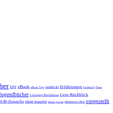
her
eBook
Erfahrungen
DIY
entdeckt
eBook Tipp
Filme
Fachbuch
Jugendbücher
Lese-Rückblick
Leipziger Buchmesse
vorgestellt
SUB-Zuwachs
tthink beautiful
tthinkttwice-Rezi
tthink private