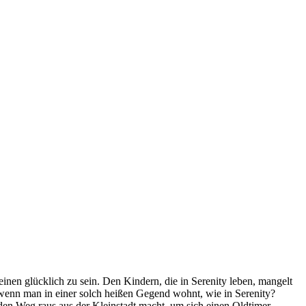
heinen glücklich zu sein. Den Kindern, die in Serenity leben, mangelt
 wenn man in einer solch heißen Gegend wohnt, wie in Serenity?
 den Weg raus aus der Kleinstadt macht, um sich einen Oldtimer