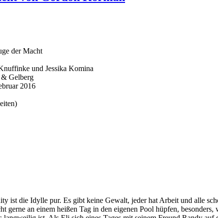
uge der Macht
Knuffinke und Jessika Komina
z & Gelberg
ebruar 2016
eiten)
y ist die Idylle pur. Es gibt keine Gewalt, jeder hat Arbeit und alle sc
cht gerne an einem heißen Tag in den eigenen Pool hüpfen, besonders,
 langweilig ist. Als Eli sich eines Tages mit seinem Freund Randy auf