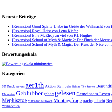
Neueste Beiträge
[Rezension] Good Spirits–Liebe im Geiste der Weihnacht von 
[Rezension] Royal Heist von Lena Kiefer
[Rezension] Eine McElroy zu viel von KL Hughes
[Rezension] School of Myth & Magic 2: Der Fluch der Meere v
[Rezension] School of Myth & Magic: Der Kuss der Nixe von J
Bewertungsskala
Kategorien
aer1th
Benund
Aktion Stempeln
3D Druck
Behind The Screens
Advent
gelesen
Geblubber
Gemeinsam Lesen
gehört
Filmreview
Mephisztoe
Montagsfrage
nachgedacht
Neu
Mittendrin Mittwoch
Weihnachten