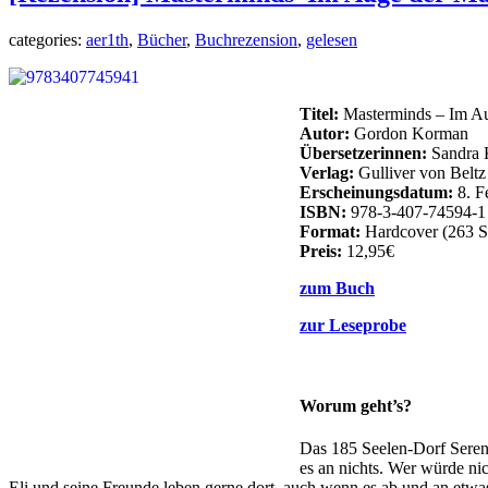
categories:
aer1th
,
Bücher
,
Buchrezension
,
gelesen
Titel:
Masterminds – Im A
Autor:
Gordon Korman
Übersetzerinnen:
Sandra 
Verlag:
Gulliver von Belt
Erscheinungsdatum:
8. F
ISBN:
978-3-407-74594-1
Format:
Hardcover (263 S
Preis:
12,95€
zum Buch
zur Leseprobe
Worum geht’s?
Das 185 Seelen-Dorf Serenit
es an nichts. Wer würde ni
Eli und seine Freunde leben gerne dort, auch wenn es ab und an etwas