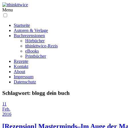
Menu
Startseite
Autoren & Verlage
Buchrezensionen
Hörbücher
tthinkttwice-Rezis
eBooks
Printbücher
Rezepte
Kontakt
About
Impressum
Datenschutz
Schlagwort:
blogg dein buch
11
Feb.
2016
[Rezension] Masterminds–Im Auge der M