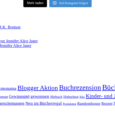
Mehr laden
Auf Instagram folgen
B.K. Borison
on Jennifer Alice Jager
ennifer Alice Jager
Büc
Buchrezension
Blogger Aktion
timsmama
Kinder- und 
gewonnen
Gewinnspiel
Hörbuch
getestet
Hörbuchrezi
Kiki
erscheinungen
Neu im Bücherregal
Randomhouse
Rezept
Produkttest