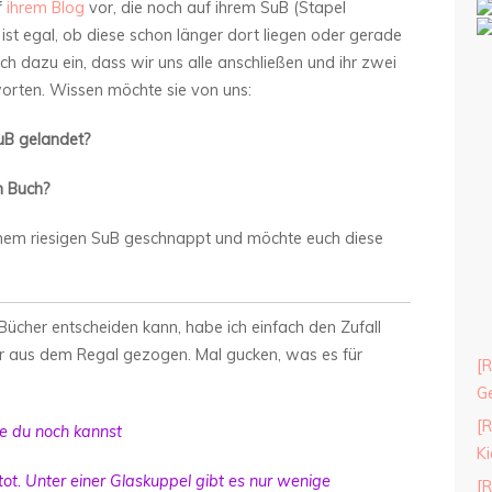
f
ihrem Blog
vor, die noch auf ihrem SuB (Stapel
st egal, ob diese schon länger dort liegen oder gerade
ch dazu ein, dass wir uns alle anschließen und ihr zwei
rten. Wissen möchte sie von uns:
uB gelandet?
m Buch?
nem riesigen SuB geschnappt und möchte euch diese
Bücher entscheiden kann, habe ich einfach den Zufall
her aus dem Regal gezogen. Mal gucken, was es für
[R
Ge
[R
e du noch kannst
Ki
 tot. Unter einer Glaskuppel gibt es nur wenige
[R