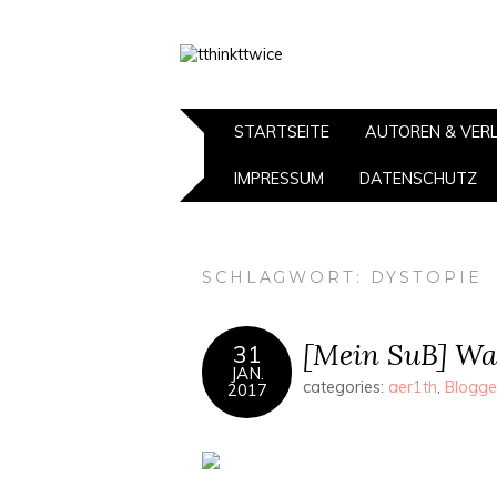
STARTSEITE
AUTOREN & VER
IMPRESSUM
DATENSCHUTZ
SCHLAGWORT:
DYSTOPIE
[Mein SuB] Was
31
JAN.
categories:
aer1th
,
Blogge
2017