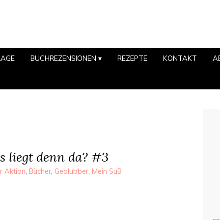
LAGE
BUCHREZENSIONEN
REZEPTE
KONTAKT
A
 liegt denn da? #3
r Aktion
,
Bücher
,
Geblubber
,
Mein SuB