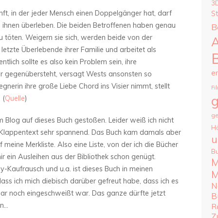
3
unft, in der jeder Mensch einen Doppelgänger hat, darf
S
n ihnen überleben. Die beiden Betroffenen haben genau
B
u töten. Weigern sie sich, werden beide von der
A
 letzte Überlebende ihrer Familie und arbeitet als
gentlich sollte es also kein Problem sein, ihre
e
ihr gegenübersteht, versagt Wests ansonsten so
 Gegnerin ihre große Liebe Chord ins Visier nimmt, stellt
Fi
g
 (
Quelle
)
ge
m Blog auf dieses Buch gestoßen. Leider weiß ich nicht
H
r Klappentext sehr spannend. Das Buch kam damals aber
u
 meine Merkliste. Also eine Liste, von der ich die Bücher
B
r ein Ausleihen aus der Bibliothek schon genügt.
M
uy-Kaufrausch und u.a. ist dieses Buch in meinen
M
ss ich mich diebisch darüber gefreut habe, dass ich es
N
gar noch eingeschweißt war. Das ganze dürfte jetzt
B
in…
R
Z