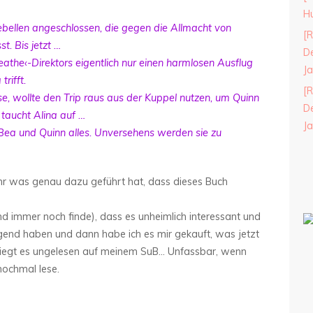
H
ebellen angeschlossen, die gegen die Allmacht von
[R
t. Bis jetzt …
De
eathe‹-Direktors eigentlich nur einen harmlosen Ausflug
J
rifft.
[R
se, wollte den Trip raus aus der Kuppel nutzen, um Quinn
De
 taucht Alina auf …
J
Bea und Quinn alles. Unversehens werden sie zu
hr was genau dazu geführt hat, dass dieses Buch
und immer noch finde), dass es unheimlich interessant und
ngend haben und dann habe ich es mir gekauft, was jetzt
m liegt es ungelesen auf meinem SuB… Unfassbar, wenn
nochmal lese.