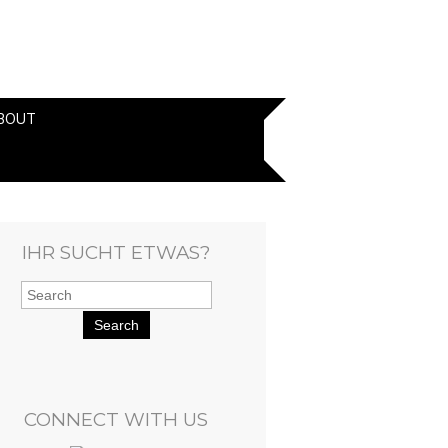
BOUT
IHR SUCHT ETWAS?
Search
CONNECT WITH US