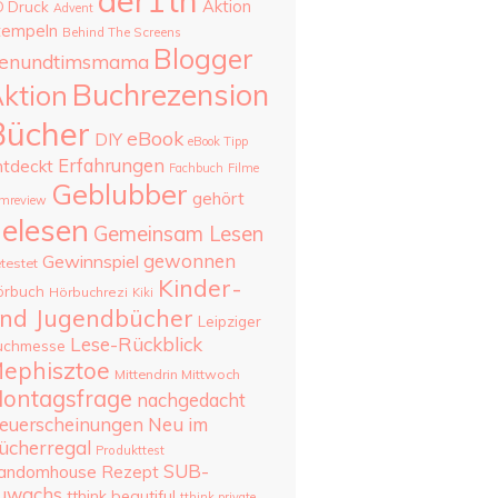
aer1th
Aktion
D Druck
Advent
tempeln
Behind The Screens
Blogger
enundtimsmama
Buchrezension
ktion
Bücher
eBook
DIY
eBook Tipp
Erfahrungen
ntdeckt
Fachbuch
Filme
Geblubber
gehört
lmreview
elesen
Gemeinsam Lesen
gewonnen
Gewinnspiel
testet
Kinder-
örbuch
Hörbuchrezi
Kiki
nd Jugendbücher
Leipziger
Lese-Rückblick
uchmesse
ephisztoe
Mittendrin Mittwoch
ontagsfrage
nachgedacht
Neu im
euerscheinungen
ücherregal
Produkttest
SUB-
andomhouse
Rezept
uwachs
tthink beautiful
tthink private