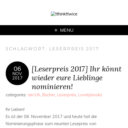
MENU
SCHLAGWORT:
LESERPREIS 2017
[Leserpreis 2017] Ihr könnt
06
NOV.
wieder eure Lieblinge
2017
nominieren!
categories:
aer1th
,
Bücher
,
Leserpreis
,
Lovelybooks
Ihr Lieben!
Es ist der 06. November 2017 und heute hat die
Nominierungsphase zum neunten Lesepreis von