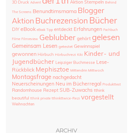
aer1th
Aktion Stempeln
3D Druck
Advent
Behind
Blogger
Benundtimsmama
The Screens
Bücher
Buchrezension
Aktion
eBook
Erfahrungen
DIY
entdeckt
eBook Tipp
Fachbuch
gelesen
Geblubber
gehört
Filme
Filmreview
Gemeinsam Lesen
Gewinnspiel
getestet
Kinder- und
gewonnen
Hörbuch
Hörbuchrezi
Kiki
Jugendbücher
Lese-
Leipziger Buchmesse
Mephisztoe
Rückblick
Mittendrin Mittwoch
Montagsfrage
nachgedacht
Neu im Bücherregal
Neuerscheinungen
Produkttest
SUB-Zuwachs
Randomhouse
Rezept
tthink
vorgestellt
beautiful
tthinkttwice-Rezi
tthink private
Weihnachten
ARCHIV