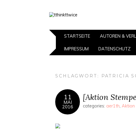
STARTSEITE
AUTOREN & VER
IMPRESSUM
DATENSCHUTZ
SCHLAGWORT:
PATRICIA 
[Aktion Stempe
11
MAI
categories:
aer1th
,
Aktion
2016