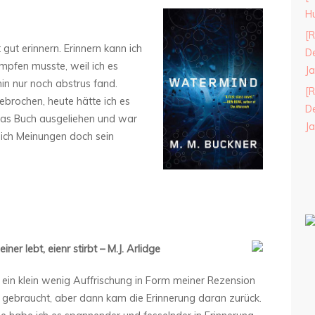
H
[R
gut erinnern. Erinnern kann ich
De
mpfen musste, weil ich es
J
in nur noch abstrus fand.
[R
brochen, heute hätte ich es
De
 das Buch ausgeliehen und war
J
lich Meinungen doch sein
ner lebt, eienr stirbt – M.J. Arlidge
h ein klein wenig Auffrischung in Form meiner Rezension
gebraucht, aber dann kam die Erinnerung daran zurück.