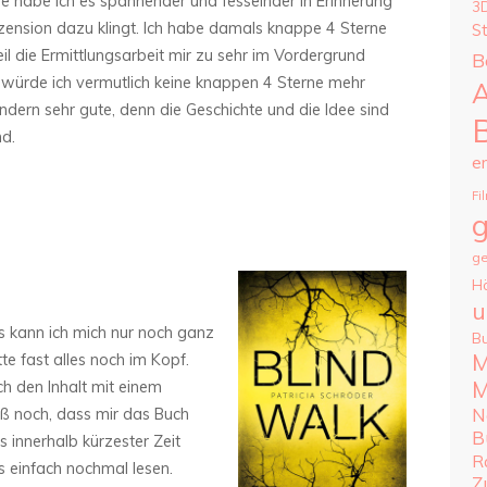
e habe ich es spannender und fesselnder in Erinnerung
3
zension dazu klingt. Ich habe damals knappe 4 Sterne
S
il die Ermittlungsarbeit mir zu sehr im Vordergrund
B
 würde ich vermutlich keine knappen 4 Sterne mehr
A
ndern sehr gute, denn die Geschichte und die Idee sind
d.
e
Fi
g
ge
H
u
s kann ich mich nur noch ganz
B
M
tte fast alles noch im Kopf.
M
ch den Inhalt mit einem
ß noch, dass mir das Buch
N
B
s innerhalb kürzester Zeit
R
 es einfach nochmal lesen.
Z