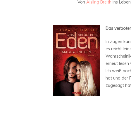
Von
Aisling Breith
ins Leben
Das verbote
In Zügen kan
es reicht le
Wahrscheinli
erneut lesen 
Ich weiß noch
hat und der 
zugesagt hat