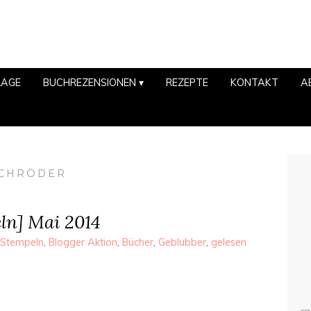
LAGE
BUCHREZENSIONEN
REZEPTE
KONTAKT
A
SCHRÖDER
ln] Mai 2014
 Stempeln
,
Blogger Aktion
,
Bücher
,
Geblubber
,
gelesen