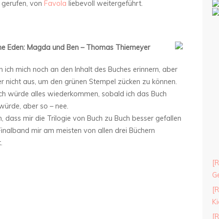
 gerufen, von
Favola
liebevoll weitergeführt.
ne Eden: Magda und Ben – Thomas Thiemeyer
n ich mich noch an den Inhalt des Buches erinnern, aber
ider nicht aus, um den grünen Stempel zücken zu können.
ch würde alles wiederkommen, sobald ich das Buch
würde, aber so – nee.
, dass mir die Trilogie von Buch zu Buch besser gefallen
Finalband mir am meisten von allen drei Büchern
.
[R
Ge
[R
Ki
[R