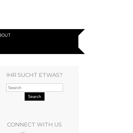
BOUT
IHR SUCHT ETWAS?
Search
CONNECT WITH US