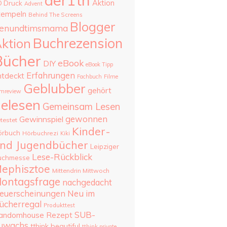
aer1th
Aktion
D Druck
Advent
tempeln
Behind The Screens
Blogger
enundtimsmama
Buchrezension
ktion
Bücher
eBook
DIY
eBook Tipp
Erfahrungen
ntdeckt
Fachbuch
Filme
Geblubber
gehört
lmreview
elesen
Gemeinsam Lesen
gewonnen
Gewinnspiel
testet
Kinder-
örbuch
Hörbuchrezi
Kiki
nd Jugendbücher
Leipziger
Lese-Rückblick
uchmesse
ephisztoe
Mittendrin Mittwoch
ontagsfrage
nachgedacht
Neu im
euerscheinungen
ücherregal
Produkttest
SUB-
andomhouse
Rezept
uwachs
tthink beautiful
tthink private