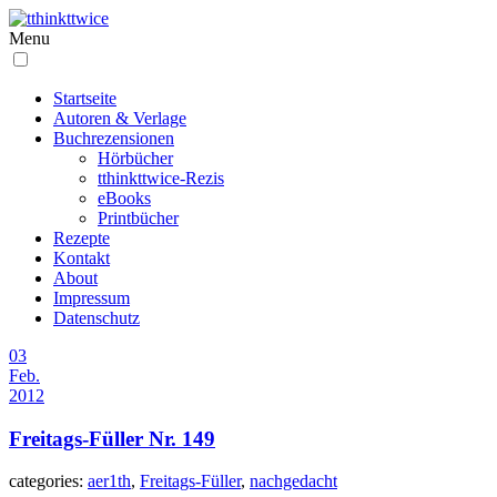
Menu
Startseite
Autoren & Verlage
Buchrezensionen
Hörbücher
tthinkttwice-Rezis
eBooks
Printbücher
Rezepte
Kontakt
About
Impressum
Datenschutz
03
Feb.
2012
Freitags-Füller Nr. 149
categories:
aer1th
,
Freitags-Füller
,
nachgedacht