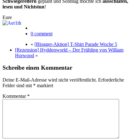
Schwiegereltern
geplant und Sonntag möchte ich
ausschlafen,
lesen und Nichtstun
!
Eure
0 comment
«
[Blogger-Aktion] T-Shirt Parade Woche 5
[Rezension] Hyddenworld – Der Frühling von William
Horwood
»
Schreibe einen Kommentar
Deine E-Mail-Adresse wird nicht veröffentlicht.
Erforderliche
Felder sind mit
*
markiert
Kommentar
*