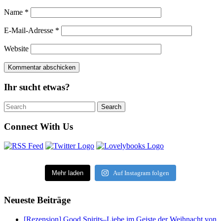
Name
*
E-Mail-Adresse
*
Website
Ihr sucht etwas?
Search
Search
for:
Connect With Us
Mehr laden
Auf Instagram folgen
Neueste Beiträge
[Rezension] Good Spirits–Liebe im Geiste der Weihnacht von