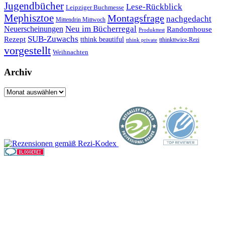
Jugendbücher
Lese-Rückblick
Leipziger Buchmesse
Mephisztoe
Montagsfrage
nachgedacht
Mittendrin Mittwoch
Neuerscheinungen
Neu im Bücherregal
Randomhouse
Produkttest
SUB-Zuwachs
Rezept
tthink beautiful
tthinkttwice-Rezi
tthink private
vorgestellt
Weihnachten
Archiv
Archiv