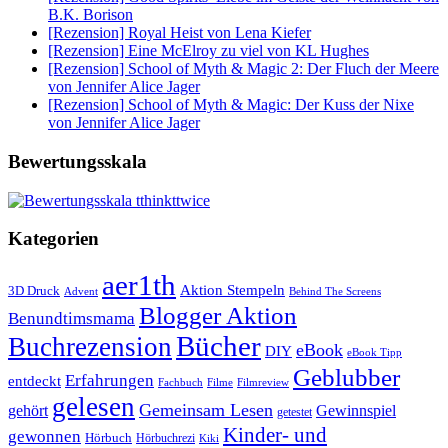
B.K. Borison
[Rezension] Royal Heist von Lena Kiefer
[Rezension] Eine McElroy zu viel von KL Hughes
[Rezension] School of Myth & Magic 2: Der Fluch der Meere
von Jennifer Alice Jager
[Rezension] School of Myth & Magic: Der Kuss der Nixe
von Jennifer Alice Jager
Bewertungsskala
Kategorien
aer1th
Aktion Stempeln
3D Druck
Behind The Screens
Advent
Blogger Aktion
Benundtimsmama
Bücher
Buchrezension
eBook
DIY
eBook Tipp
Geblubber
Erfahrungen
entdeckt
Filme
Filmreview
Fachbuch
gelesen
Gemeinsam Lesen
gehört
Gewinnspiel
getestet
Kinder- und
gewonnen
Hörbuch
Hörbuchrezi
Kiki