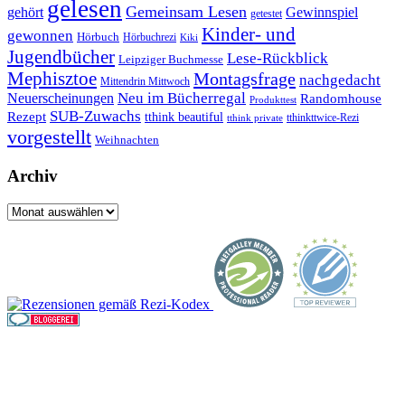
gelesen
Gemeinsam Lesen
gehört
Gewinnspiel
getestet
Kinder- und
gewonnen
Hörbuch
Hörbuchrezi
Kiki
Jugendbücher
Lese-Rückblick
Leipziger Buchmesse
Mephisztoe
Montagsfrage
nachgedacht
Mittendrin Mittwoch
Neuerscheinungen
Neu im Bücherregal
Randomhouse
Produkttest
SUB-Zuwachs
Rezept
tthink beautiful
tthinkttwice-Rezi
tthink private
vorgestellt
Weihnachten
Archiv
Archiv