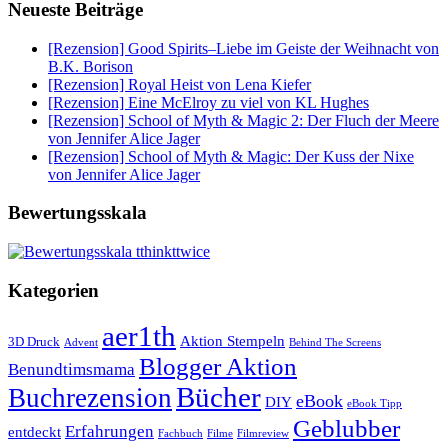
Neueste Beiträge
[Rezension] Good Spirits–Liebe im Geiste der Weihnacht von
B.K. Borison
[Rezension] Royal Heist von Lena Kiefer
[Rezension] Eine McElroy zu viel von KL Hughes
[Rezension] School of Myth & Magic 2: Der Fluch der Meere
von Jennifer Alice Jager
[Rezension] School of Myth & Magic: Der Kuss der Nixe
von Jennifer Alice Jager
Bewertungsskala
Kategorien
aer1th
Aktion Stempeln
3D Druck
Behind The Screens
Advent
Blogger Aktion
Benundtimsmama
Bücher
Buchrezension
eBook
DIY
eBook Tipp
Geblubber
Erfahrungen
entdeckt
Filme
Filmreview
Fachbuch