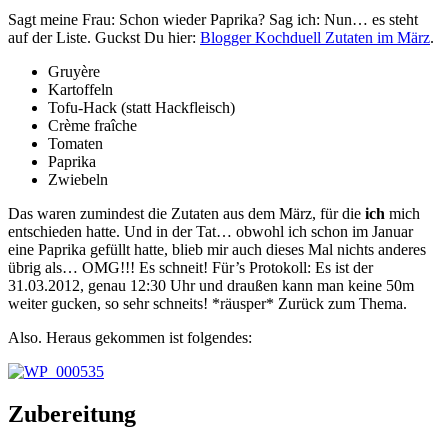
Sagt meine Frau: Schon wieder Paprika? Sag ich: Nun… es steht
auf der Liste. Guckst Du hier:
Blogger Kochduell Zutaten im März
.
Gruyère
Kartoffeln
Tofu-Hack (statt Hackfleisch)
Crème fraîche
Tomaten
Paprika
Zwiebeln
Das waren zumindest die Zutaten aus dem März, für die
ich
mich
entschieden hatte. Und in der Tat… obwohl ich schon im Januar
eine Paprika gefüllt hatte, blieb mir auch dieses Mal nichts anderes
übrig als… OMG!!! Es schneit! Für’s Protokoll: Es ist der
31.03.2012, genau 12:30 Uhr und draußen kann man keine 50m
weiter gucken, so sehr schneits! *räusper* Zurück zum Thema.
Also. Heraus gekommen ist folgendes:
Zubereitung