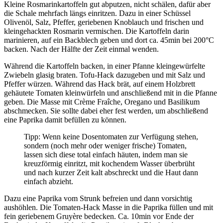
Kleine Rosmarinkartoffeln gut abputzen, nicht schälen, dafür aber
die Schale mehrfach längs einritzen. Dazu in einer Schüssel
Olivenöl, Salz, Pfeffer, geriebenen Knoblauch und frischen und
kleingehackten Rosmarin vermischen. Die Kartoffeln darin
marinieren, auf ein Backblech geben und dort ca. 45min bei 200°C
backen. Nach der Hälfte der Zeit einmal wenden.
Während die Kartoffeln backen, in einer Pfanne kleingewürfelte
Zwiebeln glasig braten. Tofu-Hack dazugeben und mit Salz und
Pfeffer würzen. Während das Hack brät, auf einem Holzbrett
gehäutete Tomaten kleinwürfeln und anschließend mit in die Pfanne
geben. Die Masse mit Crème Fraîche, Oregano und Basilikum
abschmecken. Sie sollte dabei eher fest werden, um abschließend
eine Paprika damit befüllen zu können.
Tipp: Wenn keine Dosentomaten zur Verfügung stehen,
sondern (noch mehr oder weniger frische) Tomaten,
lassen sich diese total einfach häuten, indem man sie
kreuzförmig einritzt, mit kochendem Wasser überbrüht
und nach kurzer Zeit kalt abschreckt und die Haut dann
einfach abzieht.
Dazu eine Paprika vom Strunk befreien und dann vorsichtig
aushöhlen. Die Tomaten-Hack Masse in die Paprika füllen und mit
fein geriebenem Gruyère bedecken. Ca. 10min vor Ende der