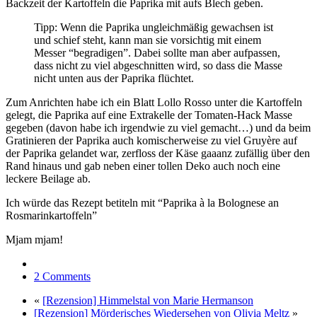
Backzeit der Kartoffeln die Paprika mit aufs Blech geben.
Tipp: Wenn die Paprika ungleichmäßig gewachsen ist
und schief steht, kann man sie vorsichtig mit einem
Messer “begradigen”. Dabei sollte man aber aufpassen,
dass nicht zu viel abgeschnitten wird, so dass die Masse
nicht unten aus der Paprika flüchtet.
Zum Anrichten habe ich ein Blatt Lollo Rosso unter die Kartoffeln
gelegt, die Paprika auf eine Extrakelle der Tomaten-Hack Masse
gegeben (davon habe ich irgendwie zu viel gemacht…) und da beim
Gratinieren der Paprika auch komischerweise zu viel Gruyère auf
der Paprika gelandet war, zerfloss der Käse gaaanz zufällig über den
Rand hinaus und gab neben einer tollen Deko auch noch eine
leckere Beilage ab.
Ich würde das Rezept betiteln mit “Paprika à la Bolognese an
Rosmarinkartoffeln”
Mjam mjam!
2 Comments
«
[Rezension] Himmelstal von Marie Hermanson
[Rezension] Mörderisches Wiedersehen von Olivia Meltz
»