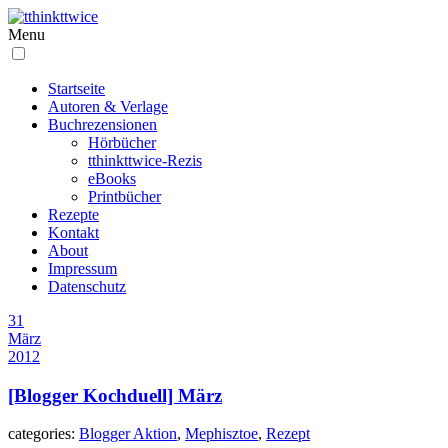
Menu
Startseite
Autoren & Verlage
Buchrezensionen
Hörbücher
tthinkttwice-Rezis
eBooks
Printbücher
Rezepte
Kontakt
About
Impressum
Datenschutz
31
März
2012
[Blogger Kochduell] März
categories:
Blogger Aktion
,
Mephisztoe
,
Rezept