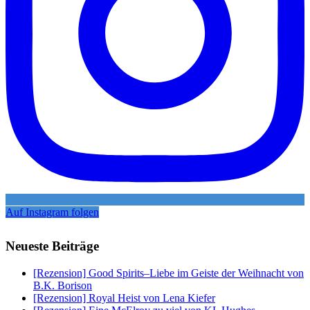
Auf Instagram folgen
Neueste Beiträge
[Rezension] Good Spirits–Liebe im Geiste der Weihnacht von
B.K. Borison
[Rezension] Royal Heist von Lena Kiefer