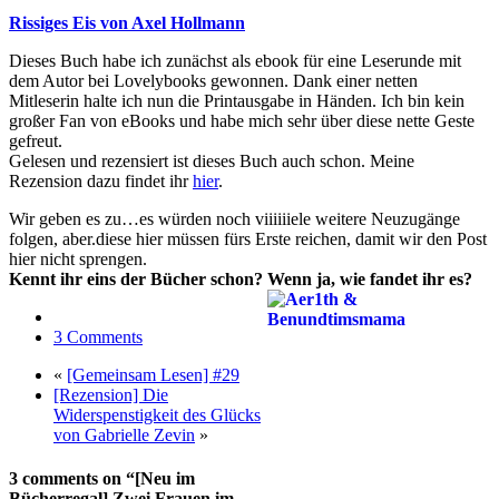
Rissiges Eis von Axel Hollmann
Dieses Buch habe ich zunächst als ebook für eine Leserunde mit
dem Autor bei Lovelybooks gewonnen. Dank einer netten
Mitleserin halte ich nun die Printausgabe in Händen. Ich bin kein
großer Fan von eBooks und habe mich sehr über diese nette Geste
gefreut.
Gelesen und rezensiert ist dieses Buch auch schon. Meine
Rezension dazu findet ihr
hier
.
Wir geben es zu…es würden noch viiiiiiele weitere Neuzugänge
folgen, aber.diese hier müssen fürs Erste reichen, damit wir den Post
hier nicht sprengen.
Kennt ihr eins der Bücher schon? Wenn ja, wie fandet ihr es?
3 Comments
«
[Gemeinsam Lesen] #29
[Rezension] Die
Widerspenstigkeit des Glücks
von Gabrielle Zevin
»
3 comments on “[Neu im
Bücherregal] Zwei Frauen im