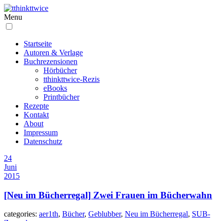
Menu
Startseite
Autoren & Verlage
Buchrezensionen
Hörbücher
tthinkttwice-Rezis
eBooks
Printbücher
Rezepte
Kontakt
About
Impressum
Datenschutz
24
Juni
2015
[Neu im Bücherregal] Zwei Frauen im Bücherwahn
categories:
aer1th
,
Bücher
,
Geblubber
,
Neu im Bücherregal
,
SUB-