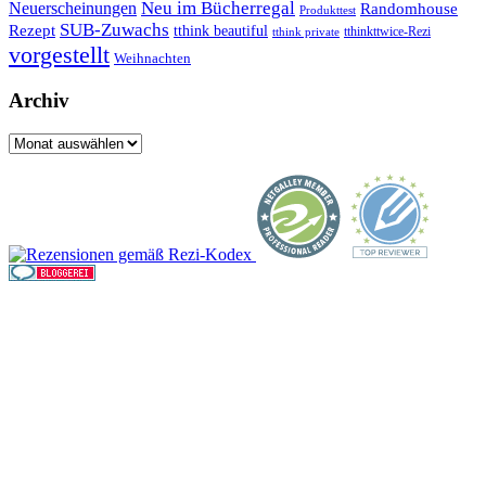
Neuerscheinungen
Neu im Bücherregal
Randomhouse
Produkttest
SUB-Zuwachs
Rezept
tthink beautiful
tthinkttwice-Rezi
tthink private
vorgestellt
Weihnachten
Archiv
Archiv