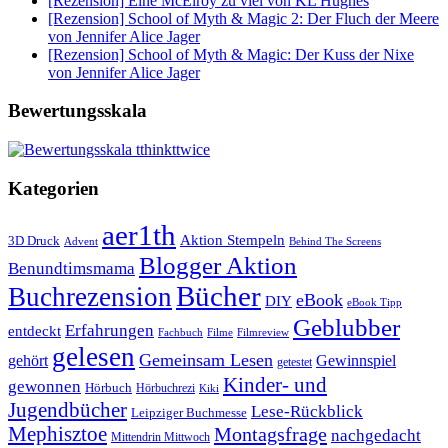
[Rezension] Eine McElroy zu viel von KL Hughes
[Rezension] School of Myth & Magic 2: Der Fluch der Meere
von Jennifer Alice Jager
[Rezension] School of Myth & Magic: Der Kuss der Nixe
von Jennifer Alice Jager
Bewertungsskala
Kategorien
aer1th
Aktion Stempeln
3D Druck
Behind The Screens
Advent
Blogger Aktion
Benundtimsmama
Bücher
Buchrezension
eBook
DIY
eBook Tipp
Geblubber
Erfahrungen
entdeckt
Filme
Filmreview
Fachbuch
gelesen
Gemeinsam Lesen
gehört
Gewinnspiel
getestet
Kinder- und
gewonnen
Hörbuch
Hörbuchrezi
Kiki
Jugendbücher
Lese-Rückblick
Leipziger Buchmesse
Mephisztoe
Montagsfrage
nachgedacht
Mittendrin Mittwoch