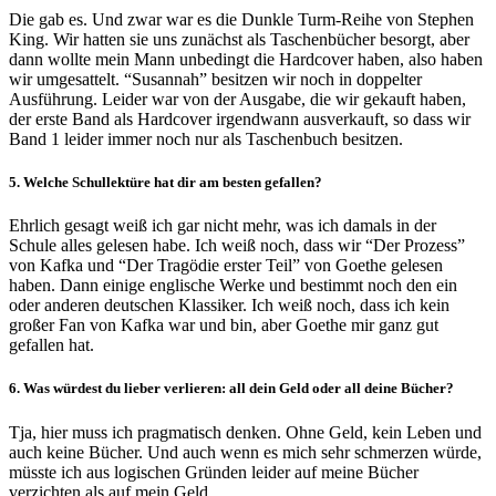
Die gab es. Und zwar war es die Dunkle Turm-Reihe von Stephen
King. Wir hatten sie uns zunächst als Taschenbücher besorgt, aber
dann wollte mein Mann unbedingt die Hardcover haben, also haben
wir umgesattelt. “Susannah” besitzen wir noch in doppelter
Ausführung. Leider war von der Ausgabe, die wir gekauft haben,
der erste Band als Hardcover irgendwann ausverkauft, so dass wir
Band 1 leider immer noch nur als Taschenbuch besitzen.
5. Welche Schullektüre hat dir am besten gefallen?
Ehrlich gesagt weiß ich gar nicht mehr, was ich damals in der
Schule alles gelesen habe. Ich weiß noch, dass wir “Der Prozess”
von Kafka und “Der Tragödie erster Teil” von Goethe gelesen
haben. Dann einige englische Werke und bestimmt noch den ein
oder anderen deutschen Klassiker. Ich weiß noch, dass ich kein
großer Fan von Kafka war und bin, aber Goethe mir ganz gut
gefallen hat.
6. Was würdest du lieber verlieren: all dein Geld oder all deine Bücher?
Tja, hier muss ich pragmatisch denken. Ohne Geld, kein Leben und
auch keine Bücher. Und auch wenn es mich sehr schmerzen würde,
müsste ich aus logischen Gründen leider auf meine Bücher
verzichten als auf mein Geld.