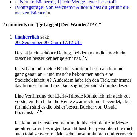
«
[Neu im Bücherregal] Jede Menge neuer Lesestoff
[Montagsfrage] Von welchem/r Autor/in hast du gefühlt die
meisten Bücher?
»
2 comments on “[geTagged] Der Wander-TAG”
tinaherrlich
sagt:
20. September 2015 um 17:12 Uhr
Das ist ja ein schöner Beitrag, bei dem man dich noch ein
bisschen besser kennengelernt hat. 🙂
Ich schaue mir meine Bücher vor dem Lesen auch immer
ganz genau an – und manche bekommen auch eine
Streicheleinheit. 😉 Außerdem habe ich den Tick, mir immer
das Impressum und die Danksagungen zuerst durchzulesen.
Eine Verfilmung der Eleria-Trilogie könnte ich mir auch gut
vorstellen. Ich habe die Reihe zwar noch nicht beendet, aber
für mich sind es die bisher besten Bücher von Ursula
Poznanski. 🙂
Ich kann gut verstehen, warum du bis jetzt nicht zur Messe
gefahren oder Lesungen besucht hast. Ich persönlich tue mich
auch total schwer mit Menschenansammlungen und vermeide