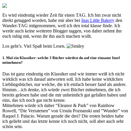
Es wird eindeutig wieder Zeit für einen TAG. Ich bin zwar nicht
direkt getagged worden, habe mir aber bei
Inas Little Bakery
den
Wander-TAG mitgenommen, weil ich den total klasse finde. Ich
werde auch keine weiteren Blogger taggen, von daher nehmt ihn
euch ruhig mit, wenn ihr ihn auch machen wollt.
Los geht’s. Viel Spaß beim Lesen.
1. Mal ein Klassiker: welche 3 Bücher würdest du auf eine einsame Insel
mitnehmen?
Das ist ganz eindeutig ein Klassiker und wie immer weiß ich nicht
wirklich was ich darauf antworten soll. Ich habe keine wirklichen
Lieblingsbücher, nur welche, die ich einfach besser fand als andere.
Hmmm…ich denke, ich würde zwei Bücher mitnehmen, die ich
bereits gelesen habe und die mir unheimlich gut gefallen haben und
eins, das ich noch gar nicht kenne.
Mitnehmen würde ich daher “Eleanor & Park” von Rainbow
Rowell, “Die Verratenen” von Ursula Poznanski und “Wunder” von
Raquel J. Palacio. Warum gerade die drei? Die ersten beiden habe
ich geliebt und das letzte kenne ich noch nicht, soll aber auch sehr
schön sein.