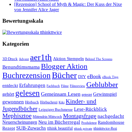
[Rezension] School of Myth & Magic: Der Kuss der Nixe
von Jennifer Alice Jager
Bewertungsskala
Kategorien
aer1th
Aktion Stempeln
3D Druck
Behind The Screens
Advent
Blogger Aktion
Benundtimsmama
Bücher
Buchrezension
eBook
DIY
eBook Tipp
Geblubber
Erfahrungen
entdeckt
Filme
Filmreview
Fachbuch
gelesen
Gemeinsam Lesen
gehört
Gewinnspiel
getestet
Kinder- und
gewonnen
Hörbuch
Hörbuchrezi
Kiki
Jugendbücher
Lese-Rückblick
Leipziger Buchmesse
Mephisztoe
Montagsfrage
nachgedacht
Mittendrin Mittwoch
Neuerscheinungen
Neu im Bücherregal
Randomhouse
Produkttest
SUB-Zuwachs
Rezept
tthink beautiful
tthinkttwice-Rezi
tthink private