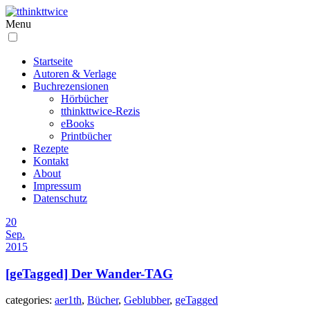
Menu
Startseite
Autoren & Verlage
Buchrezensionen
Hörbücher
tthinkttwice-Rezis
eBooks
Printbücher
Rezepte
Kontakt
About
Impressum
Datenschutz
20
Sep.
2015
[geTagged] Der Wander-TAG
categories:
aer1th
,
Bücher
,
Geblubber
,
geTagged