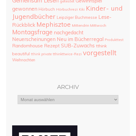
Gemeinsam Lesen
Gewinnspiel
getestet
Kinder- und
gewonnen
Hörbuch
Hörbuchrezi
Kiki
Jugendbücher
Lese-
Leipziger Buchmesse
Mephisztoe
Rückblick
Mittendrin Mittwoch
Montagsfrage
nachgedacht
Neu im Bücherregal
Neuerscheinungen
Produkttest
SUB-Zuwachs
Randomhouse
Rezept
tthink
vorgestellt
beautiful
tthinkttwice-Rezi
tthink private
Weihnachten
ARCHIV