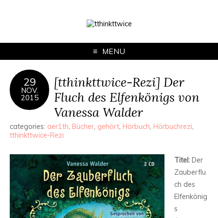
MENU
[tthinkttwice-Rezi] Der
29
NOV.
Fluch des Elfenkönigs von
2015
Vanessa Walder
categories:
aer1th
,
Bücher
,
gehört
,
Hörbuch
,
Hörbuchrezi
,
tthinkttwice-Rezi
Titel:
Der
Zauberflu
ch des
Elfenkönig
s