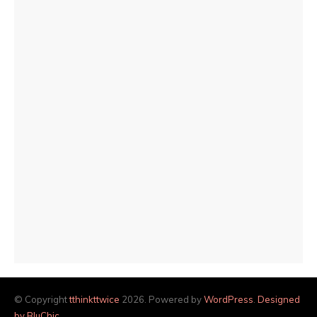
© Copyright
tthinkttwice
2026. Powered by
WordPress
.
Designed
by BluChic