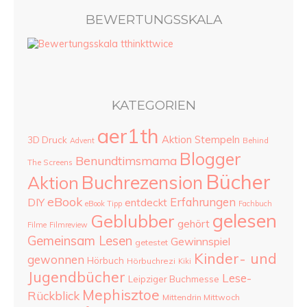
BEWERTUNGSSKALA
KATEGORIEN
aer1th
Aktion Stempeln
3D Druck
Advent
Behind
Blogger
Benundtimsmama
The Screens
Bücher
Buchrezension
Aktion
eBook
Erfahrungen
DIY
entdeckt
eBook Tipp
Fachbuch
gelesen
Geblubber
gehört
Filme
Filmreview
Gemeinsam Lesen
Gewinnspiel
getestet
Kinder- und
gewonnen
Hörbuch
Hörbuchrezi
Kiki
Jugendbücher
Lese-
Leipziger Buchmesse
Mephisztoe
Rückblick
Mittendrin Mittwoch