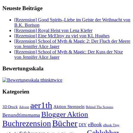
Neueste Beiträge
[Rezension] Good Spirits–Liebe im Geiste der Weihnacht von
B.K. Borison
[Rezension] Royal Heist von Lena Kiefer
[Rezension] Eine McElroy zu viel von KL Hughes
[Rezension] School of Myth & Magic 2: Der Fluch der Meere
von Jennifer Alice Jager
[Rezension] School of Myth & Magic: Der Kuss der Nixe
von Jennifer Alice Jager
Bewertungsskala
Kategorien
aer1th
Aktion Stempeln
3D Druck
Behind The Screens
Advent
Blogger Aktion
Benundtimsmama
Bücher
Buchrezension
eBook
DIY
eBook Tipp
Geblubber