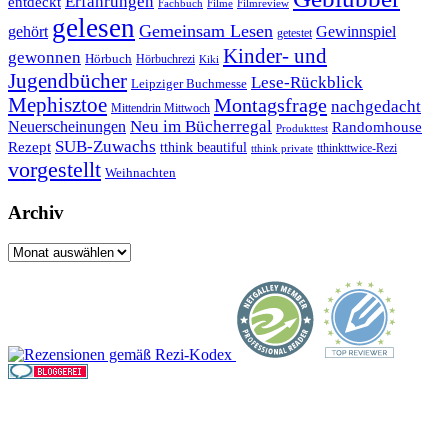
Erfahrungen
entdeckt
Filme
Filmreview
Fachbuch
gelesen
Gemeinsam Lesen
gehört
Gewinnspiel
getestet
Kinder- und
gewonnen
Hörbuch
Hörbuchrezi
Kiki
Jugendbücher
Lese-Rückblick
Leipziger Buchmesse
Mephisztoe
Montagsfrage
nachgedacht
Mittendrin Mittwoch
Neuerscheinungen
Neu im Bücherregal
Randomhouse
Produkttest
SUB-Zuwachs
Rezept
tthink beautiful
tthinkttwice-Rezi
tthink private
vorgestellt
Weihnachten
Archiv
Archiv