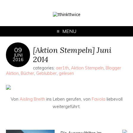
MENU
[Aktion Stempeln] Juni
09
JUNI
2014
2016
categories:
aer1th
,
Aktion Stempeln
,
Blogger
Aktion
,
Bücher
,
Geblubber
,
gelesen
Von
Aisling Breith
ins Leben gerufen, von
Favola
liebevoll
weitergeführt.