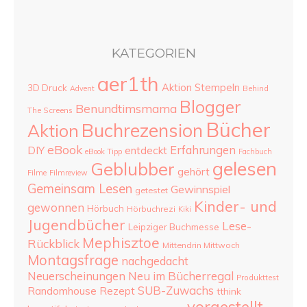
KATEGORIEN
aer1th
Aktion Stempeln
3D Druck
Advent
Behind
Blogger
Benundtimsmama
The Screens
Bücher
Buchrezension
Aktion
eBook
Erfahrungen
DIY
entdeckt
eBook Tipp
Fachbuch
gelesen
Geblubber
gehört
Filme
Filmreview
Gemeinsam Lesen
Gewinnspiel
getestet
Kinder- und
gewonnen
Hörbuch
Hörbuchrezi
Kiki
Jugendbücher
Lese-
Leipziger Buchmesse
Mephisztoe
Rückblick
Mittendrin Mittwoch
Montagsfrage
nachgedacht
Neu im Bücherregal
Neuerscheinungen
Produkttest
SUB-Zuwachs
Randomhouse
Rezept
tthink