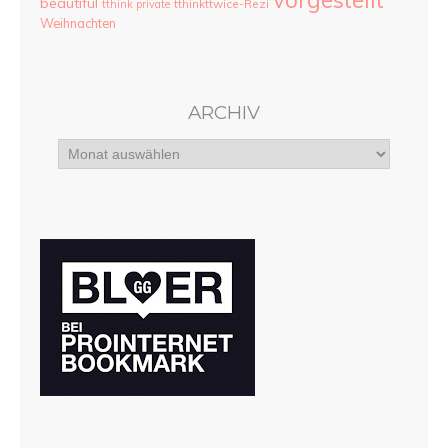
vorgestellt
beautiful
tthinkttwice-Rezi
tthink private
Weihnachten
ARCHIV