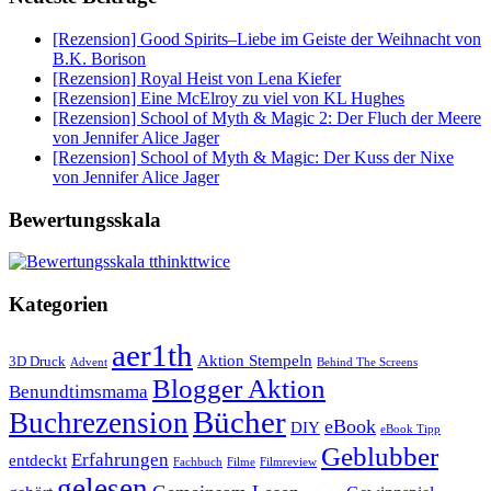
[Rezension] Good Spirits–Liebe im Geiste der Weihnacht von
B.K. Borison
[Rezension] Royal Heist von Lena Kiefer
[Rezension] Eine McElroy zu viel von KL Hughes
[Rezension] School of Myth & Magic 2: Der Fluch der Meere
von Jennifer Alice Jager
[Rezension] School of Myth & Magic: Der Kuss der Nixe
von Jennifer Alice Jager
Bewertungsskala
Kategorien
aer1th
Aktion Stempeln
3D Druck
Behind The Screens
Advent
Blogger Aktion
Benundtimsmama
Bücher
Buchrezension
eBook
DIY
eBook Tipp
Geblubber
Erfahrungen
entdeckt
Filme
Filmreview
Fachbuch
gelesen