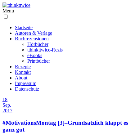
Menu
Startseite
Autoren & Verlage
Buchrezensionen
Hörbücher
tthinkttwice-Rezis
eBooks
Printbücher
Rezepte
Kontakt
About
Impressum
Datenschutz
18
Sep.
2017
#MotivationsMontag [3]–Grundsätzlich klappt es
ganz gut