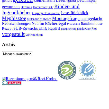
Gemeinsam Lesen
gehört
Gewinnspiel
getestet
Kinder- und
gewonnen
Hörbuch
Hörbuchrezi
Kiki
Jugendbücher
Lese-Rückblick
Leipziger Buchmesse
Mephisztoe
Montagsfrage
nachgedacht
Mittendrin Mittwoch
Neuerscheinungen
Neu im Bücherregal
Randomhouse
Produkttest
SUB-Zuwachs
Rezept
tthink beautiful
tthinkttwice-Rezi
tthink private
vorgestellt
Weihnachten
Archiv
Archiv