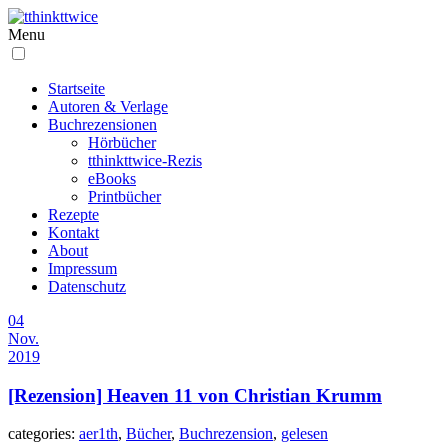
Menu
Startseite
Autoren & Verlage
Buchrezensionen
Hörbücher
tthinkttwice-Rezis
eBooks
Printbücher
Rezepte
Kontakt
About
Impressum
Datenschutz
04
Nov.
2019
[Rezension] Heaven 11 von Christian Krumm
categories:
aer1th
,
Bücher
,
Buchrezension
,
gelesen