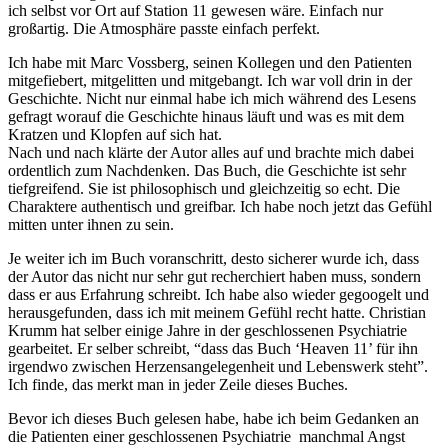
ich selbst vor Ort auf Station 11 gewesen wäre. Einfach nur
großartig. Die Atmosphäre passte einfach perfekt.
Ich habe mit Marc Vossberg, seinen Kollegen und den Patienten
mitgefiebert, mitgelitten und mitgebangt. Ich war voll drin in der
Geschichte. Nicht nur einmal habe ich mich während des Lesens
gefragt worauf die Geschichte hinaus läuft und was es mit dem
Kratzen und Klopfen auf sich hat.
Nach und nach klärte der Autor alles auf und brachte mich dabei
ordentlich zum Nachdenken. Das Buch, die Geschichte ist sehr
tiefgreifend. Sie ist philosophisch und gleichzeitig so echt. Die
Charaktere authentisch und greifbar. Ich habe noch jetzt das Gefühl
mitten unter ihnen zu sein.
Je weiter ich im Buch voranschritt, desto sicherer wurde ich, dass
der Autor das nicht nur sehr gut recherchiert haben muss, sondern
dass er aus Erfahrung schreibt. Ich habe also wieder gegoogelt und
herausgefunden, dass ich mit meinem Gefühl recht hatte. Christian
Krumm hat selber einige Jahre in der geschlossenen Psychiatrie
gearbeitet. Er selber schreibt, “dass das Buch ‘Heaven 11’ für ihn
irgendwo zwischen Herzensangelegenheit und Lebenswerk steht”.
Ich finde, das merkt man in jeder Zeile dieses Buches.
Bevor ich dieses Buch gelesen habe, habe ich beim Gedanken an
die Patienten einer geschlossenen Psychiatrie manchmal Angst