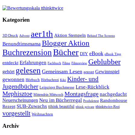
Kategorien
aer1th
Aktion Stempeln
3D Druck
Behind The Screens
Advent
Blogger Aktion
Benundtimsmama
Bücher
Buchrezension
eBook
DIY
eBook Tipp
Geblubber
Erfahrungen
entdeckt
Filme
Filmreview
Fachbuch
gelesen
Gemeinsam Lesen
gehört
Gewinnspiel
getestet
Kinder- und
gewonnen
Hörbuch
Hörbuchrezi
Kiki
Jugendbücher
Lese-Rückblick
Leipziger Buchmesse
Mephisztoe
Montagsfrage
nachgedacht
Mittendrin Mittwoch
Neuerscheinungen
Neu im Bücherregal
Randomhouse
Produkttest
SUB-Zuwachs
Rezept
tthink beautiful
tthinkttwice-Rezi
tthink private
vorgestellt
Weihnachten
Archiv