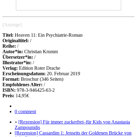
[Anzeige]
Titel:
Heaven 11: Ein Psychiatrie-Roman
Originaltitel:
/
Reihe:
/
Autor*in:
Christian Krumm
Übersetzer*in:
/
Illustrator*in:
/
Verlag:
Edition Roter Drache
Erscheinungsdatum:
20. Februar 2019
Format:
Broschur (346 Seiten)
Empfohlenes Alter:
/
ISBN:
978-3-946425-63-2
Preis:
14,95€
0 comment
«
[Rezension] Für immer zuckerfrei–für Kids von Anastasia
Zampounidis
[Rezension] Cassardim 1: Jenseits der Goldenen Brücke von