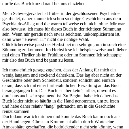
durfte das Buch kurz darauf bei uns einziehen.
Mein Schwiegervater hat früher in der geschlossenen Psychiatrie
gearbeitet, daher kannte ich schon so einige Geschichten aus dem
Psychiatrie-Alltag und die waren teilweise echt nicht ohne. Mir war
also bewusst, ich muss für dieses Buch in der richtigen Stimmung
sein. Wenn mir gerade nach etwas seichtem, unkompliziertem ist,
dann wäre “Heaven 11” nicht die richtige Wahl.
Glücklicherweise passt der Herbst bei mir sehr gut, um in solch eine
Stimmung zu kommen. Im Herbst lese ich beispielsweise auch lieber
mal einen Thriller als im Frühling oder im Sommer. Ich schnappte
mir also das Buch und begann zu lesen.
Ich muss ehrlich gesagt zugeben, dass der Anfang für mich ein
wenig langsam und stockend daherkam. Das lag aber nicht an der
Geschichte oder dem Schreibstil, sondern schlicht und einfach
daran, dass ich mit einer thrillerähnlichen Erwartung an das Buch
herangegangen bin. Das Buch ist aber kein Thriller, obwohl es
durchaus auch sehr spannend ist. Zu Beginn habe ich daher das
Buch leider nicht so häufig in die Hand genommen, um zu lesen
und habe daher relativ “lang” gebraucht, um in die Geschichte
reinzukommen.
Doch dann war ich drinnen und konnte das Buch kaum noch aus
der Hand legen. Christian Krumm hat allein durch Worte eine
Atmosphäre geschaffen, die bedrückender nicht sein könnte, wenn