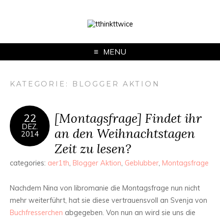
MENU
KATEGORIE:
BLOGGER AKTION
[Montagsfrage] Findet ihr
22
DEZ.
an den Weihnachtstagen
2014
Zeit zu lesen?
categories:
aer1th
,
Blogger Aktion
,
Geblubber
,
Montagsfrage
Nachdem Nina von libromanie die Montagsfrage nun nicht
mehr weiterführt, hat sie diese vertrauensvoll an Svenja von
Buchfresserchen
abgegeben. Von nun an wird sie uns die