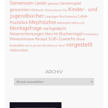
Gemeinsam Lesen
Gewinnspiel
getestet
Kinder- und
gewonnen
Hörbuch
Hörbuchrezi
Kiki
Jugendbücher
Lese-
Leipziger Buchmesse
Mephisztoe
Rückblick
Mittendrin Mittwoch
Montagsfrage
nachgedacht
Neu im Bücherregal
Neuerscheinungen
Produkttest
SUB-Zuwachs
Randomhouse
Rezept
tthink
vorgestellt
beautiful
tthinkttwice-Rezi
tthink private
Weihnachten
ARCHIV