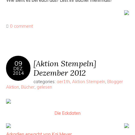
Wie sieht es bei euch aus? Lest ihr Bücher mehrmals?
0 comment
[Aktion Stempeln]
09
DEZ.
Dezember 2012
2014
categories:
aer1th
,
Aktion Stempeln
,
Blogger
Aktion
,
Bücher
,
gelesen
Die Eckdaten
Arkadien erwacht von Kai Meyer