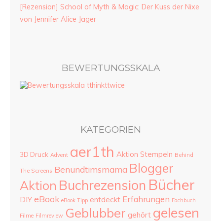
[Rezension] School of Myth & Magic: Der Kuss der Nixe
von Jennifer Alice Jager
BEWERTUNGSSKALA
KATEGORIEN
aer1th
Aktion Stempeln
3D Druck
Advent
Behind
Blogger
Benundtimsmama
The Screens
Bücher
Buchrezension
Aktion
eBook
Erfahrungen
DIY
entdeckt
eBook Tipp
Fachbuch
gelesen
Geblubber
gehört
Filme
Filmreview