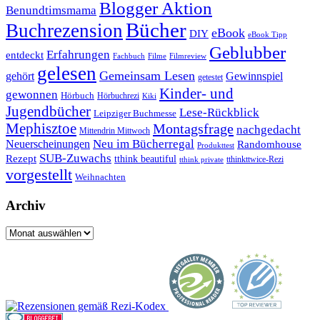
Blogger Aktion
Benundtimsmama
Bücher
Buchrezension
eBook
DIY
eBook Tipp
Geblubber
Erfahrungen
entdeckt
Filme
Filmreview
Fachbuch
gelesen
Gemeinsam Lesen
gehört
Gewinnspiel
getestet
Kinder- und
gewonnen
Hörbuch
Hörbuchrezi
Kiki
Jugendbücher
Lese-Rückblick
Leipziger Buchmesse
Mephisztoe
Montagsfrage
nachgedacht
Mittendrin Mittwoch
Neuerscheinungen
Neu im Bücherregal
Randomhouse
Produkttest
SUB-Zuwachs
Rezept
tthink beautiful
tthinkttwice-Rezi
tthink private
vorgestellt
Weihnachten
Archiv
Archiv