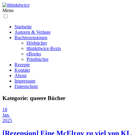
Menu
Startseite
Autoren & Verlage
Buchrezensionen
Hörbücher
tthinkttwice-Rezis
eBooks
Printbücher
Rezepte
Kontakt
About
Impressum
Datenschutz
Kategorie:
queere Bücher
18
Jan.
2025
[Rezension] Eine McElroy zu viel von KL