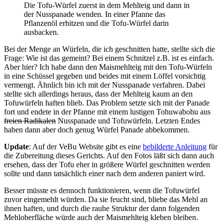
Die Tofu-Würfel zuerst in dem Mehlteig und dann in
der Nusspanade wenden. In einer Pfanne das
Pflanzenöl erhitzen und die Tofu-Würfel darin
ausbacken.
Bei der Menge an Würfeln, die ich geschnitten hatte, stellte sich die
Frage: Wie ist das gemeint? Bei einem Schnitzel z.B. ist es einfach.
Aber hier? Ich habe dann den Maismehlteig mit den Tofu-Würfeln
in eine Schüssel gegeben und beides mit einem Löffel vorsichtig
vermengt. Ähnlich bin ich mit der Nusspanade verfahren. Dabei
stellte sich allerdings heraus, dass der Mehlteig kaum an den
Tofuwürfeln haften blieb. Das Problem setzte sich mit der Panade
fort und endete in der Pfanne mit einem lustigen Tohuwabohu aus
freien Radikalen
Nusspanade und Tofuwürfeln. Letzten Endes
haben dann aber doch genug Würfel Panade abbekommen.
Update
: Auf der VeBu Website gibt es eine
bebilderte Anleitung
für
die Zubereitung dieses Gerichts. Auf den Fotos läßt sich dann auch
ersehen, dass der Tofu eher in größere Würfel geschnitten werden
sollte und dann tatsächlich einer nach dem anderen paniert wird.
Besser müsste es dennoch funktionieren, wenn die Tofuwürfel
zuvor eingemehlt würden. Da sie feucht sind, bliebe das Mehl an
ihnen haften, und durch die rauhe Struktur der dann folgenden
Mehloberfläche würde auch der Maismehlteig kleben bleiben.