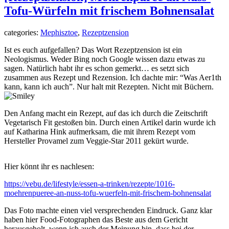
Tofu-Würfeln mit frischem Bohnensalat
categories:
Mephisztoe
,
Rezeptzension
Ist es euch aufgefallen? Das Wort Rezeptzension ist ein
Neologismus. Weder Bing noch Google wissen dazu etwas zu
sagen. Natürlich habt ihr es schon gemerkt… es setzt sich
zusammen aus Rezept und Rezension. Ich dachte mir: “Was Aer1th
kann, kann ich auch”. Nur halt mit Rezepten. Nicht mit Büchern.
Den Anfang macht ein Rezept, auf das ich durch die Zeitschrift
Vegetarisch Fit gestoßen bin. Durch einen Artikel darin wurde ich
auf Katharina Hink aufmerksam, die mit ihrem Rezept vom
Hersteller Provamel zum Veggie-Star 2011 gekürt wurde.
Hier könnt ihr es nachlesen:
https://vebu.de/lifestyle/essen-a-trinken/rezepte/1016-
moehrenpueree-an-nuss-tofu-wuerfeln-mit-frischem-bohnensalat
Das Foto machte einen viel versprechenden Eindruck. Ganz klar
haben hier Food-Fotographen das Beste aus dem Gericht
herausgeholt, wenn ich auch der Meinung bin, dass bei der