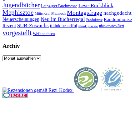
Jugendbücher
Lese-Rückblick
Leipziger Buchmesse
Mephisztoe
Montagsfrage
nachgedacht
Mittendrin Mittwoch
Neuerscheinungen
Neu im Bücherregal
Randomhouse
Produkttest
SUB-Zuwachs
Rezept
tthink beautiful
tthinkttwice-Rezi
tthink private
vorgestellt
Weihnachten
Archiv
Archiv