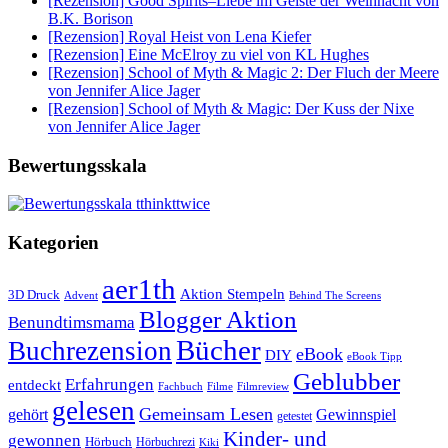
[Rezension] Good Spirits–Liebe im Geiste der Weihnacht von
B.K. Borison
[Rezension] Royal Heist von Lena Kiefer
[Rezension] Eine McElroy zu viel von KL Hughes
[Rezension] School of Myth & Magic 2: Der Fluch der Meere
von Jennifer Alice Jager
[Rezension] School of Myth & Magic: Der Kuss der Nixe
von Jennifer Alice Jager
Bewertungsskala
Kategorien
aer1th
Aktion Stempeln
3D Druck
Behind The Screens
Advent
Blogger Aktion
Benundtimsmama
Bücher
Buchrezension
eBook
DIY
eBook Tipp
Geblubber
Erfahrungen
entdeckt
Filme
Filmreview
Fachbuch
gelesen
Gemeinsam Lesen
gehört
Gewinnspiel
getestet
Kinder- und
gewonnen
Hörbuch
Hörbuchrezi
Kiki