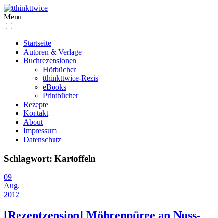
Menu
Startseite
Autoren & Verlage
Buchrezensionen
Hörbücher
tthinkttwice-Rezis
eBooks
Printbücher
Rezepte
Kontakt
About
Impressum
Datenschutz
Schlagwort:
Kartoffeln
09
Aug.
2012
[Rezeptzension] Möhrenpüree an Nuss-