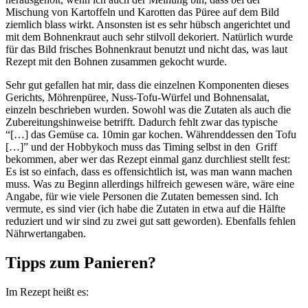
Mischung von Kartoffeln und Karotten das Püree auf dem Bild
ziemlich blass wirkt. Ansonsten ist es sehr hübsch angerichtet und
mit dem Bohnenkraut auch sehr stilvoll dekoriert. Natürlich wurde
für das Bild frisches Bohnenkraut benutzt und nicht das, was laut
Rezept mit den Bohnen zusammen gekocht wurde.
Sehr gut gefallen hat mir, dass die einzelnen Komponenten dieses
Gerichts, Möhrenpüree, Nuss-Tofu-Würfel und Bohnensalat,
einzeln beschrieben wurden. Sowohl was die Zutaten als auch die
Zubereitungshinweise betrifft. Dadurch fehlt zwar das typische
“[…] das Gemüse ca. 10min gar kochen. Währenddessen den Tofu
[…]” und der Hobbykoch muss das Timing selbst in den Griff
bekommen, aber wer das Rezept einmal ganz durchliest stellt fest:
Es ist so einfach, dass es offensichtlich ist, was man wann machen
muss. Was zu Beginn allerdings hilfreich gewesen wäre, wäre eine
Angabe, für wie viele Personen die Zutaten bemessen sind. Ich
vermute, es sind vier (ich habe die Zutaten in etwa auf die Hälfte
reduziert und wir sind zu zwei gut satt geworden). Ebenfalls fehlen
Nährwertangaben.
Tipps zum Panieren?
Im Rezept heißt es: