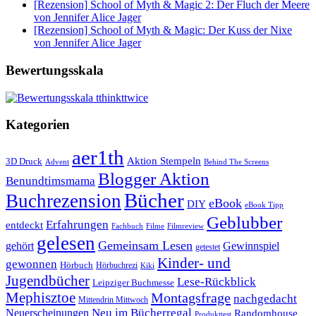
[Rezension] School of Myth & Magic 2: Der Fluch der Meere
von Jennifer Alice Jager
[Rezension] School of Myth & Magic: Der Kuss der Nixe
von Jennifer Alice Jager
Bewertungsskala
Kategorien
aer1th
Aktion Stempeln
3D Druck
Behind The Screens
Advent
Blogger Aktion
Benundtimsmama
Bücher
Buchrezension
eBook
DIY
eBook Tipp
Geblubber
Erfahrungen
entdeckt
Filme
Filmreview
Fachbuch
gelesen
Gemeinsam Lesen
gehört
Gewinnspiel
getestet
Kinder- und
gewonnen
Hörbuch
Hörbuchrezi
Kiki
Jugendbücher
Lese-Rückblick
Leipziger Buchmesse
Mephisztoe
Montagsfrage
nachgedacht
Mittendrin Mittwoch
Neuerscheinungen
Neu im Bücherregal
Randomhouse
Produkttest