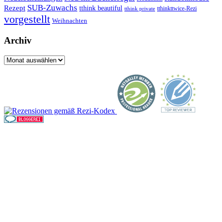
SUB-Zuwachs
Rezept
tthink beautiful
tthinkttwice-Rezi
tthink private
vorgestellt
Weihnachten
Archiv
Archiv