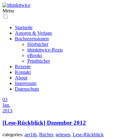
Menu
Startseite
Autoren & Verlage
Buchrezensionen
Hörbücher
tthinkttwice-Rezis
eBooks
Printbücher
Rezepte
Kontakt
About
Impressum
Datenschutz
03
Jan.
2013
[Lese-Rückblick] Dezember 2012
categories:
aer1th
,
Bücher
,
gelesen
,
Lese-Rückblick