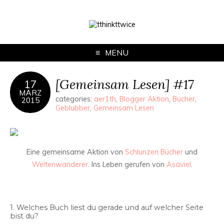
MENU
[Gemeinsam Lesen] #17
17
MÄRZ
categories:
aer1th
,
Blogger Aktion
,
Bücher
,
2015
Geblubber
,
Gemeinsam Lesen
Eine gemeinsame Aktion von
Schlunzen Bücher
und
Weltenwanderer
. Ins Leben gerufen von
Asaviel
.
1. Welches Buch liest du gerade und auf welcher Seite
bist du?