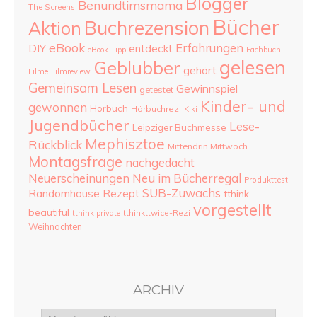
Blogger
Benundtimsmama
The Screens
Bücher
Buchrezension
Aktion
eBook
Erfahrungen
DIY
entdeckt
eBook Tipp
Fachbuch
gelesen
Geblubber
gehört
Filme
Filmreview
Gemeinsam Lesen
Gewinnspiel
getestet
Kinder- und
gewonnen
Hörbuch
Hörbuchrezi
Kiki
Jugendbücher
Lese-
Leipziger Buchmesse
Mephisztoe
Rückblick
Mittendrin Mittwoch
Montagsfrage
nachgedacht
Neu im Bücherregal
Neuerscheinungen
Produkttest
SUB-Zuwachs
Randomhouse
Rezept
tthink
vorgestellt
beautiful
tthinkttwice-Rezi
tthink private
Weihnachten
ARCHIV