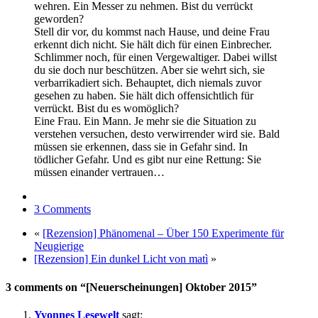
wehren. Ein Messer zu nehmen. Bist du verrückt
geworden?
Stell dir vor, du kommst nach Hause, und deine Frau
erkennt dich nicht. Sie hält dich für einen Einbrecher.
Schlimmer noch, für einen Vergewaltiger. Dabei willst
du sie doch nur beschützen. Aber sie wehrt sich, sie
verbarrikadiert sich. Behauptet, dich niemals zuvor
gesehen zu haben. Sie hält dich offensichtlich für
verrückt. Bist du es womöglich?
Eine Frau. Ein Mann. Je mehr sie die Situation zu
verstehen versuchen, desto verwirrender wird sie. Bald
müssen sie erkennen, dass sie in Gefahr sind. In
tödlicher Gefahr. Und es gibt nur eine Rettung: Sie
müssen einander vertrauen…
3 Comments
«
[Rezension] Phänomenal – Über 150 Experimente für
Neugierige
[Rezension] Ein dunkel Licht von matì
»
3 comments on “[Neuerscheinungen] Oktober 2015”
Yvonnes Lesewelt
sagt: