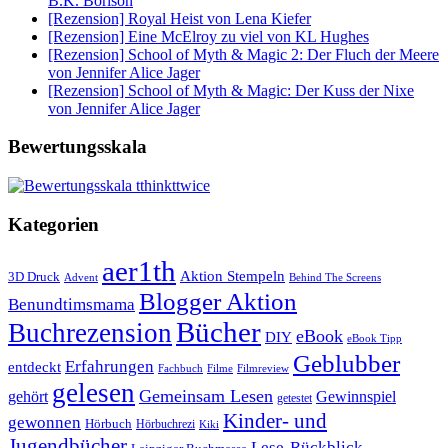
B.K. Borison
[Rezension] Royal Heist von Lena Kiefer
[Rezension] Eine McElroy zu viel von KL Hughes
[Rezension] School of Myth & Magic 2: Der Fluch der Meere
von Jennifer Alice Jager
[Rezension] School of Myth & Magic: Der Kuss der Nixe
von Jennifer Alice Jager
Bewertungsskala
Kategorien
aer1th
Aktion Stempeln
3D Druck
Behind The Screens
Advent
Blogger Aktion
Benundtimsmama
Bücher
Buchrezension
eBook
DIY
eBook Tipp
Geblubber
Erfahrungen
entdeckt
Filme
Filmreview
Fachbuch
gelesen
Gemeinsam Lesen
gehört
Gewinnspiel
getestet
Kinder- und
gewonnen
Hörbuch
Hörbuchrezi
Kiki
Jugendbücher
Lese-Rückblick