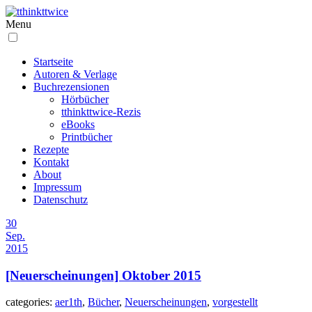
Menu
Startseite
Autoren & Verlage
Buchrezensionen
Hörbücher
tthinkttwice-Rezis
eBooks
Printbücher
Rezepte
Kontakt
About
Impressum
Datenschutz
30
Sep.
2015
[Neuerscheinungen] Oktober 2015
categories:
aer1th
,
Bücher
,
Neuerscheinungen
,
vorgestellt