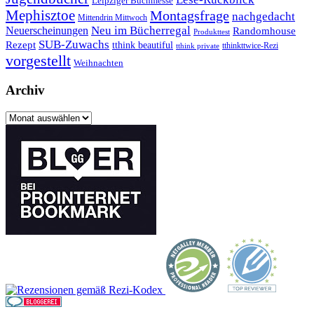
Leipziger Buchmesse
Mephisztoe
Montagsfrage
nachgedacht
Mittendrin Mittwoch
Neuerscheinungen
Neu im Bücherregal
Randomhouse
Produkttest
SUB-Zuwachs
Rezept
tthink beautiful
tthinkttwice-Rezi
tthink private
vorgestellt
Weihnachten
Archiv
Archiv