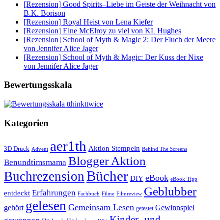
[Rezension] Good Spirits–Liebe im Geiste der Weihnacht von
B.K. Borison
[Rezension] Royal Heist von Lena Kiefer
[Rezension] Eine McElroy zu viel von KL Hughes
[Rezension] School of Myth & Magic 2: Der Fluch der Meere
von Jennifer Alice Jager
[Rezension] School of Myth & Magic: Der Kuss der Nixe
von Jennifer Alice Jager
Bewertungsskala
Kategorien
aer1th
Aktion Stempeln
3D Druck
Behind The Screens
Advent
Blogger Aktion
Benundtimsmama
Bücher
Buchrezension
eBook
DIY
eBook Tipp
Geblubber
Erfahrungen
entdeckt
Filme
Filmreview
Fachbuch
gelesen
Gemeinsam Lesen
gehört
Gewinnspiel
getestet
Kinder- und