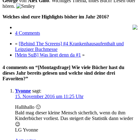
George
von
Alex Gino
. Wichtiges Thema, tolles Buch! Lesen oder
hören.
Welches sind eure Highlights bisher im Jahr 2016?
4 Comments
«
[Behind The Screens] #4 Krankenhausaufenthalt und
Leipziger Buchmesse
[Mein SuB] Was liegt denn da #1
»
4 comments on “[Montagsfrage] Wie viele Bücher hast du
dieses Jahr bereits gelesen und welche sind deine drei
Favoriten?”
Yvonne
sagt:
15. November 2016 um 11:25 Uhr
Hallihallo 🙂
Bald mag dieser kleine Mensch sicherlich, wenn du ihm
Kinderbücher vorliest. Das steigert die Statistik dann wieder
😉
LG Yvonne