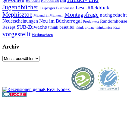
gewonnen
Hörbuch
Hörbuchrezi
Kiki
Jugendbücher
Lese-Rückblick
Leipziger Buchmesse
Mephisztoe
Montagsfrage
nachgedacht
Mittendrin Mittwoch
Neuerscheinungen
Neu im Bücherregal
Randomhouse
Produkttest
SUB-Zuwachs
Rezept
tthink beautiful
tthinkttwice-Rezi
tthink private
vorgestellt
Weihnachten
Archiv
Archiv