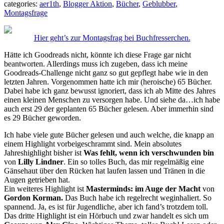
categories:
aer1th
,
Blogger Aktion
,
Bücher
,
Geblubber
,
Montagsfrage
Hier geht’s zur Montagsfrag bei Buchfresserchen.
Hätte ich Goodreads nicht, könnte ich diese Frage gar nicht
beantworten. Allerdings muss ich zugeben, dass ich meine
Goodreads-Challenge nicht ganz so gut gepflegt habe wie in den
letzten Jahren. Vorgenommen hatte ich mir (heroische) 65 Bücher.
Dabei habe ich ganz bewusst ignoriert, dass ich ab Mitte des Jahres
einen kleinen Menschen zu versorgen habe. Und siehe da…ich habe
auch erst 29 der geplanten 65 Bücher gelesen. Aber immerhin sind
es 29 Bücher geworden.
Ich habe viele gute Bücher gelesen und auch welche, die knapp an
einem Highlight vorbeigeschrammt sind. Mein absolutes
Jahreshighlight bisher ist
Was fehlt, wenn ich verschwunden bin
von
Lilly Lindner
. Ein so tolles Buch, das mir regelmäßig eine
Gänsehaut über den Rücken hat laufen lassen und Tränen in die
Augen getrieben hat.
Ein weiteres Highlight ist
Masterminds: im Auge der Macht
von
Gordon Korman.
Das Buch habe ich regelrecht weginhaliert. So
spannend. Ja, es ist für Jugendliche, aber ich fand’s trotzdem toll.
Das dritte Highlight ist ein Hörbuch und zwar handelt es sich um