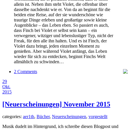
allein ist. Neben ihm steht Violet, die offenbar über
dasselbe nachdenkt wie er. Von da an beginnt für die
beiden eine Reise, auf der sie wunderschöne wie
traurige Dinge erleben und großartige sowie kleine
Augenblicke – das Leben eben. So passiert es auch,
dass Finch bei Violet er selbst sein kann – ein
verwegener, witziger und lebenslustiger Typ, nicht der
Freak, für den alle ihn halten. Und es ist Finch, der
Violet dazu bringt, jeden einzelnen Moment zu
genießen. Aber während Violet anfängt, das Leben
wieder für sich zu entdecken, beginnt Finchs Welt
allmählich zu schwinden…
2 Comments
29
Okt.
2015
[Neuerscheinungen] November 2015
categories:
aer1th
,
Bücher
,
Neuerscheinungen
,
vorgestellt
Musik dudelt im Hintergrund, ich schreibe diesen Blogpost und