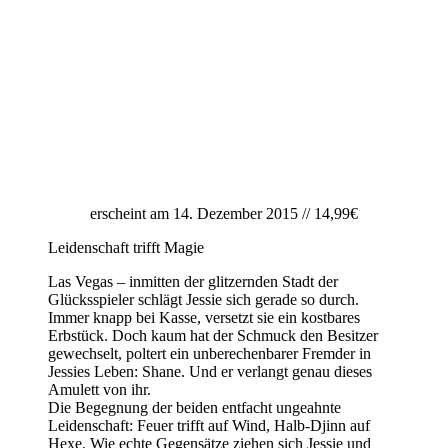
erscheint am 14. Dezember 2015 // 14,99€
Leidenschaft trifft Magie
Las Vegas – inmitten der glitzernden Stadt der
Glücksspieler schlägt Jessie sich gerade so durch.
Immer knapp bei Kasse, versetzt sie ein kostbares
Erbstück. Doch kaum hat der Schmuck den Besitzer
gewechselt, poltert ein unberechenbarer Fremder in
Jessies Leben: Shane. Und er verlangt genau dieses
Amulett von ihr.
Die Begegnung der beiden entfacht ungeahnte
Leidenschaft: Feuer trifft auf Wind, Halb-Djinn auf
Hexe. Wie echte Gegensätze ziehen sich Jessie und